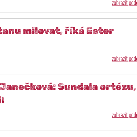
zobrazit po
anu milovat, říká Ester
zobrazit po
Janečková: Sundala ortézu,
!
zobrazit po