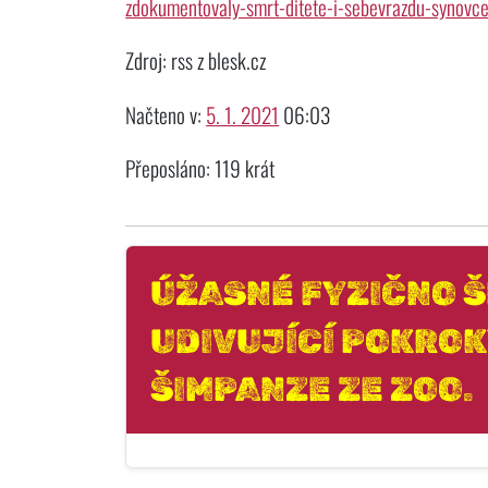
zdokumentovaly-smrt-ditete-i-sebevrazdu-synovce
Zdroj: rss z blesk.cz
Načteno v:
5. 1. 2021
06:03
Přeposláno: 119 krát
ÚŽASNÉ FYZIČNO Š
UDIVUJÍCÍ POKROK
ŠIMPANZE ZE ZOO.