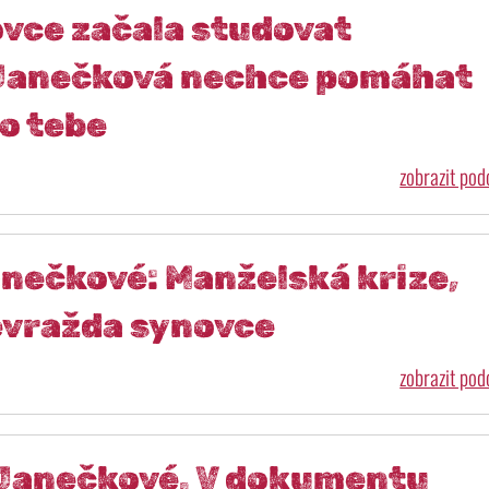
vce začala studovat
 Janečková nechce pomáhat
ro tebe
zobrazit po
anečkové: Manželská krize,
bevražda synovce
zobrazit po
r Janečkové. V dokumentu