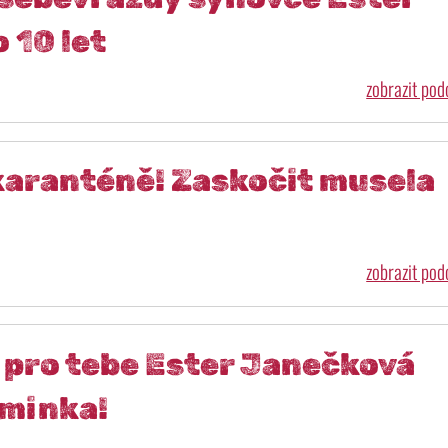
 10 let
zobrazit po
karanténě! Zaskočit musela
zobrazit po
pro tebe Ester Janečková
iminka!