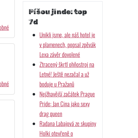
Píšou jinde: top
7d
dobné
Unikli jsme, ale náš hotel je
v plamenech, popsal zpěvák
Lexa závěr dovolené
Ztracený škrtl ohňostroj na
Letné! Ještě nezačal a už
dobné
boduje u Pražanů
Nejžhavější začátek Prague
Pride: Jan Cina jako sexy
drag queen
Radana Labajová ze skupiny
Holki otevřeně o