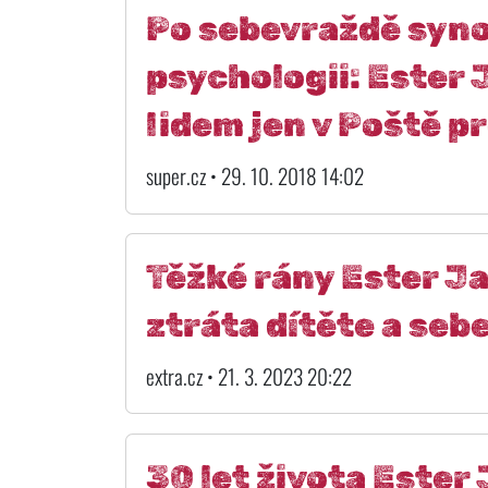
Po sebevraždě syno
psychologii: Ester
lidem jen v Poště p
super.cz • 29. 10. 2018 14:02
Těžké rány Ester J
ztráta dítěte a se
extra.cz • 21. 3. 2023 20:22
30 let života Este