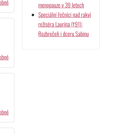
dobné
menopauze v 39 letech
Speciální řečníci nad rakví
režiséra Laurina (†91):
Rozbrečeli i dceru Sabinu
dobné
dobné