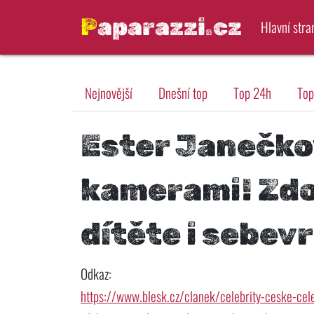
Paparazzi.cz
Hlavní stra
Nejnovější
Dnešní top
Top 24h
Top
Ester Janečkov
kamerami! Zd
dítěte i sebe
Odkaz:
https://www.blesk.cz/clanek/celebrity-ceske-ce