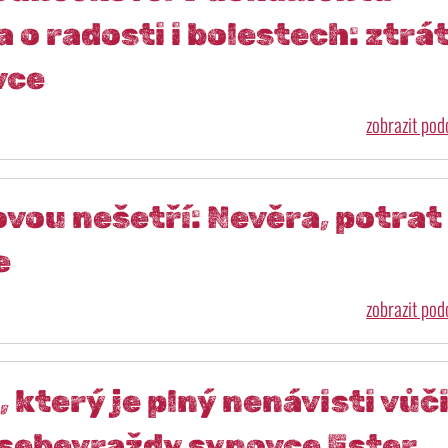
 o radosti i bolestech: ztrá
vce
zobrazit po
ou nešetří: Nevěra, potrat 
e
zobrazit po
, který je plný nenávisti vůč
sebevraždy synovce Ester