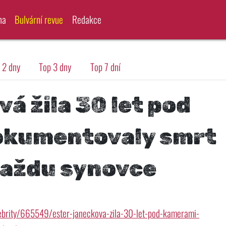
na
Bulvární revue
Redakce
 2 dny
Top 3 dny
Top 7 dní
á žila 30 let pod
okumentovaly smrt
vraždu synovce
lebrity/665549/ester-janeckova-zila-30-let-pod-kamerami-