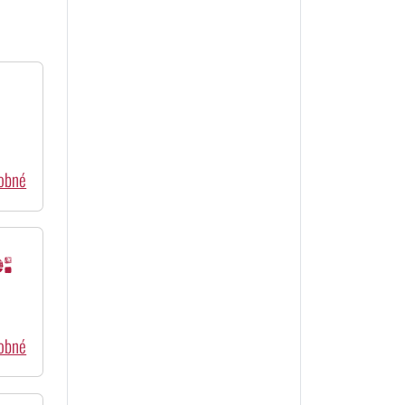
dobné
:
dobné