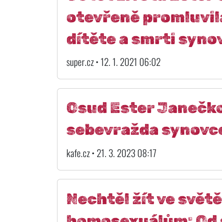
otevřeně promluvila
dítěte a smrti syno
super.cz • 12. 1. 2021 06:02
Osud Ester Janečkov
sebevražda synovc
kafe.cz • 21. 3. 2023 08:17
Nechtěl žít ve světě
homosexuálům: Od 