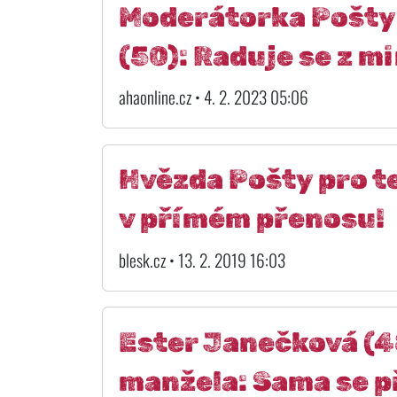
Moderátorka Pošty 
(50): Raduje se z m
ahaonline.cz • 4. 2. 2023 05:06
Hvězda Pošty pro t
v přímém přenosu!
blesk.cz • 13. 2. 2019 16:03
Ester Janečková (4
manžela: Sama se př