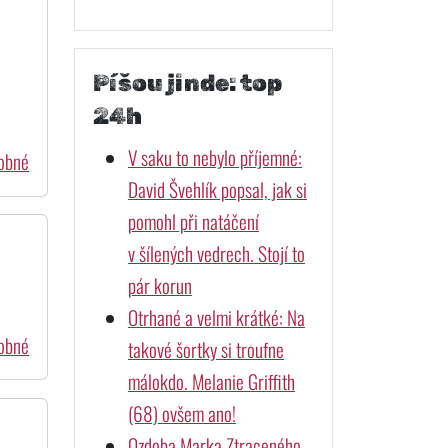
Píšou jinde: top
24h
V saku to nebylo příjemné:
dobné
David Švehlík popsal, jak si
pomohl při natáčení
v šílených vedrech. Stojí to
pár korun
Otrhané a velmi krátké: Na
dobné
takové šortky si troufne
málokdo. Melanie Griffith
(68) ovšem ano!
Ozdoba Marka Ztraceného