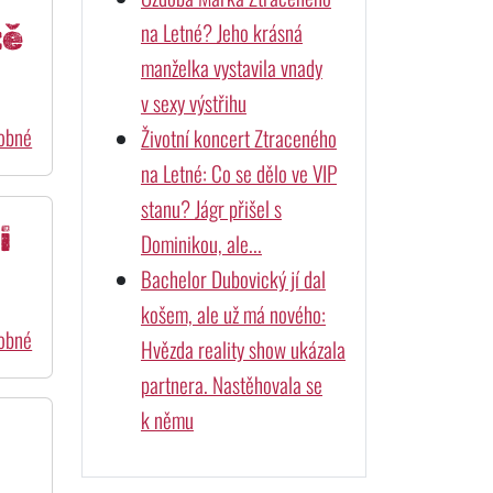
na Letné? Jeho krásná
tě
manželka vystavila vnady
v sexy výstřihu
dobné
Životní koncert Ztraceného
na Letné: Co se dělo ve VIP
stanu? Jágr přišel s
i
Dominikou, ale...
Bachelor Dubovický jí dal
košem, ale už má nového:
dobné
Hvězda reality show ukázala
partnera. Nastěhovala se
k němu
i