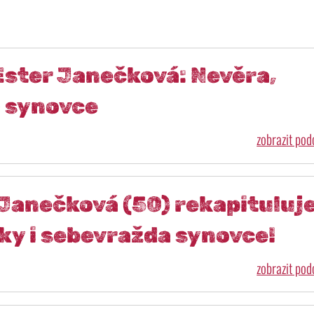
ster Janečková: Nevěra,
a synovce
zobrazit po
Janečková (50) rekapituluje
ky i sebevražda synovce!
zobrazit po