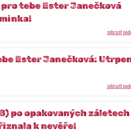
pro tebe Ester Janečková
iminka!
zobrazit po
ebe Ester Janečková: Utrpen
zobrazit po
8) po opakovaných záletech
iznala k nevěře!