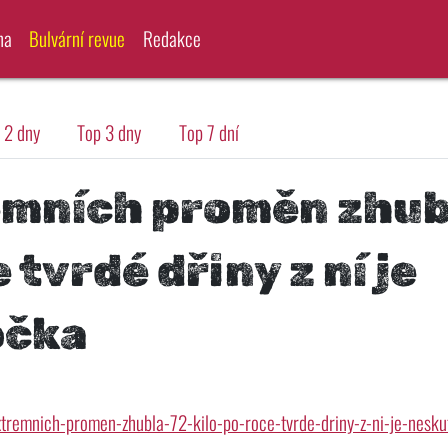
na
Bulvární revue
Redakce
 2 dny
Top 3 dny
Top 7 dní
émních proměn zhub
e tvrdé dřiny z ní je
očka
xtremnich-promen-zhubla-72-kilo-po-roce-tvrde-driny-z-ni-je-nesk