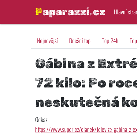
Paparazzi.cz
Hlavní stra
Nejnovější
Dnešní top
Top 24h
Top
Gábina z Extr
72 kilo: Po roc
neskutečná k
Odkaz:
https://www.super.cz/clanek/televize-gabina-z-e