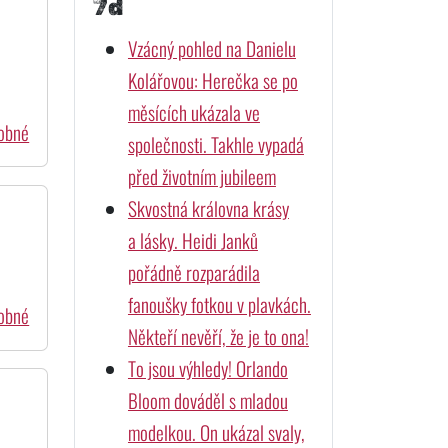
7d
Vzácný pohled na Danielu
Kolářovou: Herečka se po
měsících ukázala ve
dobné
společnosti. Takhle vypadá
před životním jubileem
Skvostná královna krásy
a lásky. Heidi Janků
pořádně rozparádila
fanoušky fotkou v plavkách.
dobné
Někteří nevěří, že je to ona!
To jsou výhledy! Orlando
Bloom dováděl s mladou
modelkou. On ukázal svaly,