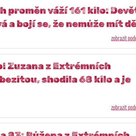
 proměn váží 161 kilo: Devě
á a bojí se, že nemůže mít dě
zobrazit po
lo! Zuzana z Extrémních
ezitou, shodila 68 kilo a je
zobrazit po
na 83: Růžena z Extrémních