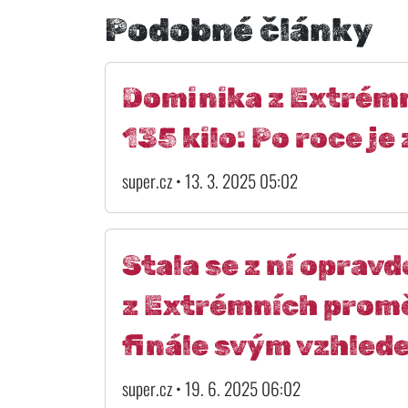
Podobné články
Dominika z Extrémn
135 kilo: Po roce je
super.cz • 13. 3. 2025 05:02
Stala se z ní oprav
z Extrémních proměn
finále svým vzhled
super.cz • 19. 6. 2025 06:02