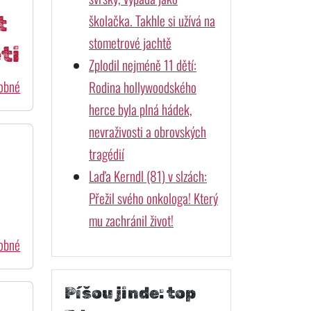
školačka. Takhle si užívá na
t
stometrové jachtě
ti
Zplodil nejméně 11 dětí:
dobné
Rodina hollywoodského
herce byla plná hádek,
nevraživosti a obrovských
tragédií
Laďa Kerndl (81) v slzách:
Přežil svého onkologa! Který
mu zachránil život!
dobné
Píšou jinde: top