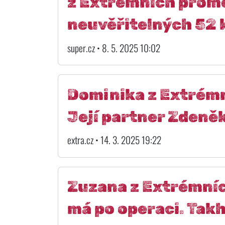
z Extrémních promě
neuvěřitelných 52 k
super.cz • 8. 5. 2025 10:02
Dominika z Extrémn
Její partner Zdeně
extra.cz • 14. 3. 2025 19:22
Zuzana z Extrémníc
má po operaci. Takhl