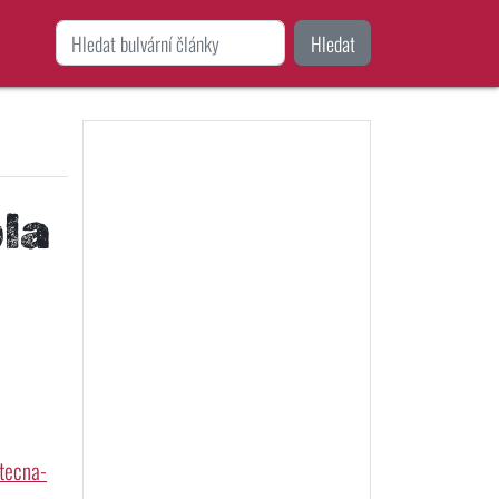
Hledat
la
utecna-