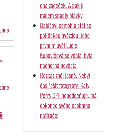
ona zadeček. A pak jí
málem spadly plavky
Babišovi pomohla stát se
dobné
politickou hvězdou: Jeho
první mluvčí Lucie
Kubovičová se vdala, byla
.
nádherná nevěsta
Rozkaz zněl jasně. Nebyl
čas řešit fotografy: Katy
dobné
Perry SPF nepodceňuje, má
dokonce svého osobního
ž
natírače!