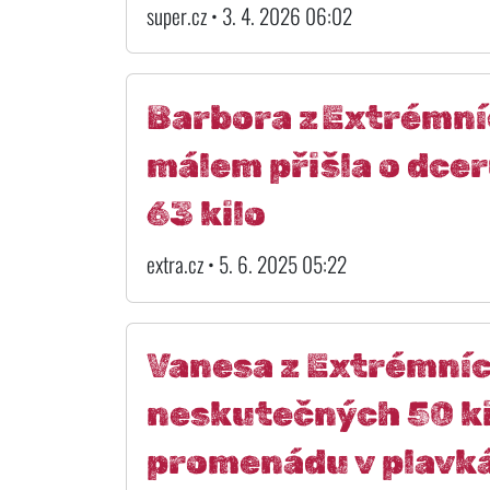
super.cz • 3. 4. 2026 06:02
Barbora z Extrémní
málem přišla o dce
63 kilo
extra.cz • 5. 6. 2025 05:22
Vanesa z Extrémní
neskutečných 50 kil
promenádu v plavk