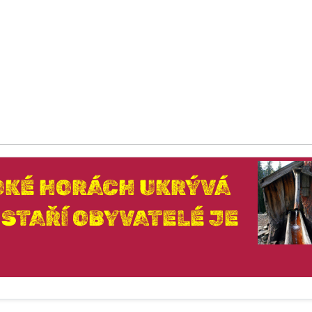
OKÉ HORÁCH UKRÝVÁ
 STAŘÍ OBYVATELÉ JE