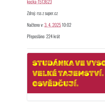
kocka-1513623
Zdroj: rss z super.cz
Načteno v:
3. 4. 2025
10:02
Přeposláno: 224 krát
STUDÁNKA VE VYS
VELKÉ TAJEMSTVÍ.
OSVĚDČUJÍ.