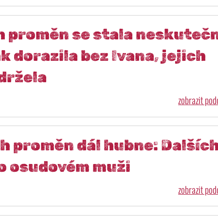
h proměn se stala neskuteč
k dorazila bez Ivana, jejich
ydržela
zobrazit po
h proměn dál hubne: Dalšíc
a o osudovém muži
zobrazit po