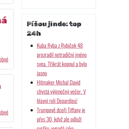
ná
Píšou jinde: top
24h
Kuba Ryba z Rybiček 48
prozradil netradiční jméno
dobné
syna. Třikrát kopnul a bylo
jasno
Hitmaker Michal David
h
chystá výjimečný večer. V
hlavní roli Depardieu!
Trumpově dceři Tiffany je
dobné
přes 30, když ale odloží
svršky, vypadá jako