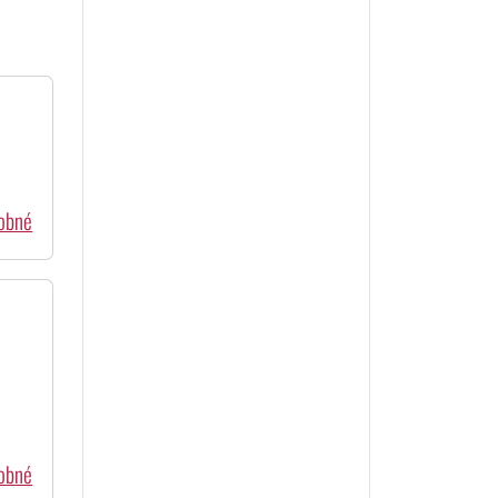
dobné
dobné