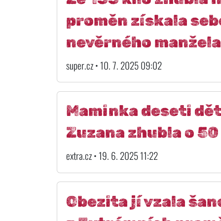
proměn získala seb
nevěrného manžela
super.cz • 10. 7. 2025 09:02
Maminka deseti dět
Zuzana zhubla o 50 k
extra.cz • 19. 6. 2025 11:22
Obezita jí vzala ša