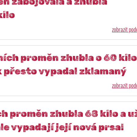
n zabojovala a zhubla
ilo
zobrazit po
ích proměn zhubla o 60 kilo
k přesto vypadal zklamaný
zobrazit po
h proměn zhubla 68 kilo a u
e vypadají její nová prsa!