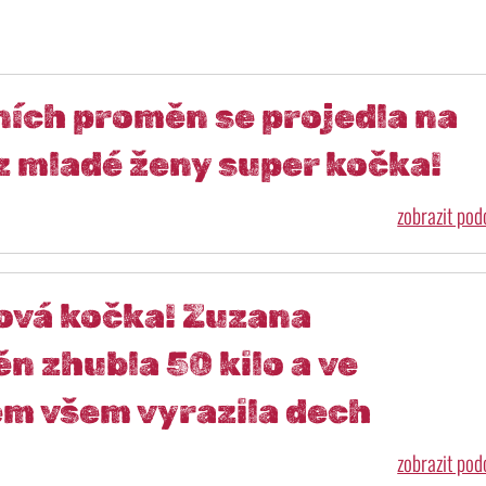
ích proměn se projedla na
 z mladé ženy super kočka!
zobrazit po
dová kočka! Zuzana
 zhubla 50 kilo a ve
em všem vyrazila dech
zobrazit po