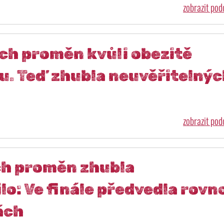
zobrazit po
ch proměn kvůli obezitě
ru. Teď zhubla neuvěřitelný
zobrazit po
ch proměn zhubla
o: Ve finále předvedla rovn
ách