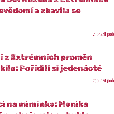
evědomí a zbavila se
zobrazit po
í z Extrémních proměn
ilo: Pořídili si jedenácté
zobrazit po
nci na miminko: Monika