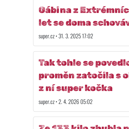
Gábina z Extrémních
let se doma schováv
super.cz • 31. 3. 2025 17:02
Tak tohle se poved
proměn zatočila s ob
z ní super kočka
super.cz • 2. 4. 2026 05:02
Ze 133 kilo zhubla 