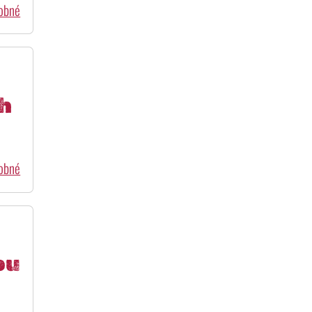
dobné
ch
dobné
ou