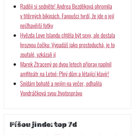
Raději si sedněte! Andrea Bezděková ohromila
v titěrných bikinách. Fanoušci tvrdí, že jde o její
nejžhavější fotky
Hvězda Love Islandu chtěla být sexy, ale dostala
hroznou čočku: Vypadáš jako prostoduchá, je to
zoufalé, vzkázali jí
Marek Ztracený po dvou letech příprav naplnil
amfiteátr na Letné: Plný dům a létající klavír!
Snídám bohatě a nejím na večer, odhalila
Vondráčková svou životosprávu
Píšou jinde: top 7d