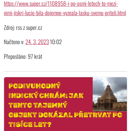
https://www.super.cz/1108958-i-po-osmi-letech-to-mezi-
nimi-jiskri-lucie-bila-dojemne-vyznala-lasku-svemu-priteli.html
Zdroj: rss z super.cz
Načteno v:
24. 3. 2023
10:02
Přeposláno: 97 krát
PODIVUHODNÝ
INDICKÝ CHRÁM: JAK
TENTO TAJEMNÝ
OBJEKT DOKÁZAL PŘETRVAT PO
TISÍCE LET?