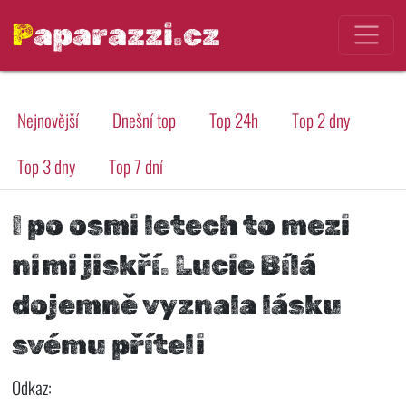
Paparazzi.cz
Nejnovější
Dnešní top
Top 24h
Top 2 dny
Top 3 dny
Top 7 dní
I po osmi letech to mezi
nimi jiskří. Lucie Bílá
dojemně vyznala lásku
svému příteli
Odkaz: