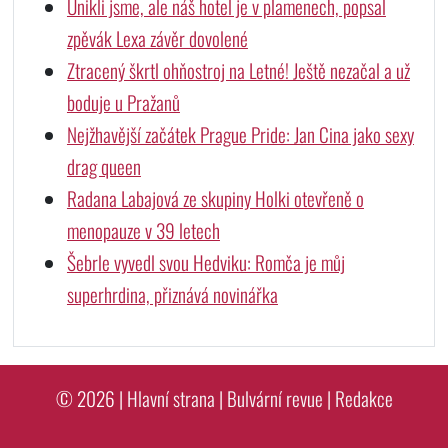
Unikli jsme, ale náš hotel je v plamenech, popsal
zpěvák Lexa závěr dovolené
Ztracený škrtl ohňostroj na Letné! Ještě nezačal a už
boduje u Pražanů
Nejžhavější začátek Prague Pride: Jan Cina jako sexy
drag queen
Radana Labajová ze skupiny Holki otevřeně o
menopauze v 39 letech
Šebrle vyvedl svou Hedviku: Romča je můj
superhrdina, přiznává novinářka
© 2026 |
Hlavní strana
|
Bulvární revue
|
Redakce