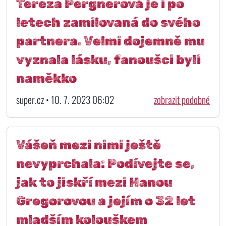
Tereza Pergnerová je i po
letech zamilovaná do svého
partnera. Velmi dojemně mu
vyznala lásku, fanoušci byli
naměkko
super.cz • 10. 7. 2023 06:02
zobrazit podobné
Vášeň mezi nimi ještě
nevyprchala: Podívejte se,
jak to jiskří mezi Hanou
Gregorovou a jejím o 32 let
mladším kolouškem