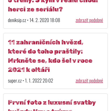
o trůny: S kým v reálu chodí
herci ze seriálu?
deniksip.cz • 14. 2. 2020 18:08
zobrazit podobné
11 zahraničních hvězd,
které do toho praštily:
Mrkněte se, kdo šel v roce
2021 k oltáři
super.cz • 1. 1. 2022 20:02
zobrazit podobné
První foto z luxusní svatby