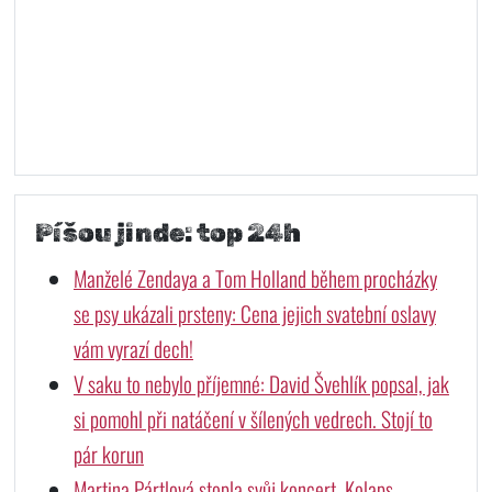
Píšou jinde: top 24h
Manželé Zendaya a Tom Holland během procházky
se psy ukázali prsteny: Cena jejich svatební oslavy
vám vyrazí dech!
V saku to nebylo příjemné: David Švehlík popsal, jak
si pomohl při natáčení v šílených vedrech. Stojí to
pár korun
Martina Pártlová stopla svůj koncert. Kolaps