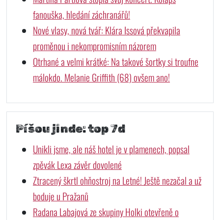
fanouška, hledání záchranářů!
Nové vlasy, nová tvář: Klára Issová překvapila
proměnou i nekompromisním názorem
Otrhané a velmi krátké: Na takové šortky si troufne
málokdo. Melanie Griffith (68) ovšem ano!
Píšou jinde: top 7d
Unikli jsme, ale náš hotel je v plamenech, popsal
zpěvák Lexa závěr dovolené
Ztracený škrtl ohňostroj na Letné! Ještě nezačal a už
boduje u Pražanů
Radana Labajová ze skupiny Holki otevřeně o