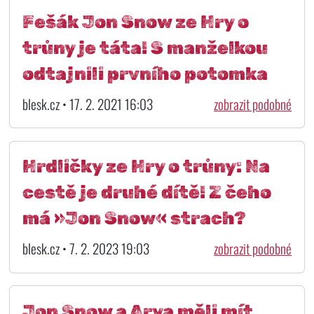
Fešák Jon Snow ze Hry o
trůny je táta! S manželkou
odtajnili prvního potomka
blesk.cz • 17. 2. 2021 16:03
zobrazit podobné
Hrdličky ze Hry o trůny: Na
cestě je druhé dítě! Z čeho
má »Jon Snow« strach?
blesk.cz • 7. 2. 2023 19:03
zobrazit podobné
Jon Snow a Arya měli mít