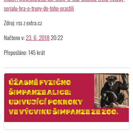
serialu-hra-o-truny-do-toho-prastili
Zdroj: rss z extra.cz
Načteno v:
23. 6. 2018
20:22
Přeposláno: 145 krát
ÚŽASNÉ FYZIČNO
ŠIMPANZE ALICE:
UDIVUJÍCÍ POKROKY
VE VÝCVIKU ŠIMPANZE ZE ZOO.