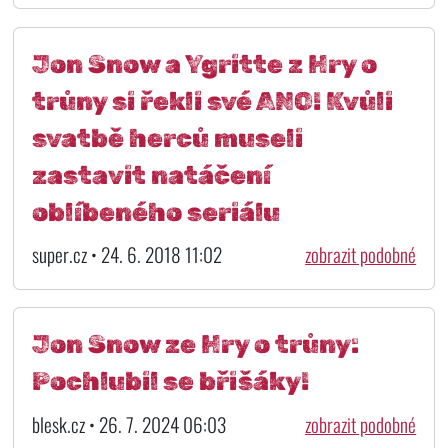
Jon Snow a Ygritte z Hry o
trůny si řekli své ANO! Kvůli
svatbě herců museli
zastavit natáčení
oblíbeného seriálu
super.cz • 24. 6. 2018 11:02
zobrazit podobné
Jon Snow ze Hry o trůny:
Pochlubil se břišáky!
blesk.cz • 26. 7. 2024 06:03
zobrazit podobné