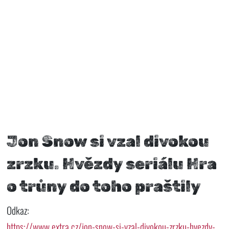
Jon Snow si vzal divokou
zrzku. Hvězdy seriálu Hra
o trůny do toho praštily
Odkaz:
https://www.extra.cz/jon-snow-si-vzal-divokou-zrzku-hvezdy-