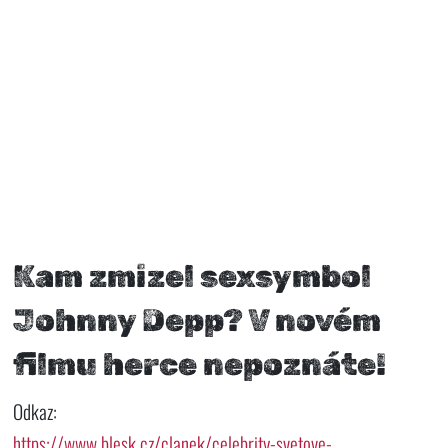
Kam zmizel sexsymbol
Johnny Depp? V novém
filmu herce nepoznáte!
Odkaz:
https://www.blesk.cz/clanek/celebrity-svetove-