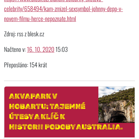
celebrity/658494/kam-zmizel-sexsymbol-johnny-depp-v-
novem-filmu-herce-nepoznate.html
Zdroj: rss z blesk.cz
Načteno v:
16. 10. 2020
15:03
Přeposláno: 154 krát
AKVAPARK V
HOBARTU: TAJEMNÉ
ÚTESY A KLÍČ K
HISTORII PODOBY AUSTRALIA.