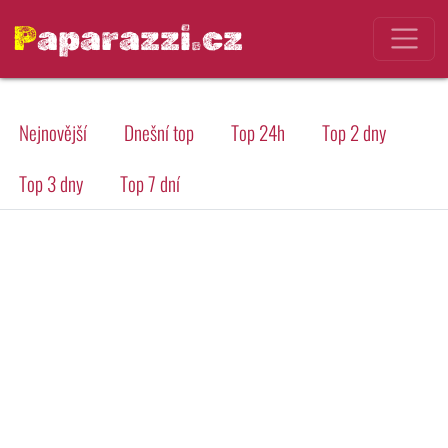
Paparazzi.cz
Nejnovější
Dnešní top
Top 24h
Top 2 dny
Top 3 dny
Top 7 dní