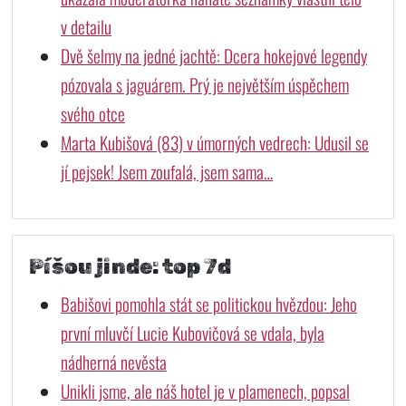
v detailu
Dvě šelmy na jedné jachtě: Dcera hokejové legendy
pózovala s jaguárem. Prý je největším úspěchem
svého otce
Marta Kubišová (83) v úmorných vedrech: Udusil se
jí pejsek! Jsem zoufalá, jsem sama…
Píšou jinde: top 7d
Babišovi pomohla stát se politickou hvězdou: Jeho
první mluvčí Lucie Kubovičová se vdala, byla
nádherná nevěsta
Unikli jsme, ale náš hotel je v plamenech, popsal