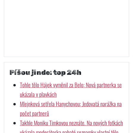
Píšou jinde: top 24h
Tohle tělo Hájek vyměnil za Belo: Nová partnerka se
ukázala v plavkách
Mlejnková setřela Hanychovou: Jedovatá narážka na
počet partnerů
Takhle Moniku Timkovou neznáte. Na nových fotkách
ukázala moderátorka nahaté seznamky vlastní tělo