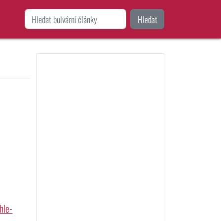
Hledat
hle-