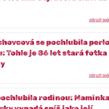
zobrazit po
chovcová se pochlubila perl
 Tohle je 86 let stará fotka
ky
zobrazit po
pochlubila rodinou: Mamink
ky vypadá spíš jako její