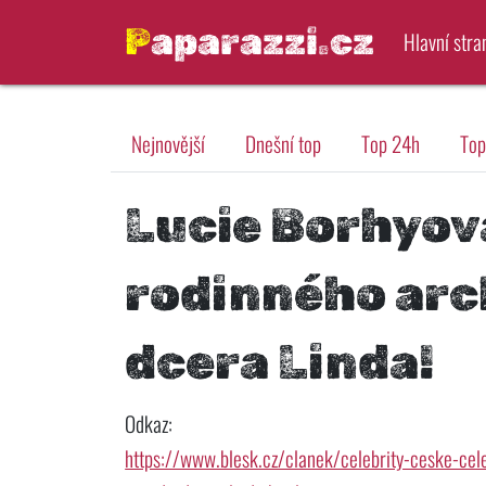
Paparazzi.cz
Hlavní stra
Nejnovější
Dnešní top
Top 24h
Top
Lucie Borhyová 
rodinného arc
dcera Linda!
Odkaz:
https://www.blesk.cz/clanek/celebrity-ceske-cel