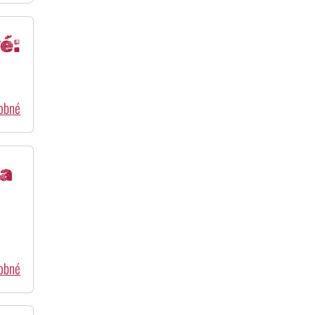
é:
dobné
na
dobné