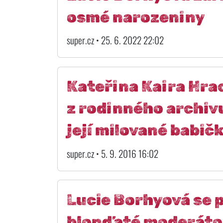
osmé narozeniny
super.cz • 25. 6. 2022 22:02
Kateřina Kaira Hra
z rodinného archivu:
její milované babič
super.cz • 5. 9. 2016 16:02
Lucie Borhyová se 
blonďaté moderátor