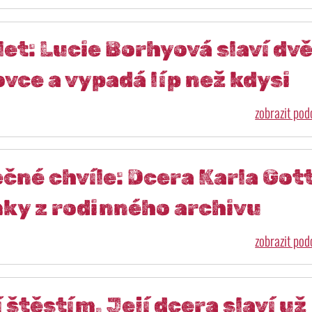
let: Lucie Borhyová slaví dv
ovce a vypadá líp než kdysi
zobrazit po
čné chvíle: Dcera Karla Got
mky z rodinného archivu
zobrazit po
štěstím. Její dcera slaví už