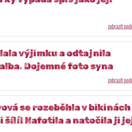
zobrazit po
ala výjimku a odtajnila
 alba. Dojemné foto syna
zobrazit po
ová se rozeběhla v bikinách
šílí! Nafotila a natočila ji je