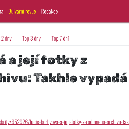
na
Bulvární revue
Redakce
 2 dny
Top 3 dny
Top 7 dní
a její fotky z
hivu: Takhle vypadá
ebrity/652926/lucie-borhyova-a-jeji-fotky-z-rodinneho-archivu-tak