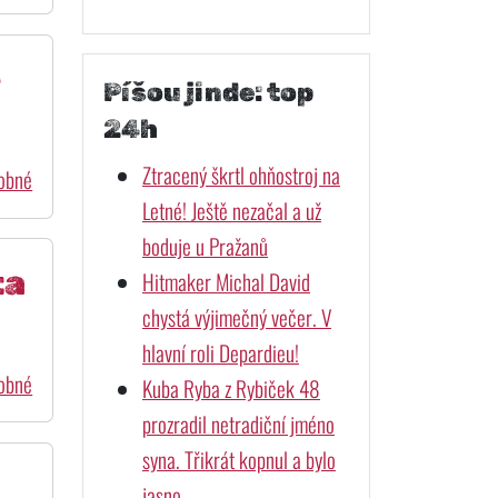
ě
Píšou jinde: top
24h
Ztracený škrtl ohňostroj na
dobné
Letné! Ještě nezačal a už
boduje u Pražanů
ta
Hitmaker Michal David
chystá výjimečný večer. V
hlavní roli Depardieu!
dobné
Kuba Ryba z Rybiček 48
prozradil netradiční jméno
syna. Třikrát kopnul a bylo
jasno