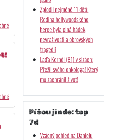
Zplodil nejméně 11 dětí:
Rodina hollywoodského
dobné
herce byla plná hádek,
nevraživosti a obrovských
tragédií
ou
Laďa Kerndl (81) v slzách:
Přežil svého onkologa! Který
mu zachránil život!
dobné
Píšou jinde: top
7d
a
Vzácný pohled na Danielu