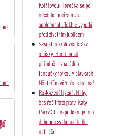
Kolářovou: Herečka se po
měsících ukázala ve
společnosti. Takhle vypadá
dobné
před životním jubileem
Skvostná královna krásy
a lásky. Heidi Janků
pořádně rozparádila
fanoušky fotkou v plavkách.
dobné
Někteří nevěří, že je to ona!
Rozkaz zněl jasně. Nebyl
čas řešit fotografy: Katy
Perry SPF nepodceňuje, má
dokonce svého osobního
jí
natírače!