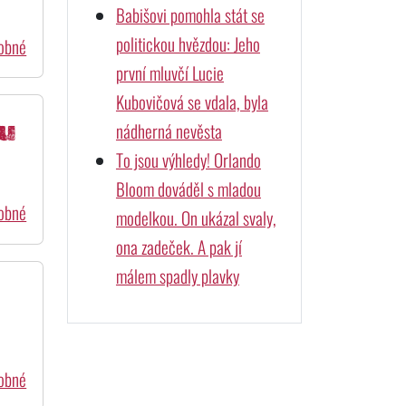
Babišovi pomohla stát se
politickou hvězdou: Jeho
dobné
první mluvčí Lucie
Kubovičová se vdala, byla
vu
nádherná nevěsta
To jsou výhledy! Orlando
Bloom dováděl s mladou
dobné
modelkou. On ukázal svaly,
ona zadeček. A pak jí
málem spadly plavky
dobné