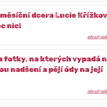
měsíční dcera Lucie Křížkov
c nic!
zobrazit po
la fotky, na kterých vypadá 
u nadšení a pějí ódy na její
zobrazit po