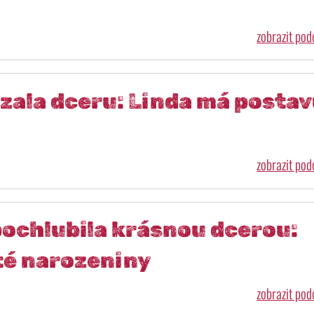
zobrazit po
zala dceru: Linda má posta
zobrazit po
pochlubila krásnou dcerou:
áté narozeniny
zobrazit po