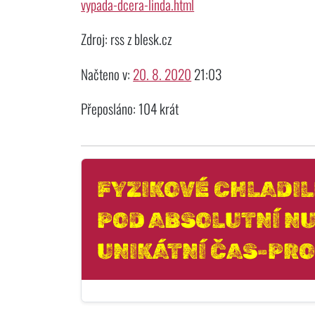
vypada-dcera-linda.html
Zdroj: rss z blesk.cz
Načteno v:
20. 8. 2020
21:03
Přeposláno: 104 krát
FYZIKOVÉ CHLADI
POD ABSOLUTNÍ NU
UNIKÁTNÍ ČAS-PR