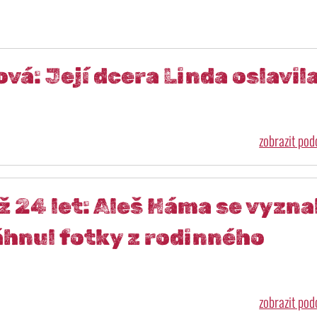
vá: Její dcera Linda oslavil
zobrazit po
ž 24 let: Aleš Háma se vyzna
áhnul fotky z rodinného
zobrazit po