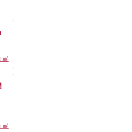
a
dobné
l
dobné