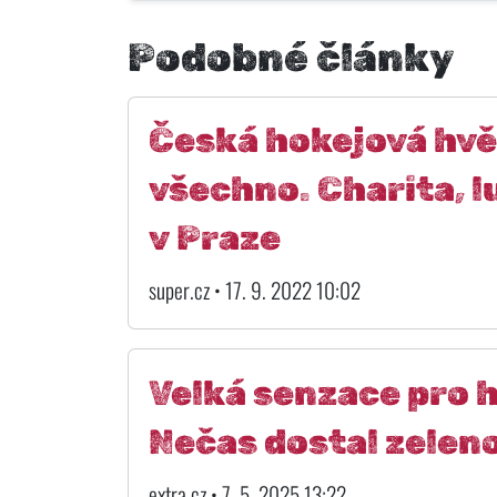
Podobné články
Česká hokejová hvě
všechno. Charita, lu
v Praze
super.cz • 17. 9. 2022 10:02
Velká senzace pro 
Nečas dostal zeleno
extra.cz • 7. 5. 2025 13:22