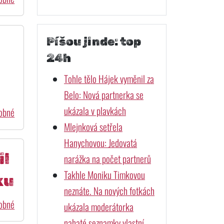
Píšou jinde: top
24h
Tohle tělo Hájek vyměnil za
Belo: Nová partnerka se
ukázala v plavkách
dobné
Mlejnková setřela
Hanychovou: Jedovatá
il
narážka na počet partnerů
Takhle Moniku Timkovou
ku
neznáte. Na nových fotkách
dobné
ukázala moderátorka
nahaté seznamky vlastní