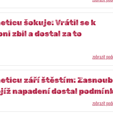
eticu šokuje: Vrátil se k
ni zbil a dostal za to
zobrazit po
eticu září štěstím: Zasnoub
 jejíž napadení dostal podmín
zobrazit po