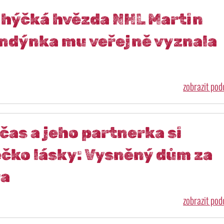
i hýčká hvězda NHL Martin
ndýnka mu veřejně vyznala
zobrazit po
as a jeho partnerka si
ečko lásky: Vysněný dům za
ra
zobrazit po