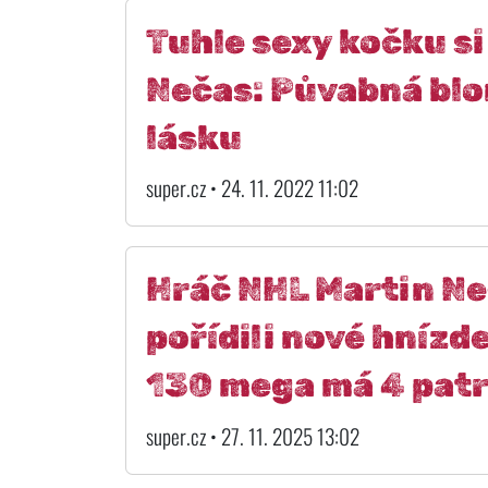
Tuhle sexy kočku s
Nečas: Půvabná blo
lásku
super.cz • 24. 11. 2022 11:02
Hráč NHL Martin Neč
pořídili nové hnízd
130 mega má 4 pat
super.cz • 27. 11. 2025 13:02