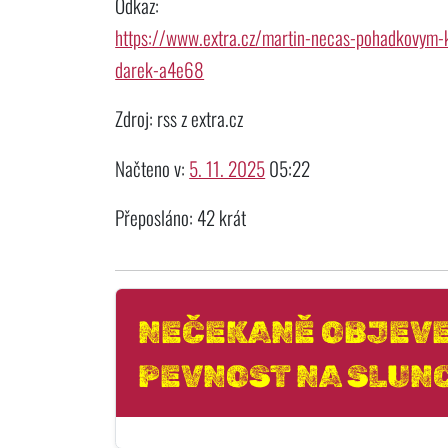
Odkaz:
https://www.extra.cz/martin-necas-pohadkovym-kon
darek-a4e68
Zdroj: rss z extra.cz
Načteno v:
5. 11. 2025
05:22
Přeposláno: 42 krát
NEČEKANĚ OBJEVE
PEVNOST NA SLUNC