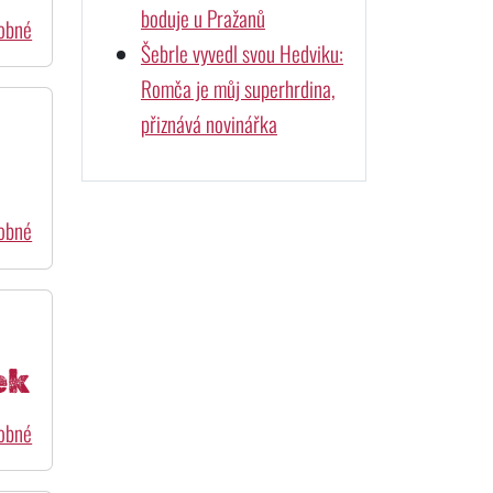
boduje u Pražanů
dobné
Šebrle vyvedl svou Hedviku:
Romča je můj superhrdina,
přiznává novinářka
dobné
ek
dobné