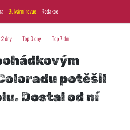
na
Bulvární revue
Redakce
 2 dny
Top 3 dny
Top 7 dní
 pohádkovým
Coloradu potěšil
lu. Dostal od ní