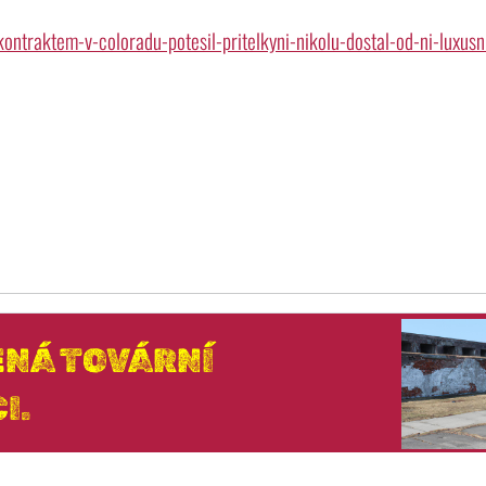
traktem-v-coloradu-potesil-pritelkyni-nikolu-dostal-od-ni-luxusn
NÁ TOVÁRNÍ
I.