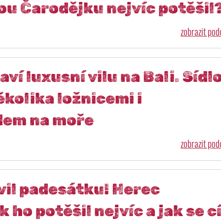
ou Čarodějku nejvíc potěšil
zobrazit po
ví luxusní vilu na Bali. Sídl
kolika ložnicemi i
dem na moře
zobrazit po
il padesátku! Herec
 ho potěšil nejvíc a jak se cí