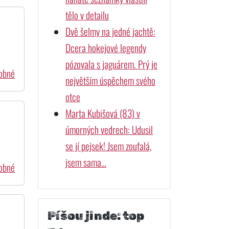
tělo v detailu
Dvě šelmy na jedné jachtě:
Dcera hokejové legendy
pózovala s jaguárem. Prý je
dobné
největším úspěchem svého
otce
Marta Kubišová (83) v
úmorných vedrech: Udusil
se jí pejsek! Jsem zoufalá,
jsem sama…
dobné
Píšou jinde: top