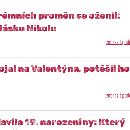
trémních proměn se oženil:
 lásku Nikolu
zobrazit po
ojal na Valentýna, potěšil ho
zobrazit po
avila 19. narozeniny: Který