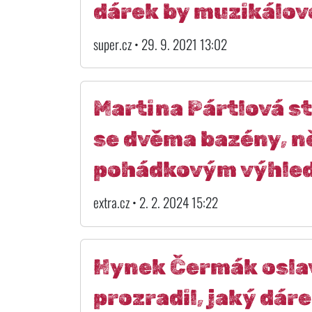
dárek by muzikálov
super.cz • 29. 9. 2021 13:02
Martina Pártlová sta
se dvěma bazény, ně
pohádkovým výhle
extra.cz • 2. 2. 2024 15:22
Hynek Čermák oslav
prozradil, jaký dárek