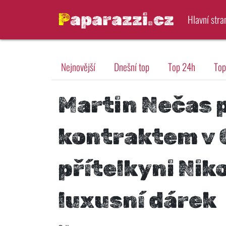
Paparazzi.cz
Hlavní stra
Nejnovější
Dnešní top
Top 24h
Top
Martin Nečas
kontraktem v 
přítelkyni Niko
luxusní dárek