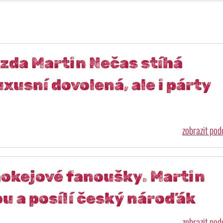
zda Martin Nečas stíhá
xusní dovolená, ale i párty
zobrazit po
hokejové fanoušky. Martin
u a posílí český nároďák
zobrazit po