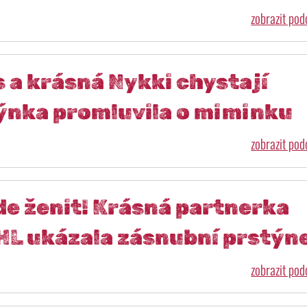
zobrazit po
 a krásná Nykki chystají
dýnka promluvila o miminku
zobrazit po
de ženit! Krásná partnerka
HL ukázala zásnubní prstýn
zobrazit po