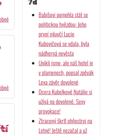
7d
?
Babišovi pomohla stát se
dobné
politickou hvězdou: Jeho
první mluvčí Lucie
Kubovičová se vdala, byla
o
nádherná nevěsta
Unikli jsme, ale náš hotel je
v plamenech, popsal zpěvák
Lexa závěr dovolené
dobné
Dcera Kubelkové Natálie si
užívá na dovolené. Sexy
provokace!
Ztracený škrtl ohňostroj na
tí
Letné! Ještě nezačal a už