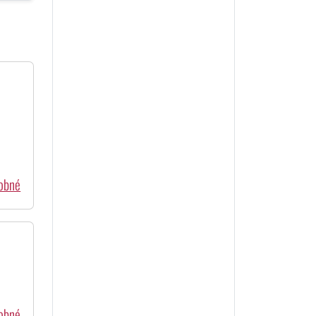
dobné
dobné