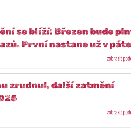
ění se blíží: Březen bude pln
zů. První nastane už v pát
zobrazit po
u zrudnul, další zatmění
2025
zobrazit po