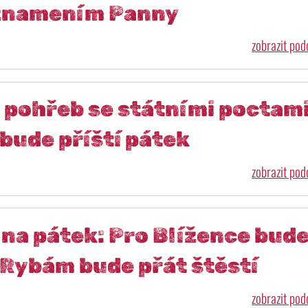
znamením Panny
zobrazit po
 pohřeb se státními poctami
bude příští pátek
zobrazit po
na pátek: Pro Blížence bud
 Rybám bude přát štěstí
zobrazit po