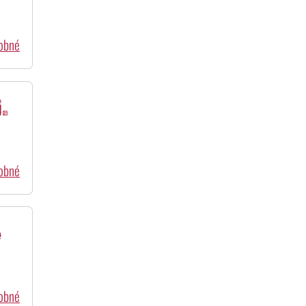
dobné
.
dobné
e
dobné