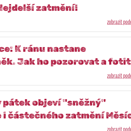
Nejdelší zatmění!
zobrazit po
ce: K ránu nastane
ěk. Jak ho pozorovat a foti
zobrazit po
v pátek objeví "sněžný"
 i částečného zatmění Měsí
zobrazit po