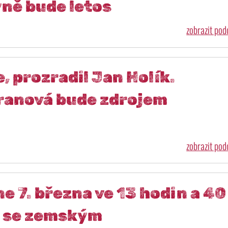
yně bude letos
zobrazit po
, prozradil Jan Holík.
ranová bude zdrojem
zobrazit po
e 7. března ve 13 hodin a 40
n se zemským