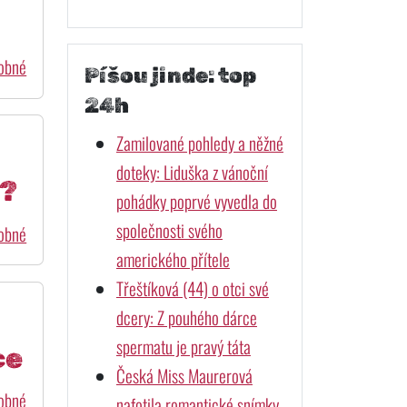
dobné
Píšou jinde: top
24h
Zamilované pohledy a něžné
doteky: Liduška z vánoční
t?
pohádky poprvé vyvedla do
společnosti svého
dobné
amerického přítele
Třeštíková (44) o otci své
dcery: Z pouhého dárce
spermatu je pravý táta
ce
Česká Miss Maurerová
dobné
nafotila romantické snímky