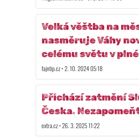
Velká věštba na měs
nasměruje Váhy nov
celému světu v plné 
fajntip.cz • 2. 10. 2024 05:18
Přichází zatmění Sl
Česka. Nezapomeňt
extra.cz • 26. 3. 2025 11:22