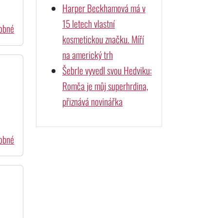
Harper Beckhamová má v
15 letech vlastní
dobné
kosmetickou značku. Míří
na americký trh
Šebrle vyvedl svou Hedviku:
Romča je můj superhrdina,
přiznává novinářka
dobné