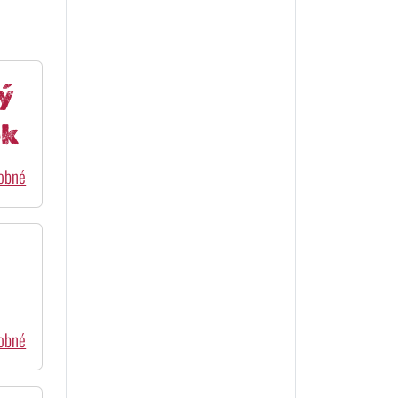
ý
ek
dobné
dobné