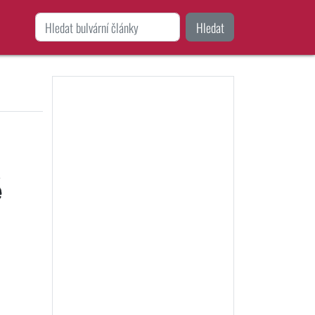
Hledat
é