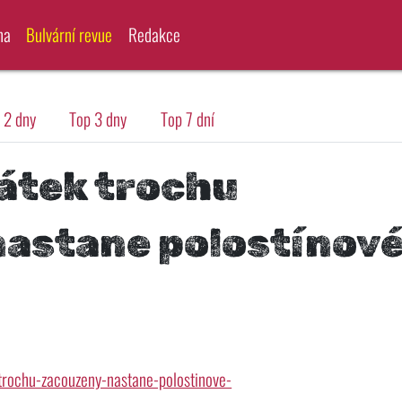
na
Bulvární revue
Redakce
 2 dny
Top 3 dny
Top 7 dní
pátek trochu
nastane polostínov
trochu-zacouzeny-nastane-polostinove-