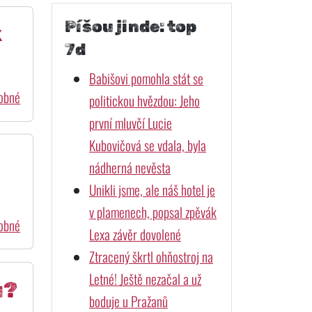
Píšou jinde: top
k
7d
Babišovi pomohla stát se
dobné
politickou hvězdou: Jeho
první mluvčí Lucie
Kubovičová se vdala, byla
nádherná nevěsta
Unikli jsme, ale náš hotel je
v plamenech, popsal zpěvák
dobné
Lexa závěr dovolené
Ztracený škrtl ohňostroj na
Letné! Ještě nezačal a už
u?
boduje u Pražanů