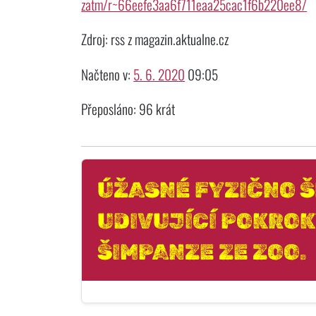
zatm/r~66eefe3aa6f711eaa25cac1f6b220ee8/
Zdroj: rss z magazin.aktualne.cz
Načteno v:
5. 6. 2020
09:05
Přeposláno: 96 krát
ÚŽASNÉ FYZIČNO Š
UDIVUJÍCÍ POKROK
ŠIMPANZE ZE ZOO.