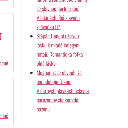
se slavnou partnerkou!
V bikinách líbá slavnou
zpěvačku LP
Štěpán Benoni už svou
í
lásku k mladé kolegyni
netají. Romantická fotka
dobné
plná lásky
Meghan zase obvinili, že
napodobuje Dianu.
V černých plavkách oslavila
narozeniny skokem do
bazénu
dobné