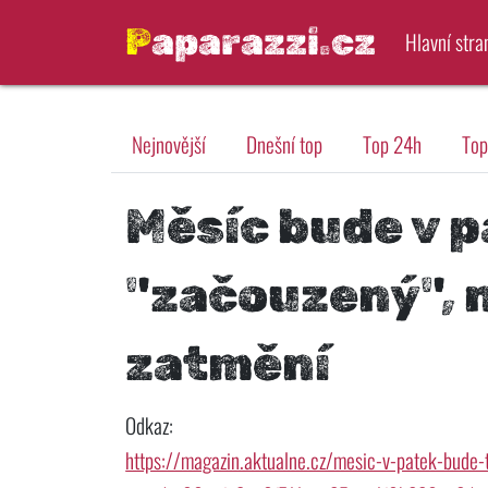
Paparazzi.cz
Hlavní stra
Nejnovější
Dnešní top
Top 24h
Top
Měsíc bude v 
"začouzený", 
zatmění
Odkaz:
https://magazin.aktualne.cz/mesic-v-patek-bude-