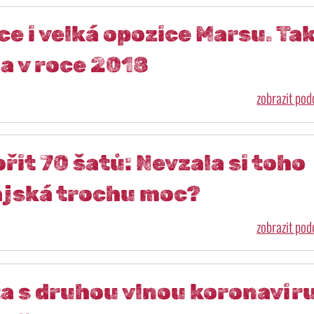
e i velká opozice Marsu. Ta
a v roce 2018
zobrazit po
řit 70 šatů: Nevzala si toho
ajská trochu moc?
zobrazit po
a s druhou vlnou koronavir