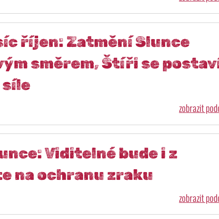
íc říjen: Zatmění Slunce
ým směrem, Štíři se postav
síle
zobrazit po
unce: Viditelné bude i z
e na ochranu zraku
zobrazit po