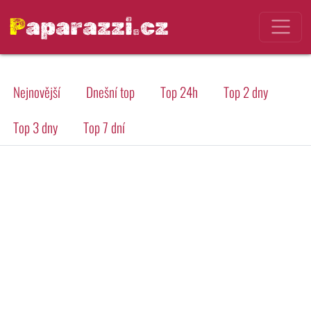
Paparazzi.cz
Nejnovější
Dnešní top
Top 24h
Top 2 dny
Top 3 dny
Top 7 dní