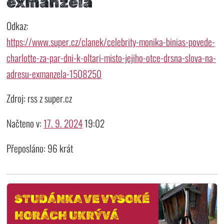
exmanžela
Odkaz:
https://www.super.cz/clanek/celebrity-monika-binias-povede-
charlotte-za-par-dni-k-oltari-misto-jejiho-otce-drsna-slova-na-
adresu-exmanzela-1508250
Zdroj: rss z super.cz
Načteno v:
17. 9. 2024
19:02
Přeposláno: 96 krát
STUDÁNKA VE VYSOKÉ
HORÁCH UKRÝVÁ