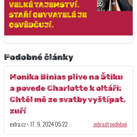
VELKÉ TAJEMSTVÍ.
STAŘÍ OBYVATELÉ JE
OSVĚDČUJÍ.
Podobné články
Monika Binias plive na Štiku
a povede Charlotte k oltáři:
Chtěl mě ze svatby vyštípat,
zuří
extra.cz • 17. 9. 2024 05:22
zobrazit podobné