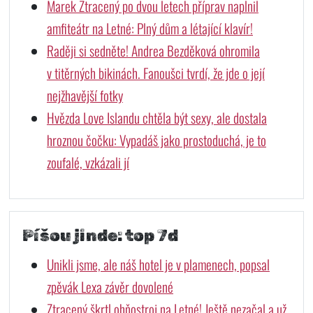
Marek Ztracený po dvou letech příprav naplnil
amfiteátr na Letné: Plný dům a létající klavír!
Raději si sedněte! Andrea Bezděková ohromila
v titěrných bikinách. Fanoušci tvrdí, že jde o její
nejžhavější fotky
Hvězda Love Islandu chtěla být sexy, ale dostala
hroznou čočku: Vypadáš jako prostoduchá, je to
zoufalé, vzkázali jí
Píšou jinde: top 7d
Unikli jsme, ale náš hotel je v plamenech, popsal
zpěvák Lexa závěr dovolené
Ztracený škrtl ohňostroj na Letné! Ještě nezačal a už