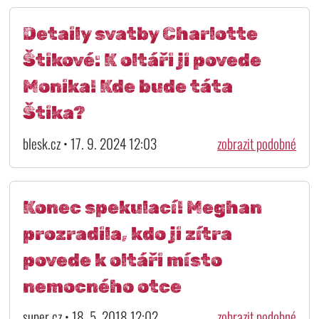
Detaily svatby Charlotte
Štikové: K oltáři ji povede
Monika! Kde bude táta
Štika?
blesk.cz • 17. 9. 2024 12:03
zobrazit podobné
Konec spekulací! Meghan
prozradila, kdo ji zítra
povede k oltáři místo
nemocného otce
super.cz • 18. 5. 2018 12:02
zobrazit podobné