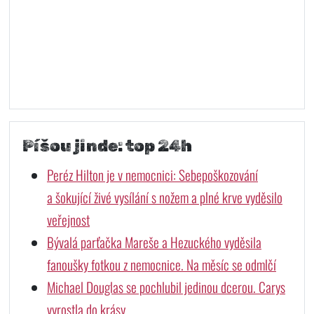
Píšou jinde: top 24h
Peréz Hilton je v nemocnici: Sebepoškozování
a šokující živé vysílání s nožem a plné krve vyděsilo
veřejnost
Bývalá parťačka Mareše a Hezuckého vyděsila
fanoušky fotkou z nemocnice. Na měsíc se odmlčí
Michael Douglas se pochlubil jedinou dcerou. Carys
vyrostla do krásy