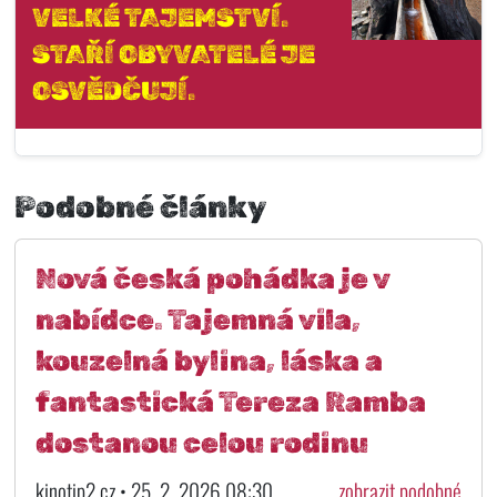
VELKÉ TAJEMSTVÍ.
STAŘÍ OBYVATELÉ JE
OSVĚDČUJÍ.
Podobné články
Nová česká pohádka je v
nabídce. Tajemná vila,
kouzelná bylina, láska a
fantastická Tereza Ramba
dostanou celou rodinu
kinotip2.cz • 25. 2. 2026 08:30
zobrazit podobné