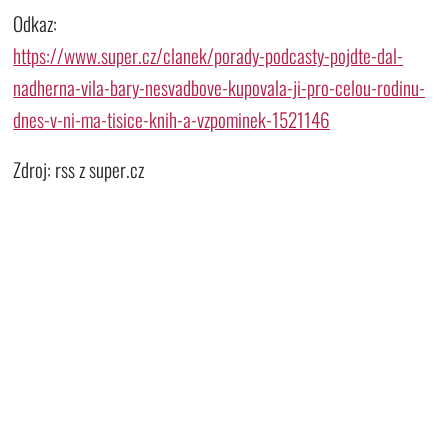
Odkaz:
https://www.super.cz/clanek/porady-podcasty-pojdte-dal-
nadherna-vila-bary-nesvadbove-kupovala-ji-pro-celou-rodinu-
dnes-v-ni-ma-tisice-knih-a-vzpominek-1521146
Zdroj: rss z super.cz