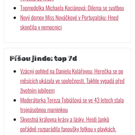
Topmodelka Michaela Kociánová: Dilema se svatbou
Nový domov Miss Nováčkové v Portugalsku: Hned
skončila v nemocnici
Píšou jinde: top 7d
Vzácný pohled na Danielu Kolářovou: Herečka se po
měsících ukázala ve společnosti. Takhle vypadá před
životním jubileem
Moderátorka Tereza Tobiášová se ve 43 letech stala
trojnásobnou maminkou
Skvostná královna krásy a lásky. Heidi Janků
pořádně rozparádila fanoušky fotkou v plavkách.