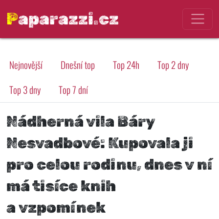
Paparazzi.cz
Nejnovější
Dnešní top
Top 24h
Top 2 dny
Top 3 dny
Top 7 dní
Nádherná vila Báry
Nesvadbové: Kupovala ji
pro celou rodinu, dnes v ní
má tisíce knih
a vzpomínek