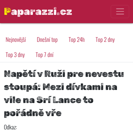
Paparazzi.cz
Nejnovější
Dnešní top
Top 24h
Top 2 dny
Top 3 dny
Top 7 dní
Napětí v Ruži pre nevestu
stoupá: Mezi dívkami na
vile na Srí Lance to
pořádně vře
Odkaz: