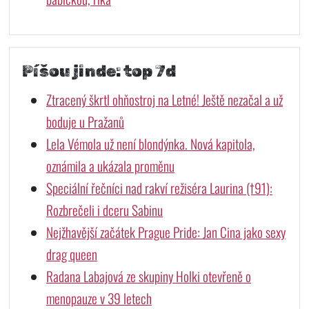
Píšou jinde: top 7d
Ztracený škrtl ohňostroj na Letné! Ještě nezačal a už
boduje u Pražanů
Lela Vémola už není blondýnka. Nová kapitola,
oznámila a ukázala proměnu
Speciální řečníci nad rakví režiséra Laurina (†91):
Rozbrečeli i dceru Sabinu
Nejžhavější začátek Prague Pride: Jan Cina jako sexy
drag queen
Radana Labajová ze skupiny Holki otevřeně o
menopauze v 39 letech