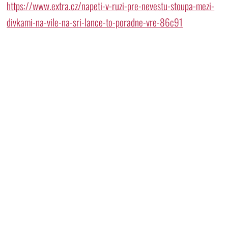
https://www.extra.cz/napeti-v-ruzi-pre-nevestu-stoupa-mezi-
divkami-na-vile-na-sri-lance-to-poradne-vre-86c91