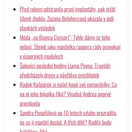
Před rokem odstranila prsní implantáty, pak ještě
šíleně zhubla: Zuzana Belohorcová ukázala v pidi
plavkách výsledek
Móda „na Biancu Censori“: Tyhle dámy se toho
nebojí. Stejně jako manželka rappera rády provokují
v úsporných modelech
Šokující poslední hodiny Liama Payna: Tragédii
předcházely drogy a návštěva prostitutek
Radek Kašpárek si našel kopii své exmanželky: Co
na ni jeho bývalka říká? Vnadná Andrea poprvé
promluvila
Sandra Pospíšilová po 10 letech vztahu prozradila,
na co ji manžel dostal. A třetí dítě? Raději budu
babičkou, říká