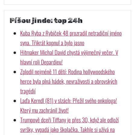
Píšou jinde: top 24h
Kuba Ryba z Rybiček 48 prozradil netradiční jméno
syna. Třikrát kopnul a bylo jasno
Hitmaker Michal David chystá výjimečný večer. V
hlavní roli Depardieu!
Zplodil nejméně 11 dětí: Rodina hollywoodského
herce byla plná hádek, nevraživosti a obrovských
tragédií
Laďa Kerndl (81) v slzách: Přežil svého onkologa!
Který mu zachránil život!
Trumpově dceři Tiffany je přes 30, když ale odloží
svršky, vypadá jako školačka. Takhle si užívá na