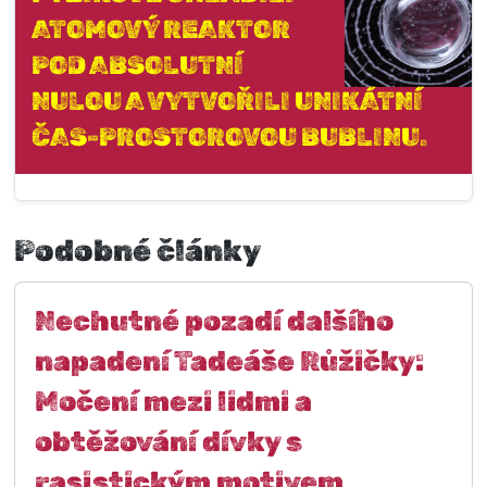
ATOMOVÝ REAKTOR
POD ABSOLUTNÍ
NULOU A VYTVOŘILI UNIKÁTNÍ
ČAS-PROSTOROVOU BUBLINU.
Podobné články
Nechutné pozadí dalšího
napadení Tadeáše Růžičky:
Močení mezi lidmi a
obtěžování dívky s
rasistickým motivem