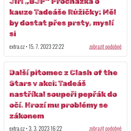
Jiří „BJP“ Procházka o
kauze Tadeáše Růžičky: Měl
by dostat přes prsty, myslí
si
extra.cz • 15. 7. 2023 22:22
zobrazit podobné
Další pitomec z Clash of the
Stars v akci: Tadeáš
nastříkal soupeři pepřák do
očí. Hrozí mu problémy se
zákonem
extra.cz • 3. 3. 2023 16:22
zobrazit podobné