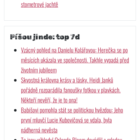
stometrové jachtě
Píšou jinde: top 7d
Vzácný pohled na Danielu Kolářovou: Herečka se po
měsících ukázala ve společnosti. Takhle vypadá před
životním jubileem
Skvostná královna krásy a lásky. Heidi Janků
pořádně rozparádila fanoušky fotkou v plavkách.
Někteří nevěří, že je to ona!
Babišovi pomohla stát se politickou hvězdou: Jeho
první mluvčí Lucie Kubovičová se vdala, byla
nádherná nevěsta
To jsou výhledy! Orlando Bloom dováděl s mladou