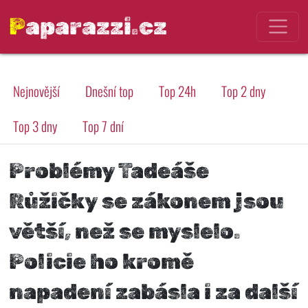
Paparazzi.cz
Nejnovější
Dnešní top
Top 24h
Top 2 dny
Top 3 dny
Top 7 dní
Problémy Tadeáše
Růžičky se zákonem jsou
větší, než se myslelo.
Policie ho kromě
napadení zabásla i za další