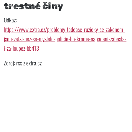
trestné činy
Odkaz:
https://www.extra.cz/problemy-tadease-ruzicky-se-zakonem-
jsou-vetsi-nez-se-myslelo-policie-ho-krome-napadeni-zabasla-
i-za-loupez-bb413
Zdroj: rss z extra.cz