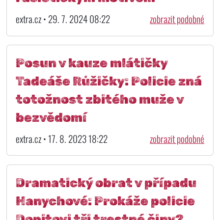
extra.cz • 29. 7. 2024 08:22
zobrazit podobné
Posun v kauze mlátičky
Tadeáše Růžičky: Policie zná
totožnost zbitého muže v
bezvědomí
extra.cz • 17. 8. 2023 18:22
zobrazit podobné
Dramatický obrat v případu
Hanychové: Prokáže policie
Dopitovi tři trestné činy?