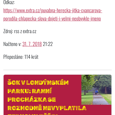
Odkaz:
https://www.extra.cz/puvabna-herecka-jitka-cvancarova-
porodila-chlapecka-slova-dojeti-i-velmi-neobvykle-jmeno
Zdroj: rss z extra.cz
Načteno v:
31. 7. 2018
21:22
Přeposláno: 114 krát
ŠOK V LONDÝNSKÉM
PARKU: RANNÍ
PROCHÁZKA SE
ROZHODNĚ NEVYPLATILA