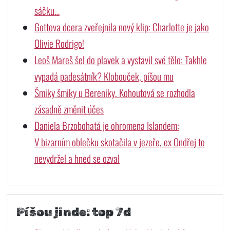
sáčku…
Gottova dcera zveřejnila nový klip: Charlotte je jako
Olivie Rodrigo!
Leoš Mareš šel do plavek a vystavil své tělo: Takhle
vypadá padesátník? Klobouček, píšou mu
Šmiky šmiky u Bereniky. Kohoutová se rozhodla
zásadně změnit účes
Daniela Brzobohatá je ohromena Islandem:
V bizarním oblečku skotačila v jezeře, ex Ondřej to
nevydržel a hned se ozval
Píšou jinde: top 7d