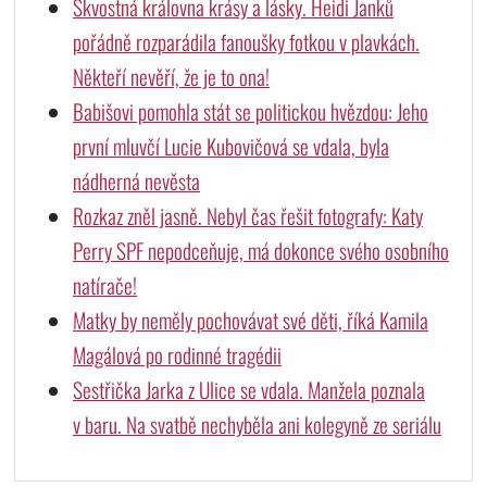
Skvostná královna krásy a lásky. Heidi Janků
pořádně rozparádila fanoušky fotkou v plavkách.
Někteří nevěří, že je to ona!
Babišovi pomohla stát se politickou hvězdou: Jeho
první mluvčí Lucie Kubovičová se vdala, byla
nádherná nevěsta
Rozkaz zněl jasně. Nebyl čas řešit fotografy: Katy
Perry SPF nepodceňuje, má dokonce svého osobního
natírače!
Matky by neměly pochovávat své děti, říká Kamila
Magálová po rodinné tragédii
Sestřička Jarka z Ulice se vdala. Manžela poznala
v baru. Na svatbě nechyběla ani kolegyně ze seriálu