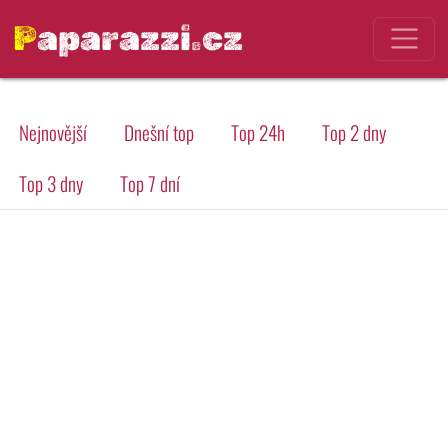
Paparazzi.cz
Nejnovější
Dnešní top
Top 24h
Top 2 dny
Top 3 dny
Top 7 dní