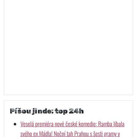
Píšou jinde: top 24h
Veselá premiéra nové české komedie: Ramba líbala
svého ex Mádla! Noční tah Prahou s šesti gramy v