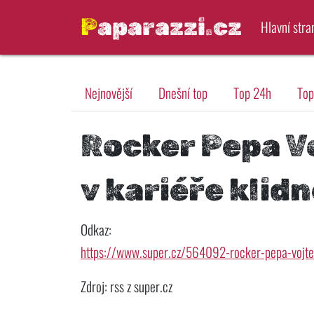
Paparazzi.cz
Hlavní stra
Nejnovější
Dnešní top
Top 24h
Top
Rocker Pepa V
v kariéře klid
Odkaz:
https://www.super.cz/564092-rocker-pepa-vojte
Zdroj: rss z super.cz