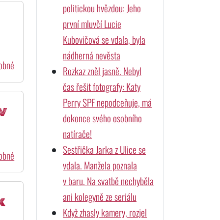
politickou hvězdou: Jeho
první mluvčí Lucie
Kubovičová se vdala, byla
nádherná nevěsta
dobné
Rozkaz zněl jasně. Nebyl
čas řešit fotografy: Katy
Perry SPF nepodceňuje, má
v
dokonce svého osobního
natírače!
Sestřička Jarka z Ulice se
dobné
vdala. Manžela poznala
v baru. Na svatbě nechyběla
ani kolegyně ze seriálu
k
Když zhasly kamery, rozjel