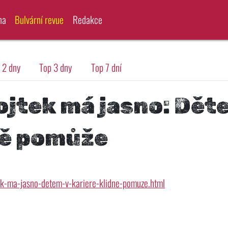
na
Bulvární revue
Redakce
 2 dny
Top 3 dny
Top 7 dní
ojtek má jasno: Dět
ně pomůže
k-ma-jasno-detem-v-kariere-klidne-pomuze.html