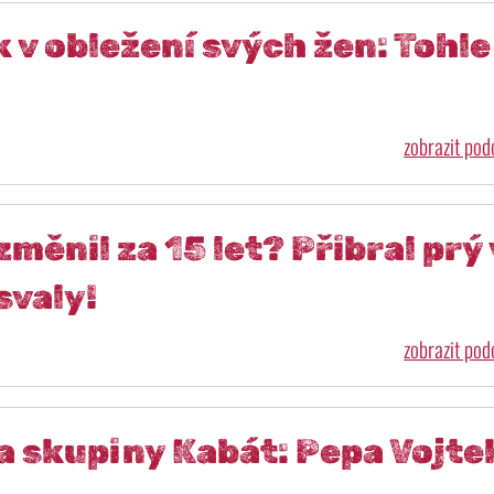
 v obležení svých žen: Tohle
zobrazit po
měnil za 15 let? Přibral prý 
svaly!
zobrazit po
 skupiny Kabát: Pepa Vojte