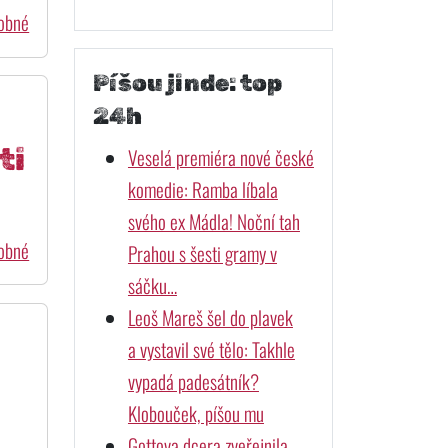
dobné
Píšou jinde: top
24h
ti
Veselá premiéra nové české
komedie: Ramba líbala
svého ex Mádla! Noční tah
dobné
Prahou s šesti gramy v
sáčku…
Leoš Mareš šel do plavek
a vystavil své tělo: Takhle
vypadá padesátník?
Klobouček, píšou mu
Gottova dcera zveřejnila