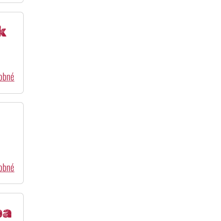
k
dobné
dobné
pa