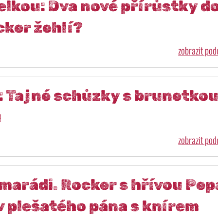
elkou: Dva nové přírůstky d
cker žehlí?
zobrazit po
: Tajné schůzky s brunetkou
u
zobrazit po
marádi. Rocker s hřívou Pep
v plešatého pána s knírem