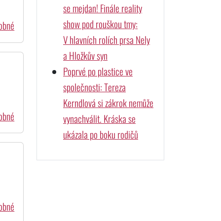
se mejdan! Finále reality
show pod rouškou tmy:
dobné
V hlavních rolích prsa Nely
a Hložkův syn
Poprvé po plastice ve
společnosti: Tereza
Kerndlová si zákrok nemůže
dobné
vynachválit. Kráska se
ukázala po boku rodičů
dobné