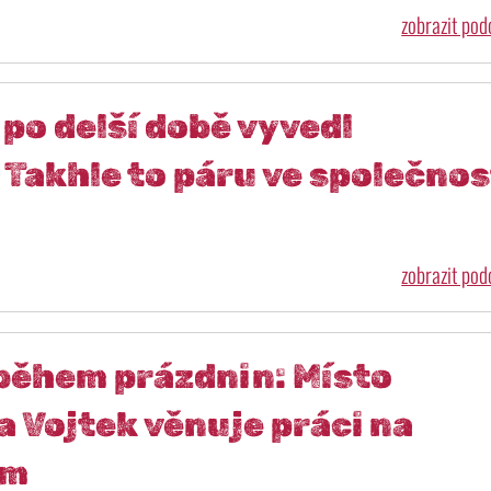
zobrazit po
po delší době vyvedl
Takhle to páru ve společnos
zobrazit po
 během prázdnin: Místo
 Vojtek věnuje práci na
em