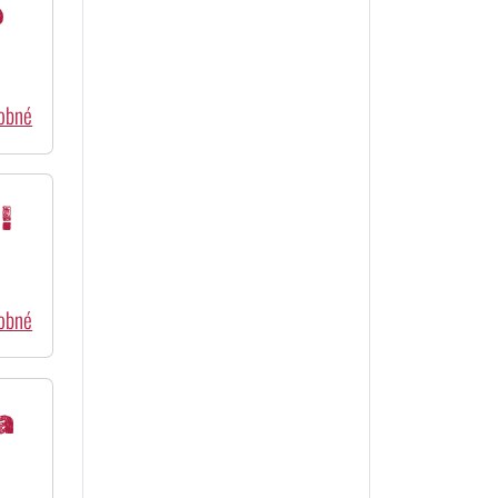
o
dobné
!
dobné
a