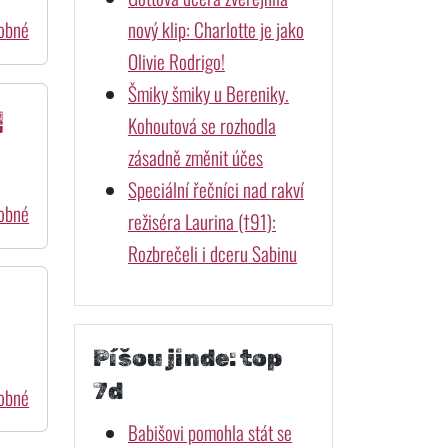
nový klip: Charlotte je jako
dobné
Olivie Rodrigo!
Šmiky šmiky u Bereniky.
!
Kohoutová se rozhodla
zásadně změnit účes
Speciální řečníci nad rakví
dobné
režiséra Laurina (†91):
Rozbrečeli i dceru Sabinu
Píšou jinde: top
7d
dobné
Babišovi pomohla stát se