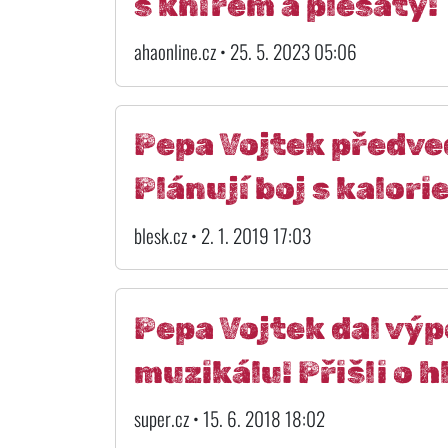
s knírem a plešatý!
ahaonline.cz • 25. 5. 2023 05:06
Pepa Vojtek předved
Plánují boj s kalori
blesk.cz • 2. 1. 2019 17:03
Pepa Vojtek dal vý
muzikálu! Přišli o 
super.cz • 15. 6. 2018 18:02