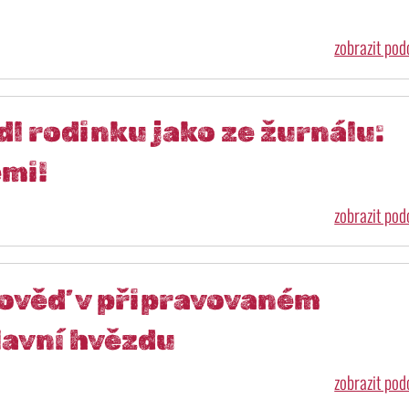
zobrazit po
l rodinku jako ze žurnálu:
emi!
zobrazit po
pověď v připravovaném
hlavní hvězdu
zobrazit po