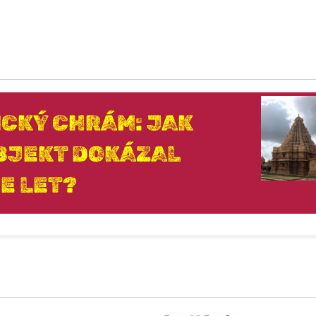
ICKÝ CHRÁM: JAK
BJEKT DOKÁZAL
E LET?