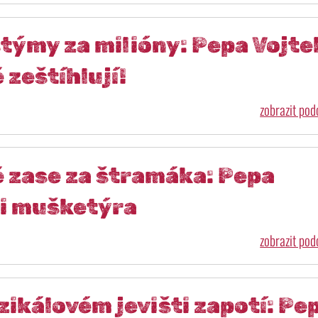
týmy za milióny: Pepa Vojte
 zeštíhlují!
zobrazit po
 zase za štramáka: Pepa
oli mušketýra
zobrazit po
ikálovém jevišti zapotí: Pe