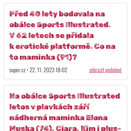
Před 40 lety bodovala na
obálce Sports Illustrated.
V 62 letech se přidala
k erotické platformě. Co na
to maminka (91)?
super.cz • 22. 11. 2023 18:02
zobrazit podobné
Na obálce Sports Illustrated
letos v plavkách září
nádherná maminka Elona
Muska (74), Ciara, Kim i plus-