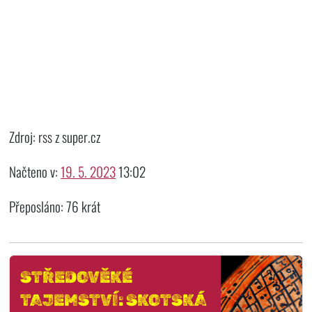
Zdroj: rss z super.cz
Načteno v:
19. 5. 2023
13:02
Přeposláno: 76 krát
STŘEDOVĚKÉ
TAJEMSTVÍ: SKOTSKÁ