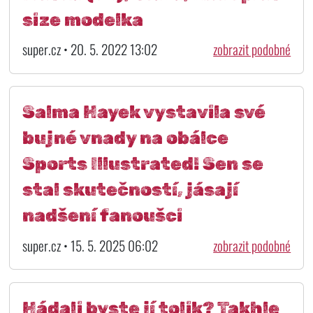
size modelka
super.cz • 20. 5. 2022 13:02
zobrazit podobné
Salma Hayek vystavila své
bujné vnady na obálce
Sports Illustrated! Sen se
stal skutečností, jásají
nadšení fanoušci
super.cz • 15. 5. 2025 06:02
zobrazit podobné
Hádali byste jí tolik? Takhle