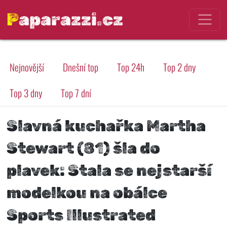
Paparazzi.cz
Nejnovější
Dnešní top
Top 24h
Top 2 dny
Top 3 dny
Top 7 dní
Slavná kuchařka Martha
Stewart (81) šla do
plavek: Stala se nejstarší
modelkou na obálce
Sports Illustrated