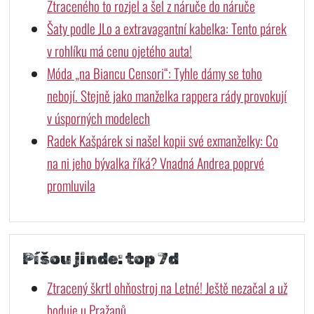
Ztraceného to rozjel a šel z náruče do náruče
Šaty podle JLo a extravagantní kabelka: Tento párek
v rohlíku má cenu ojetého auta!
Móda „na Biancu Censori“: Tyhle dámy se toho
nebojí. Stejně jako manželka rappera rády provokují
v úsporných modelech
Radek Kašpárek si našel kopii své exmanželky: Co
na ni jeho bývalka říká? Vnadná Andrea poprvé
promluvila
Píšou jinde: top 7d
Ztracený škrtl ohňostroj na Letné! Ještě nezačal a už
boduje u Pražanů