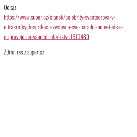
Odkaz:
https://www.super.cz/clanek/celebrity-svantnerova-v-
ultrakratkych-sortkach-vystavila-sve-paradni-nohy-ted-se-
pripravuje-na-vanocni-obzerstvi-1510489
Zdroj: rss z super.cz