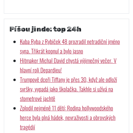
Píšou jinde: top 24h
Kuba Ryba z Rybiček 48 prozradil netradiční jméno
syna. Třikrát kopnul a bylo jasno
Hitmaker Michal David chystá výjimečný večer. V
hlavní roli Depardieu!
Trumpově dceři Tiffany je přes 30, když ale odloží
svršky, vypadá jako školačka. Takhle si užívá na
stometrové jachtě
Zplodil nejméně 11 dětí: Rodina hollywoodského
herce byla plná hádek, nevraživosti a obrovských
tragédií