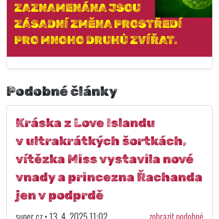
ZAZNAMENÁNA JSOU
ZÁSADNÍ ZMĚNA PROSTŘEDÍ
PRO MNOHO DRUHŮ ZVÍŘAT.
Podobné články
Kráska z Love Islandu
v ultrakrátkých šortkách,
vítězka Miss vystavila nové
vnady a princezna Řachanda
jen v podprdě
super.cz • 13. 4. 2025 11:02
zobrazit podobné