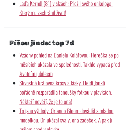
Laďa Kerndl (81) v slzách: Přežil svého onkologa!
Který mu zachránil život!
Píšou jinde: top 7d
Vzácný pohled na Danielu Kolářovou: Herečka se po
měsících ukázala ve společnosti. Takhle vypadá před
životním jubileem
Skvostná královna krásy a lásky. Heidi Janků
pořádně rozparádila fanoušky fotkou v plavkách.
Někteří nevěří, že je to ona!
To jsou výhledy! Orlando Bloom dováděl s mladou
modelkou. On ukázal svaly, ona zadeček. A pak jí
málem spadly plavky