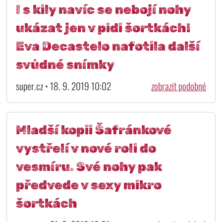
I s kily navíc se nebojí nohy
ukázat jen v pidi šortkách!
Eva Decastelo nafotila další
svůdné snímky
super.cz • 18. 9. 2019 10:02
zobrazit podobné
Mladší kopii Šafránkové
vystřelí v nové roli do
vesmíru. Své nohy pak
předvede v sexy mikro
šortkách