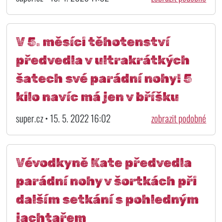
V 5. měsíci těhotenství
předvedla v ultrakrátkých
šatech své parádní nohy! 5
kilo navíc má jen v bříšku
super.cz • 15. 5. 2022 16:02
zobrazit podobné
Vévodkyně Kate předvedla
parádní nohy v šortkách při
dalším setkání s pohledným
jachtařem