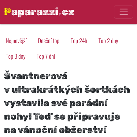
Paparazzi.cz
Nejnovější
Dnešní top
Top 24h
Top 2 dny
Top 3 dny
Top 7 dní
Švantnerová
v ultrakrátkých šortkách
vystavila své parádní
nohy! Teď se připravuje
na vánoční obžerství