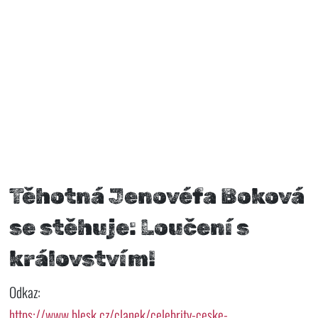
Těhotná Jenovéfa Boková
se stěhuje: Loučení s
královstvím!
Odkaz:
https://www.blesk.cz/clanek/celebrity-ceske-