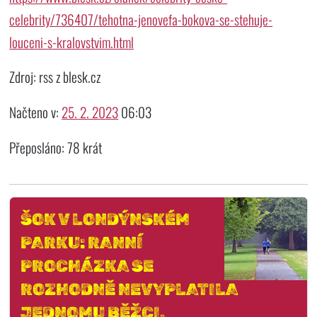
celebrity/736407/tehotna-jenovefa-bokova-se-stehuje-
louceni-s-kralovstvim.html
Zdroj: rss z blesk.cz
Načteno v:
25. 2. 2023
06:03
Přeposláno: 78 krát
ŠOK V LONDÝNSKÉM
PARKU: RANNÍ
PROCHÁZKA SE
ROZHODNĚ NEVYPLATILA
JEDNOMU BĚŽCI.