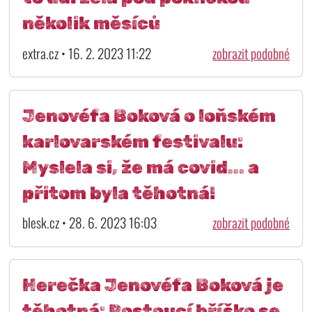
několik měsíců
extra.cz • 16. 2. 2023 11:22
zobrazit podobné
Jenovéfa Boková o loňském
karlovarském festivalu:
Myslela si, že má covid... a
přitom byla těhotná!
blesk.cz • 28. 6. 2023 16:03
zobrazit podobné
Herečka Jenovéfa Boková je
těhotná: Rostoucí bříško se