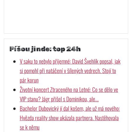
Píšou jinde: top 24h
V saku to nebylo příjemné: David Švehlík popsal, jak
si pomohl při natáčení v šílených vedrech. Stojí to
pár korun
Životní koncert Ztraceného na Letné: Co se dělo ve
VIP stanu? Jágr přišel s Dominikou, ale...
Bachelor Dubovický jí dal košem, ale už má nového:
Hvězda reality show ukázala partnera. Nastěhovala
se k němu