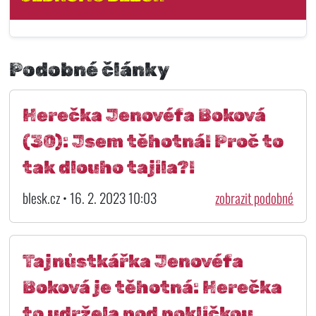
Podobné články
Herečka Jenovéfa Boková
(30): Jsem těhotná! Proč to
tak dlouho tajila?!
blesk.cz • 16. 2. 2023 10:03
zobrazit podobné
Tajnůstkářka Jenovéfa
Boková je těhotná: Herečka
to udržela pod pokličkou