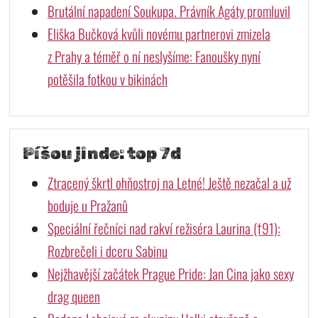
Brutální napadení Soukupa. Právník Agáty promluvil
Eliška Bučková kvůli novému partnerovi zmizela
z Prahy a téměř o ní neslyšíme: Fanoušky nyní
potěšila fotkou v bikinách
Píšou jinde: top 7d
Ztracený škrtl ohňostroj na Letné! Ještě nezačal a už
boduje u Pražanů
Speciální řečníci nad rakví režiséra Laurina (†91):
Rozbrečeli i dceru Sabinu
Nejžhavější začátek Prague Pride: Jan Cina jako sexy
drag queen