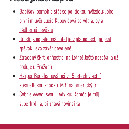
Babišovi pomohla stát se politickou hvězdou: Jeho
první mluvčí Lucie Kubovičová se vdala, byla
nádherná nevěsta
Unikli jsme, ale náš hotel je v plamenech, popsal
zpěvák Lexa závěr dovolené
Ztracený škrtl ohňostroj na Letné! Ještě nezačal a už
boduje u Pražanů
Harper Beckhamová má v 15 letech vlastní
kosmetickou značku. Míří na americký trh
Šebrle vyvedl svou Hedviku: Romča je můj
superhrdina, přiznává novinářka