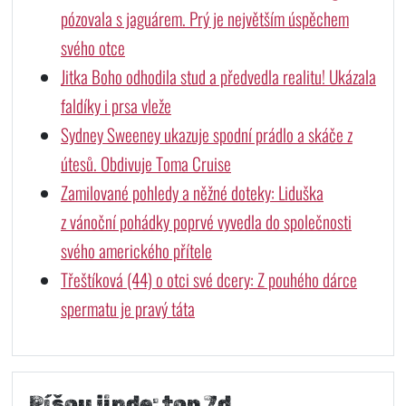
pózovala s jaguárem. Prý je největším úspěchem
svého otce
Jitka Boho odhodila stud a předvedla realitu! Ukázala
faldíky i prsa vleže
Sydney Sweeney ukazuje spodní prádlo a skáče z
útesů. Obdivuje Toma Cruise
Zamilované pohledy a něžné doteky: Liduška
z vánoční pohádky poprvé vyvedla do společnosti
svého amerického přítele
Třeštíková (44) o otci své dcery: Z pouhého dárce
spermatu je pravý táta
Píšou jinde: top 7d