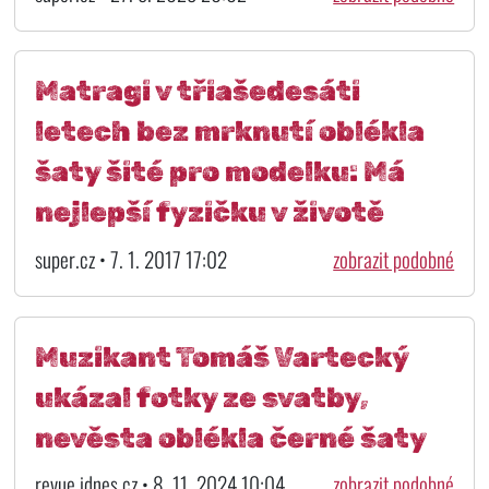
Matragi v třiašedesáti
letech bez mrknutí oblékla
šaty šité pro modelku: Má
nejlepší fyzičku v životě
super.cz • 7. 1. 2017 17:02
zobrazit podobné
Muzikant Tomáš Vartecký
ukázal fotky ze svatby,
nevěsta oblékla černé šaty
revue.idnes.cz • 8. 11. 2024 10:04
zobrazit podobné