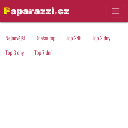
Paparazzi.cz
Nejnovější
Dnešní top
Top 24h
Top 2 dny
Top 3 dny
Top 7 dní