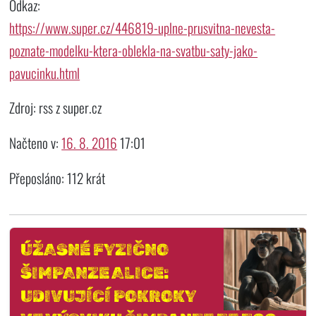
Odkaz:
https://www.super.cz/446819-uplne-prusvitna-nevesta-
poznate-modelku-ktera-oblekla-na-svatbu-saty-jako-
pavucinku.html
Zdroj: rss z super.cz
Načteno v:
16. 8. 2016
17:01
Přeposláno: 112 krát
ÚŽASNÉ FYZIČNO
ŠIMPANZE ALICE:
UDIVUJÍCÍ POKROKY