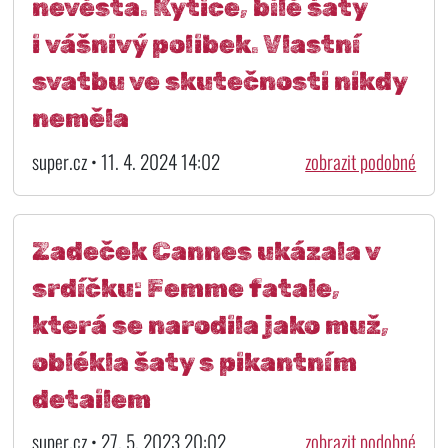
nevěsta. Kytice, bílé šaty
i vášnivý polibek. Vlastní
svatbu ve skutečnosti nikdy
neměla
super.cz • 11. 4. 2024 14:02
zobrazit podobné
Zadeček Cannes ukázala v
srdíčku: Femme fatale,
která se narodila jako muž,
oblékla šaty s pikantním
detailem
super.cz • 27. 5. 2023 20:02
zobrazit podobné