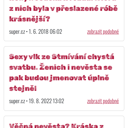
z nich byla v přeslazené róbě
krásnější?
super.cz • 1. 6. 2018 06:02
zobrazit podobné
Sexy vlk ze Stmívání chystá
svatbu. Ženich i nevěsta se
pak budou jmenovat úplně
stejně!
super.cz • 19. 8. 2022 13:02
zobrazit podobné
Věčná nevěsta? Kráska z