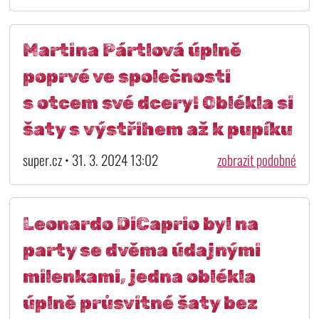
Martina Pártlová úplně
poprvé ve společnosti
s otcem své dcery! Oblékla si
šaty s výstřihem až k pupíku
super.cz • 31. 3. 2024 13:02
zobrazit podobné
Leonardo DiCaprio byl na
party se dvěma údajnými
milenkami, jedna oblékla
úplně průsvitné šaty bez