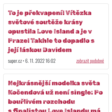
To je překvapení! Vítězka
světové soutěže krásy
opustila Love Island a je v
Praze! Takhle to dopadlo s
její láskou Davidem
super.cz • 6. 11. 2022 16:02
zobrazit podobné
Nejkrásnější modelka světa
Kočendová už není single: Po
bouřlivém rozchodu
s finalistou Love Islandu má