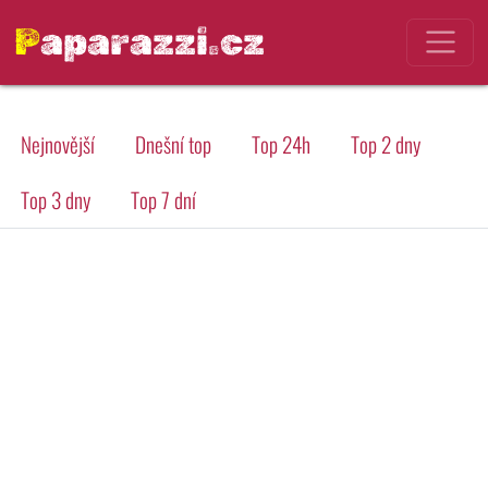
Paparazzi.cz
Nejnovější
Dnešní top
Top 24h
Top 2 dny
Top 3 dny
Top 7 dní