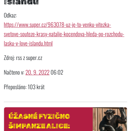
Islandu
Odkaz:
https://www.super.cz/963078-uz-je-to-venku-vitezka-
svetove-souteze-krasy-natalie-kocendova-hleda-po-rozchodu-
lasku-v-love-islandu.html
Zdroj: rss z super.cz
Načteno v:
20. 9. 2022
06:02
Přeposláno: 103 krát
ÚŽASNÉ FYZIČNO
ŠIMPANZE ALICE: