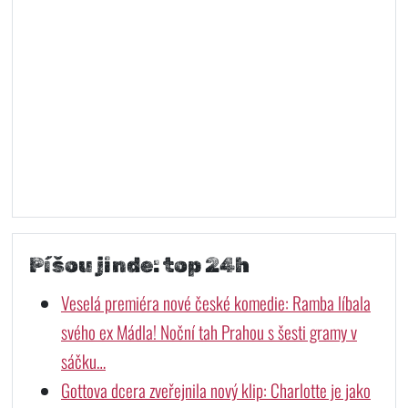
Píšou jinde: top 24h
Veselá premiéra nové české komedie: Ramba líbala
svého ex Mádla! Noční tah Prahou s šesti gramy v
sáčku…
Gottova dcera zveřejnila nový klip: Charlotte je jako