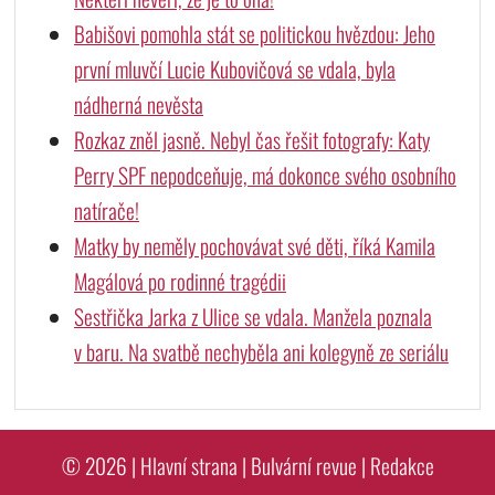
Babišovi pomohla stát se politickou hvězdou: Jeho
první mluvčí Lucie Kubovičová se vdala, byla
nádherná nevěsta
Rozkaz zněl jasně. Nebyl čas řešit fotografy: Katy
Perry SPF nepodceňuje, má dokonce svého osobního
natírače!
Matky by neměly pochovávat své děti, říká Kamila
Magálová po rodinné tragédii
Sestřička Jarka z Ulice se vdala. Manžela poznala
v baru. Na svatbě nechyběla ani kolegyně ze seriálu
© 2026 |
Hlavní strana
|
Bulvární revue
|
Redakce