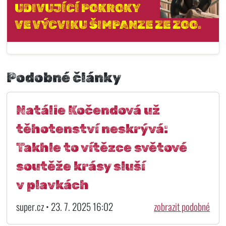
UDIVUJÍCÍ POKROKY
VE VÝCVIKU ŠIMPANZE ZE ZOO.
Podobné články
Natálie Kočendová už
těhotenství neskrývá:
Takhle to vítězce světové
soutěže krásy sluší
v plavkách
super.cz • 23. 7. 2025 16:02
zobrazit podobné