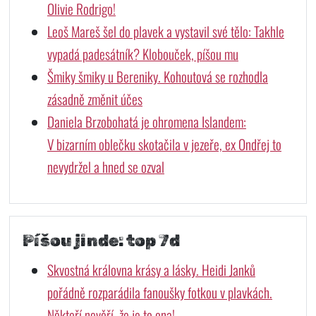
Olivie Rodrigo!
Leoš Mareš šel do plavek a vystavil své tělo: Takhle
vypadá padesátník? Klobouček, píšou mu
Šmiky šmiky u Bereniky. Kohoutová se rozhodla
zásadně změnit účes
Daniela Brzobohatá je ohromena Islandem:
V bizarním oblečku skotačila v jezeře, ex Ondřej to
nevydržel a hned se ozval
Píšou jinde: top 7d
Skvostná královna krásy a lásky. Heidi Janků
pořádně rozparádila fanoušky fotkou v plavkách.
Někteří nevěří, že je to ona!