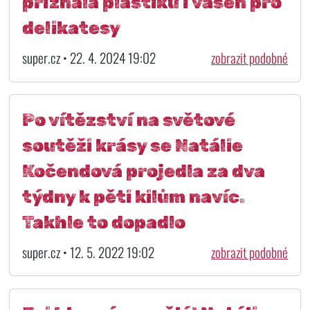
přiznala plastiku i vášeň pro
delikatesy
super.cz • 22. 4. 2024 19:02
zobrazit podobné
Po vítězství na světové
soutěži krásy se Natálie
Kočendová projedla za dva
týdny k pěti kilům navíc.
Takhle to dopadlo
super.cz • 12. 5. 2022 19:02
zobrazit podobné