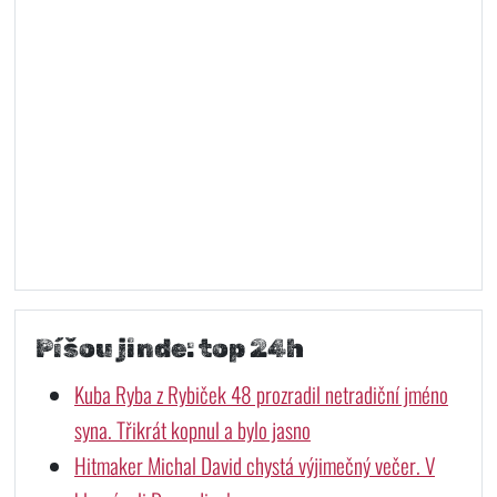
Píšou jinde: top 24h
Kuba Ryba z Rybiček 48 prozradil netradiční jméno
syna. Třikrát kopnul a bylo jasno
Hitmaker Michal David chystá výjimečný večer. V