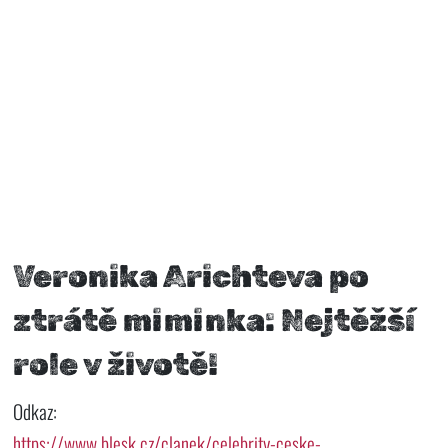
Veronika Arichteva po
ztrátě miminka: Nejtěžší
role v životě!
Odkaz:
https://www.blesk.cz/clanek/celebrity-ceske-