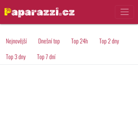
Paparazzi.cz
Nejnovější
Dnešní top
Top 24h
Top 2 dny
Top 3 dny
Top 7 dní