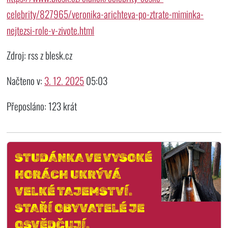
celebrity/827965/veronika-arichteva-po-ztrate-miminka-
nejtezsi-role-v-zivote.html
Zdroj: rss z blesk.cz
Načteno v:
3. 12. 2025
05:03
Přeposláno: 123 krát
STUDÁNKA VE VYSOKÉ
HORÁCH UKRÝVÁ
VELKÉ TAJEMSTVÍ.
STAŘÍ OBYVATELÉ JE
OSVĚDČUJÍ.