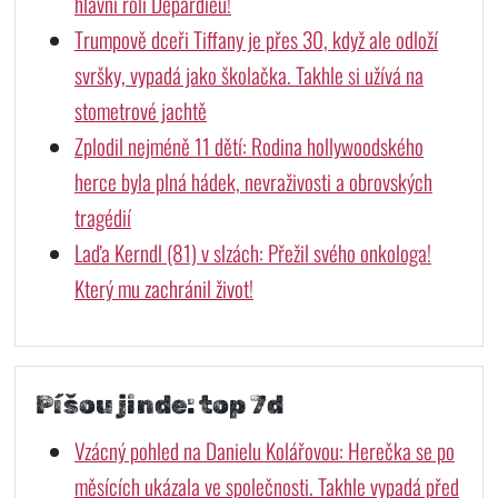
hlavní roli Depardieu!
Trumpově dceři Tiffany je přes 30, když ale odloží
svršky, vypadá jako školačka. Takhle si užívá na
stometrové jachtě
Zplodil nejméně 11 dětí: Rodina hollywoodského
herce byla plná hádek, nevraživosti a obrovských
tragédií
Laďa Kerndl (81) v slzách: Přežil svého onkologa!
Který mu zachránil život!
Píšou jinde: top 7d
Vzácný pohled na Danielu Kolářovou: Herečka se po
měsících ukázala ve společnosti. Takhle vypadá před