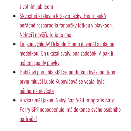
životním jubileem
Skvostná královna krásy a lásky. Heidi Janků
pořádně rozparádila fanoušky fotkou v plavkách.
Někteří nevěří, že je to ona!
To jsou výhledy! Orlando Bloom dováděl s mladou
modelkou. On ukázal svaly, ona zadeček. A pak jí
málem spadly plavky
Babišovi pomohla stát se politickou hvězdou: Jeho
první mluvčí Lucie Kubovičová se vdala, byla
nádherná nevěsta
Rozkaz zněl jasně. Nebyl čas řešit fotografy: Katy
Perry SPF nepodceňuje, má dokonce svého osobního
natírače!