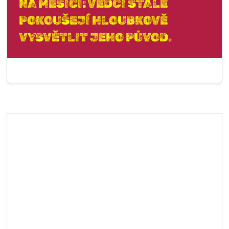
NA MĚSÍCI: VĚDCI STÁLE
POKOUŠEJÍ HLOUBKOVĚ
VYSVĚTLIT JEHO PŮVOD.