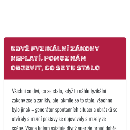
KDYŽ FYZIKÁLNÍ ZÁKONY
NEPLATÍ, POMOZ NÁM
OBJEVIT, CO SE TU STALO
Všichni se diví, co se stalo, když tu náhle fyzikální
zákony zcela zanikly, ale jakmile se to stalo, všechno
bylo jinak – generátor spontánních situací a obrázků se
otvíraly a mizící postavy se objevovaly a mizely ze
scény. Všude kolem existuje divný energie proud dobře