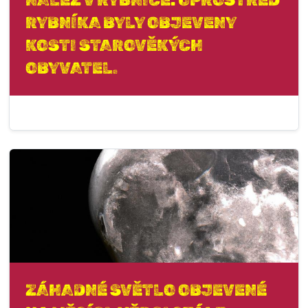
NÁLEZ V RYBNÍCE: UPROSTŘED
RYBNÍKA BYLY OBJEVENY
KOSTI STAROVĚKÝCH
OBYVATEL.
ZÁHADNÉ SVĚTLO OBJEVENÉ