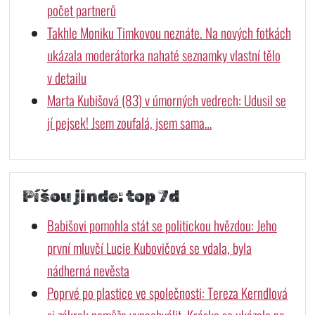
počet partnerů
Takhle Moniku Timkovou neznáte. Na nových fotkách
ukázala moderátorka nahaté seznamky vlastní tělo
v detailu
Marta Kubišová (83) v úmorných vedrech: Udusil se
jí pejsek! Jsem zoufalá, jsem sama…
Píšou jinde: top 7d
Babišovi pomohla stát se politickou hvězdou: Jeho
první mluvčí Lucie Kubovičová se vdala, byla
nádherná nevěsta
Poprvé po plastice ve společnosti: Tereza Kerndlová