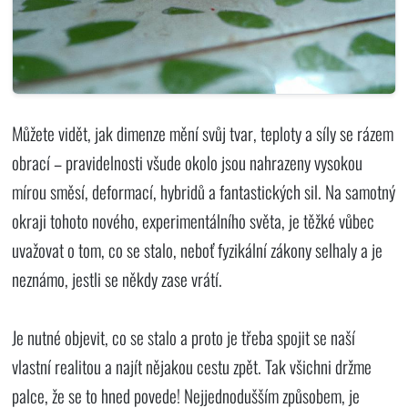
Můžete vidět, jak dimenze mění svůj tvar, teploty a síly se rázem
obrací – pravidelnosti všude okolo jsou nahrazeny vysokou
mírou směsí, deformací, hybridů a fantastických sil. Na samotný
okraji tohoto nového, experimentálního světa, je těžké vůbec
uvažovat o tom, co se stalo, neboť fyzikální zákony selhaly a je
neznámo, jestli se někdy zase vrátí.
Je nutné objevit, co se stalo a proto je třeba spojit se naší
vlastní realitou a najít nějakou cestu zpět. Tak všichni držme
palce, že se to hned povede! Nejjednodušším způsobem, je