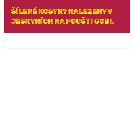
ŠÍLENÉ KOSTRY NALEZENY V
JESKYNÍCH NA POUŠTI GOBI.