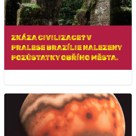
ZKÁZA CIVILIZACE? V
PRALESE BRAZÍLIE NALEZENY
POZŮSTATKY OBŘÍHO MĚSTA.