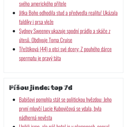
svého amerického přítele
Jitka Boho odhodila stud a předvedla realitu! Ukázala
faldíky i prsa vleže
Sydney Sweeney ukazuje spodní prádlo a skáče z
útesů. Obdivuje Toma Cruise
Třeštíková (44) o otci své dcery: Z pouhého dárce
spermatu je pravý táta
Píšou jinde: top 7d
Babišovi pomohla stát se politickou hvězdou: Jeho
první mluvčí Lucie Kubovičová se vdala, byla
nádherná nevěsta
Unikli jsme, ale náš hotel je v plamenech, popsal