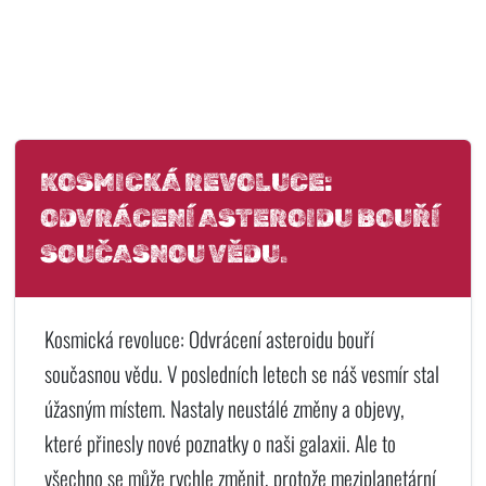
KOSMICKÁ REVOLUCE:
ODVRÁCENÍ ASTEROIDU BOUŘÍ
SOUČASNOU VĚDU.
Kosmická revoluce: Odvrácení asteroidu bouří
současnou vědu. V posledních letech se náš vesmír stal
úžasným místem. Nastaly neustálé změny a objevy,
které přinesly nové poznatky o naši galaxii. Ale to
všechno se může rychle změnit, protože meziplanetární