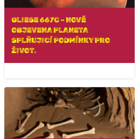
GLIESE 667C – NOVĚ
OBJEVENA PLANETA
SPLŇUJICÍ PODMÍNKY PRO
ŽIVOT.