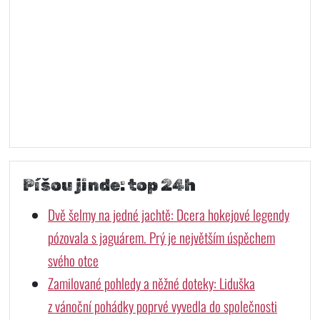
Píšou jinde: top 24h
Dvě šelmy na jedné jachtě: Dcera hokejové legendy
pózovala s jaguárem. Prý je největším úspěchem
svého otce
Zamilované pohledy a něžné doteky: Liduška
z vánoční pohádky poprvé vyvedla do společnosti