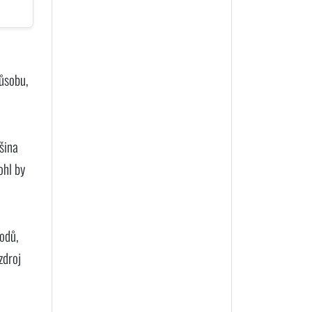
působu,
šina
ohl by
vodů,
zdroj