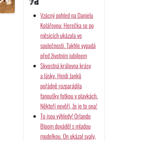
7d
Vzácný pohled na Danielu
Kolářovou: Herečka se po
měsících ukázala ve
společnosti. Takhle vypadá
před životním jubileem
Skvostná královna krásy
a lásky. Heidi Janků
pořádně rozparádila
fanoušky fotkou v plavkách.
Někteří nevěří, že je to ona!
To jsou výhledy! Orlando
Bloom dováděl s mladou
modelkou. On ukázal svaly,