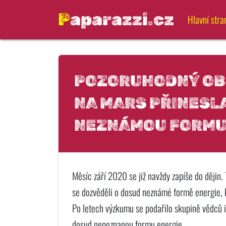
Paparazzi.cz
Hlavní stra
POZORUHODNÝ OBJ
NA MARS PŘINESL
NEZNÁMOU FORMU 
Měsíc září 2020 se již navždy zapíše do dějin. 
se dozvěděli o dosud neznámé formě energie, 
Po letech výzkumu se podařilo skupině vědců iz
dosud nepoznanou formu energie.