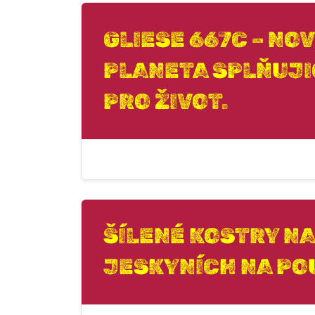
GLIESE 667C – NO
PLANETA SPLŇUJI
PRO ŽIVOT.
ŠÍLENÉ KOSTRY N
JESKYNÍCH NA POU