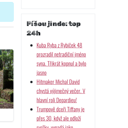
Píšou jinde: top
24h
Kuba Ryba z Rybiček 48
prozradil netradiční jméno
syna. Třikrát kopnul a bylo
jasno
Hitmaker Michal David
chystá výjimečný večer. V
hlavní roli Depardieu!
Trumpově dceři Tiffany je
přes 30, když ale odloží
svršky, vypadá jako