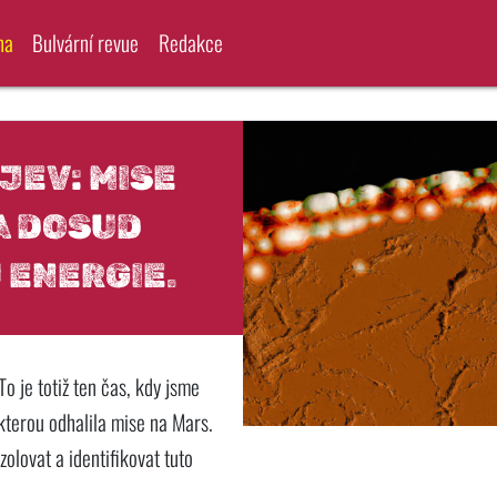
na
Bulvární revue
Redakce
EV: MISE
A DOSUD
ENERGIE.
To je totiž ten čas, kdy jsme
kterou odhalila mise na Mars.
olovat a identifikovat tuto