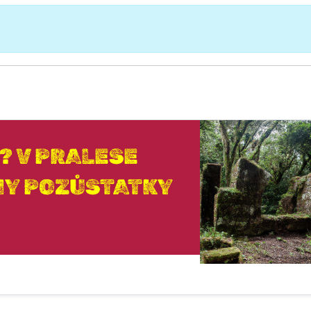
? V PRALESE
NY POZŮSTATKY