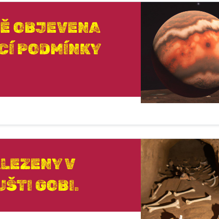
VĚ OBJEVENA
CÍ PODMÍNKY
ALEZENY V
ŠTI GOBI.