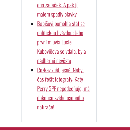
ona zadeček. A pak jí
málem spadly plavky
Babišovi pomohla stát se
politickou hvězdou: Jeho
první mluvčí Lucie
Kubovičová se vdala, byla
nádherná nevěsta
Rozkaz zněl jasně. Nebyl
čas řešit fotografy: Katy
Perry SPF nepodceňuje, má
dokonce svého osobního
natírače!