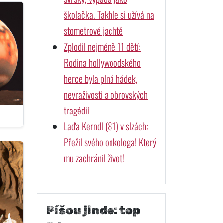
školačka. Takhle si užívá na
stometrové jachtě
Zplodil nejméně 11 dětí:
Rodina hollywoodského
herce byla plná hádek,
nevraživosti a obrovských
tragédií
Laďa Kerndl (81) v slzách:
Přežil svého onkologa! Který
mu zachránil život!
Píšou jinde: top