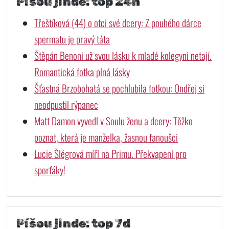
Píšou jinde: top 24h
Třeštíková (44) o otci své dcery: Z pouhého dárce
spermatu je pravý táta
Štěpán Benoni už svou lásku k mladé kolegyni netají.
Romantická fotka plná lásky
Šťastná Brzobohatá se pochlubila fotkou: Ondřej si
neodpustil rýpanec
Matt Damon vyvedl v Soulu ženu a dcery: Těžko
poznat, která je manželka, žasnou fanoušci
Lucie Šlégrová míří na Primu. Překvapení pro
sporťáky!
Píšou jinde: top 7d