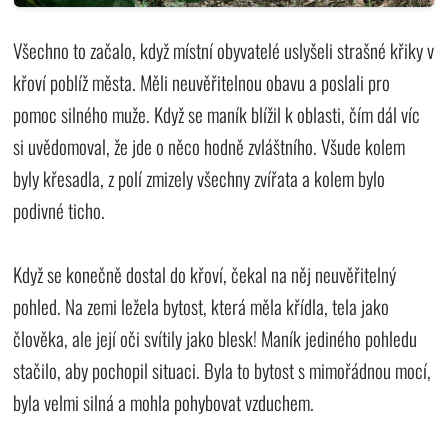
Všechno to začalo, když místní obyvatelé uslyšeli strašné křiky v
křoví poblíž města. Měli neuvěřitelnou obavu a poslali pro
pomoc silného muže. Když se maník blížil k oblasti, čím dál víc
si uvědomoval, že jde o něco hodně zvláštního. Všude kolem
byly křesadla, z polí zmizely všechny zvířata a kolem bylo
podivné ticho.
Když se konečně dostal do křoví, čekal na něj neuvěřitelný
pohled. Na zemi ležela bytost, která měla křídla, tela jako
člověka, ale její oči svítily jako blesk! Maník jediného pohledu
stačilo, aby pochopil situaci. Byla to bytost s mimořádnou mocí,
byla velmi silná a mohla pohybovat vzduchem.