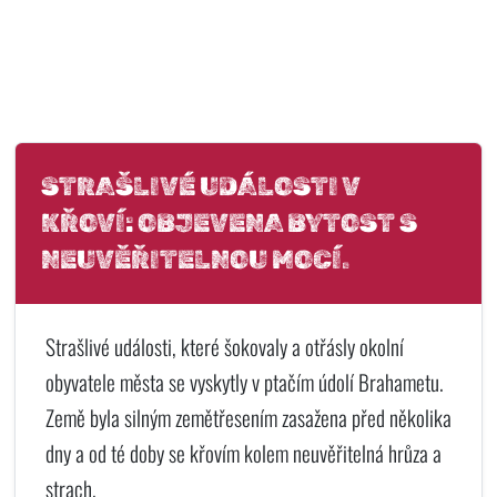
STRAŠLIVÉ UDÁLOSTI V
KŘOVÍ: OBJEVENA BYTOST S
NEUVĚŘITELNOU MOCÍ.
Strašlivé události, které šokovaly a otřásly okolní
obyvatele města se vyskytly v ptačím údolí Brahametu.
Země byla silným zemětřesením zasažena před několika
dny a od té doby se křovím kolem neuvěřitelná hrůza a
strach.