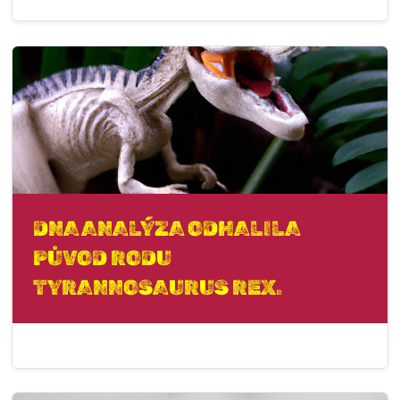
DNA ANALÝZA ODHALILA
PŮVOD RODU
TYRANNOSAURUS REX.