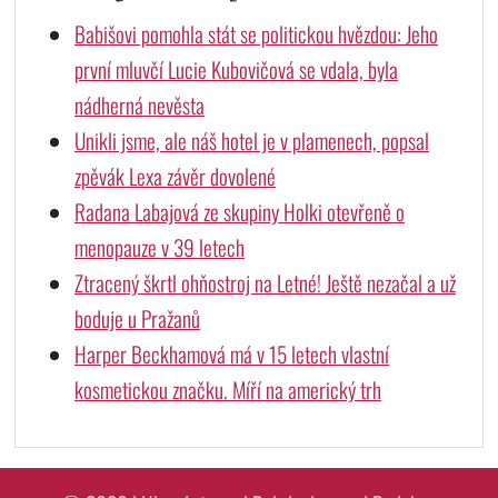
Babišovi pomohla stát se politickou hvězdou: Jeho
první mluvčí Lucie Kubovičová se vdala, byla
nádherná nevěsta
Unikli jsme, ale náš hotel je v plamenech, popsal
zpěvák Lexa závěr dovolené
Radana Labajová ze skupiny Holki otevřeně o
menopauze v 39 letech
Ztracený škrtl ohňostroj na Letné! Ještě nezačal a už
boduje u Pražanů
Harper Beckhamová má v 15 letech vlastní
kosmetickou značku. Míří na americký trh