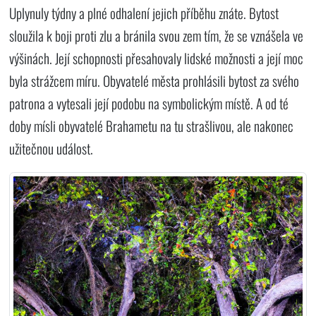
Uplynuly týdny a plné odhalení jejich příběhu znáte. Bytost
sloužila k boji proti zlu a bránila svou zem tím, že se vznášela ve
výšinách. Její schopnosti přesahovaly lidské možnosti a její moc
byla strážcem míru. Obyvatelé města prohlásili bytost za svého
patrona a vytesali její podobu na symbolickým místě. A od té
doby mísli obyvatelé Brahametu na tu strašlivou, ale nakonec
užitečnou událost.