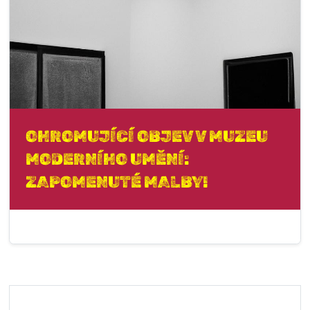
OHROMUJÍCÍ OBJEV V MUZEU
MODERNÍHO UMĚNÍ:
ZAPOMENUTÉ MALBY!