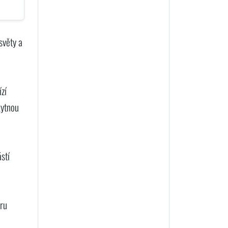
světy a
zí
kytnou
stí
hru