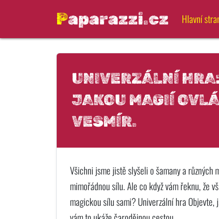
Paparazzi.cz
Hlavní stra
UNIVERZÁLNÍ HRA
JAKOU MAGIÍ OVL
VESMÍR.
Všichni jsme jistě slyšeli o šamany a různých m
mimořádnou sílu. Ale co když vám řeknu, že vš
magickou sílu sami? Univerzální hra Objevte, 
vám to ukáže čarodějnou cestou.