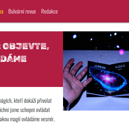
na
Bulvární revue
Redakce
: OBJEVTE,
ÁDÁME
ágích, kteří dokáží přivolat
ichni jsme schopni ovládat
jakou magií ovládáme vesmír,