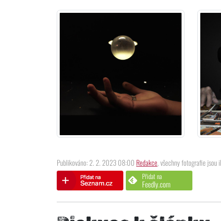
Publikováno: 2. 2. 2023 08:00
Redakce
, všechny fotografie jsou i
Přidat na
Feedly.com