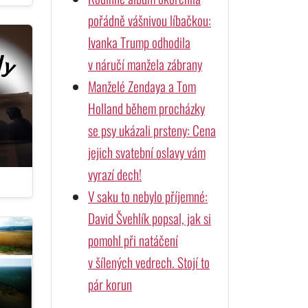
pořádně vášnivou líbačkou:
Ivanka Trump odhodila
v náručí manžela zábrany
Manželé Zendaya a Tom
Holland během procházky
se psy ukázali prsteny: Cena
jejich svatební oslavy vám
vyrazí dech!
V saku to nebylo příjemné:
David Švehlík popsal, jak si
pomohl při natáčení
v šílených vedrech. Stojí to
pár korun