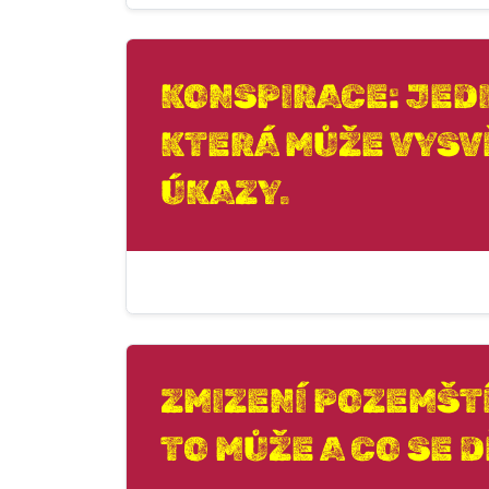
KONSPIRACE: JED
KTERÁ MŮŽE VYSV
ÚKAZY.
ZMIZENÍ POZEMŠTÍ
TO MŮŽE A CO SE 