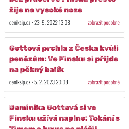
žije na vysoké noze
deniksip.cz • 23. 9. 2022 13:08
zobrazit podobné
Gottová prchla z Česka kvůli
penězům: Ve Finsku si přijde
na pěkný balík
deniksip.cz • 5. 2. 2023 20:08
zobrazit podobné
Dominika Gottová si ve
Finsku užívá naplno: Tokání s
Timem a luxus na pláži!