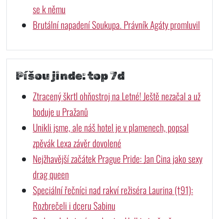
se k němu
Brutální napadení Soukupa. Právník Agáty promluvil
Píšou jinde: top 7d
Ztracený škrtl ohňostroj na Letné! Ještě nezačal a už
boduje u Pražanů
Unikli jsme, ale náš hotel je v plamenech, popsal
zpěvák Lexa závěr dovolené
Nejžhavější začátek Prague Pride: Jan Cina jako sexy
drag queen
Speciální řečníci nad rakví režiséra Laurina (†91):
Rozbrečeli i dceru Sabinu