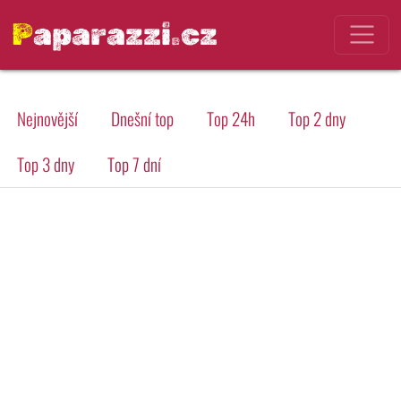
Paparazzi.cz
Nejnovější
Dnešní top
Top 24h
Top 2 dny
Top 3 dny
Top 7 dní