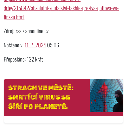
drby/215842/absolutni-zoufalstvi-takhle-preziva-gottova-ve-
finsku.html
Zdroj: rss z ahaonline.cz
Načteno v:
11. 7. 2024
05:06
Přeposláno: 122 krát
STRACH VE MĚSTĚ:
SMRTÍCÍ VIRUS SE
ŠÍŘÍ PO PLANETĚ.