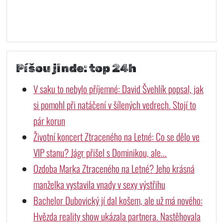
Píšou jinde: top 24h
V saku to nebylo příjemné: David Švehlík popsal, jak
si pomohl při natáčení v šílených vedrech. Stojí to
pár korun
Životní koncert Ztraceného na Letné: Co se dělo ve
VIP stanu? Jágr přišel s Dominikou, ale...
Ozdoba Marka Ztraceného na Letné? Jeho krásná
manželka vystavila vnady v sexy výstřihu
Bachelor Dubovický jí dal košem, ale už má nového:
Hvězda reality show ukázala partnera. Nastěhovala