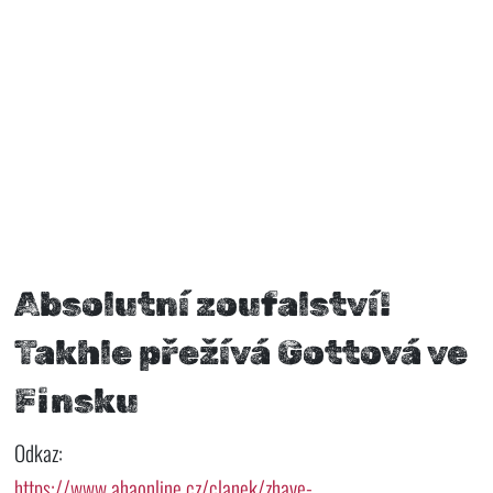
Absolutní zoufalství!
Takhle přežívá Gottová ve
Finsku
Odkaz:
https://www.ahaonline.cz/clanek/zhave-