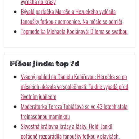
vyrostla do krásy
Bývalá parťačka Mareše a Hezuckého vyděsila
fanoušky fotkou z nemocnice. Na měsíc se odmlčí
Topmodelka Michaela Kociánová: Dilema se svatbou
Píšou jinde: top 7d
Vzácný pohled na Danielu Kolářovou: Herečka se po
měsících ukázala ve společnosti. Takhle vypadá před
životním jubileem
Moderátorka Tereza Tobiášová se ve 43 letech stala
trojnásobnou maminkou
Skvostná královna krásy a lásky. Heidi Janků
pořádně rozparádila fanoušky fotkou v plavkách.