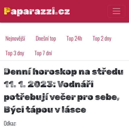
Paparazzi.cz
Nejnovější
Dnešní top
Top 24h
Top 2 dny
Top 3 dny
Top 7 dní
Denní horoskop na středu
11. 1. 2023: Vodnáři
potřebují večer pro sebe,
Býci tápou v lásce
Odkaz: