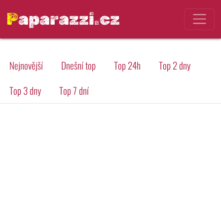
Paparazzi.cz
Nejnovější
Dnešní top
Top 24h
Top 2 dny
Top 3 dny
Top 7 dní