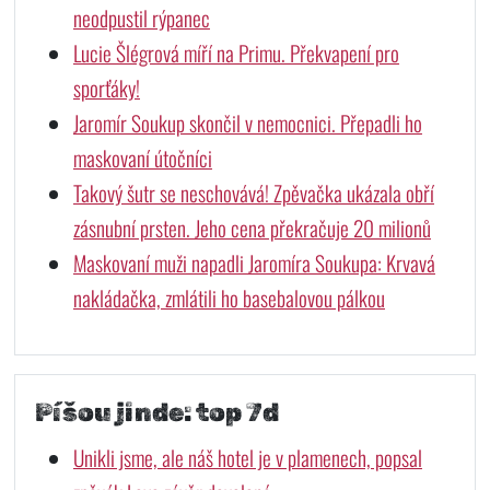
neodpustil rýpanec
Lucie Šlégrová míří na Primu. Překvapení pro
sporťáky!
Jaromír Soukup skončil v nemocnici. Přepadli ho
maskovaní útočníci
Takový šutr se neschovává! Zpěvačka ukázala obří
zásnubní prsten. Jeho cena překračuje 20 milionů
Maskovaní muži napadli Jaromíra Soukupa: Krvavá
nakládačka, zmlátili ho basebalovou pálkou
Píšou jinde: top 7d
Unikli jsme, ale náš hotel je v plamenech, popsal