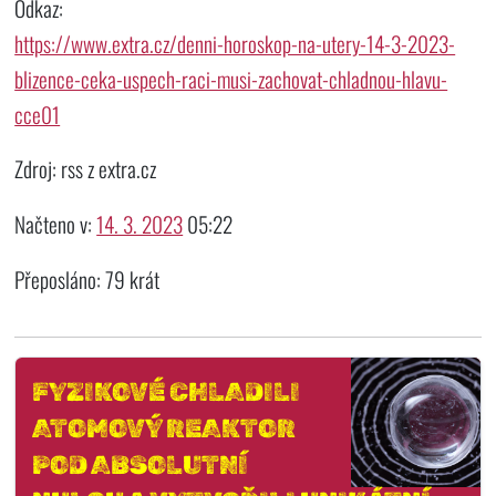
Odkaz:
https://www.extra.cz/denni-horoskop-na-utery-14-3-2023-
blizence-ceka-uspech-raci-musi-zachovat-chladnou-hlavu-
cce01
Zdroj: rss z extra.cz
Načteno v:
14. 3. 2023
05:22
Přeposláno: 79 krát
FYZIKOVÉ CHLADILI
ATOMOVÝ REAKTOR
POD ABSOLUTNÍ