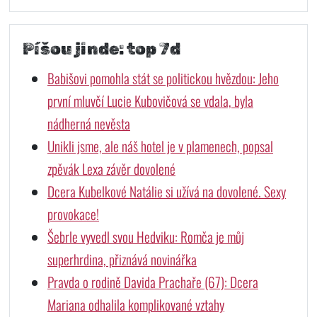
Píšou jinde: top 7d
Babišovi pomohla stát se politickou hvězdou: Jeho
první mluvčí Lucie Kubovičová se vdala, byla
nádherná nevěsta
Unikli jsme, ale náš hotel je v plamenech, popsal
zpěvák Lexa závěr dovolené
Dcera Kubelkové Natálie si užívá na dovolené. Sexy
provokace!
Šebrle vyvedl svou Hedviku: Romča je můj
superhrdina, přiznává novinářka
Pravda o rodině Davida Prachaře (67): Dcera
Mariana odhalila komplikované vztahy