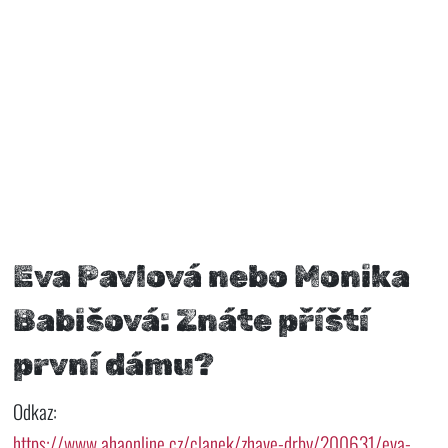
Eva Pavlová nebo Monika
Babišová: Znáte příští
první dámu?
Odkaz:
https://www.ahaonline.cz/clanek/zhave-drby/200631/eva-