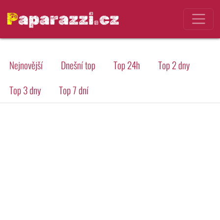
Paparazzi.cz
Nejnovější
Dnešní top
Top 24h
Top 2 dny
Top 3 dny
Top 7 dní