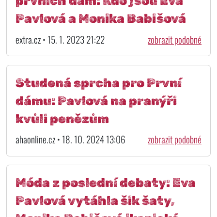
prvních dam: Kdo jsou Eva
Pavlová a Monika Babišová
extra.cz • 15. 1. 2023 21:22
zobrazit podobné
Studená sprcha pro První
dámu: Pavlová na pranýři
kvůli penězům
ahaonline.cz • 18. 10. 2024 13:06
zobrazit podobné
Móda z poslední debaty: Eva
Pavlová vytáhla šik šaty,