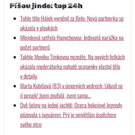
Píšou jinde: top 24h
Tohle tělo Hájek vyměnil za Belo: Nová partnerka se
ukázala v plavkách
Mlejnková setřela Hanychovou: Jedovatá narážka na
počet partnerů
Takhle Moniku Timkovou neznáte. Na nových fotkách
ukázala moderátorka nahaté seznamky vlastní tělo
v detailu
Marta Kubišová (83) v úmorných vedrech: Udusil se
jí pejsek! Jsem zoufalá, jsem sama…
Dvě šelmy na jedné jachtě: Dcera hokejové legendy
pózovala s jaguárem. Prý je největším úspěchem
svého otce