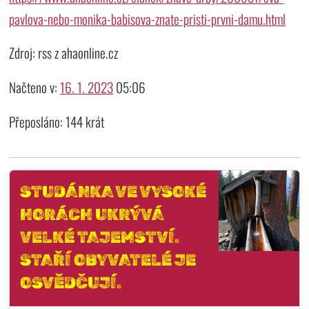
pavlova-nebo-monika-babisova-znate-pristi-prvni-damu.html
Zdroj: rss z ahaonline.cz
Načteno v:
16. 1. 2023
05:06
Přeposláno: 144 krát
STUDÁNKA VE VYSOKÉ
HORÁCH UKRÝVÁ
VELKÉ TAJEMSTVÍ.
STAŘÍ OBYVATELÉ JE
OSVĚDČUJÍ.