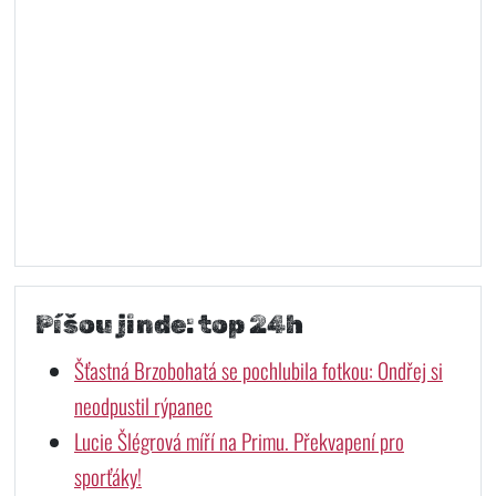
Píšou jinde: top 24h
Šťastná Brzobohatá se pochlubila fotkou: Ondřej si
neodpustil rýpanec
Lucie Šlégrová míří na Primu. Překvapení pro
sporťáky!