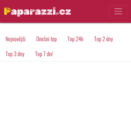
Paparazzi.cz
Nejnovější
Dnešní top
Top 24h
Top 2 dny
Top 3 dny
Top 7 dní