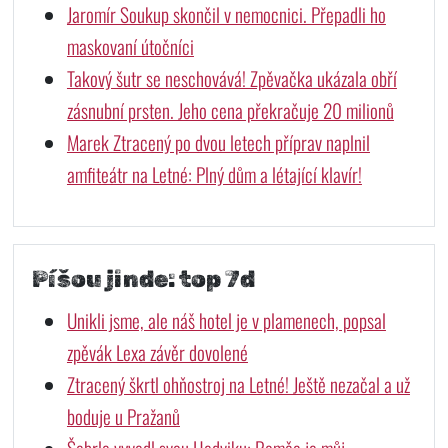
Jaromír Soukup skončil v nemocnici. Přepadli ho
maskovaní útočníci
Takový šutr se neschovává! Zpěvačka ukázala obří
zásnubní prsten. Jeho cena překračuje 20 milionů
Marek Ztracený po dvou letech příprav naplnil
amfiteátr na Letné: Plný dům a létající klavír!
Píšou jinde: top 7d
Unikli jsme, ale náš hotel je v plamenech, popsal
zpěvák Lexa závěr dovolené
Ztracený škrtl ohňostroj na Letné! Ještě nezačal a už
boduje u Pražanů