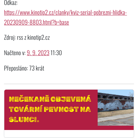
Odkaz:
https://www.kinotip2.cz/clanky/kviz-serial-pobrezni-hlidka-
20230909-8803.html?b=base
Zdroj: rss z kinotip2.cz
Načteno v:
9. 9. 2023
11:30
Přeposláno: 73 krát
NEČEKANĚ OBJEVENÁ
TOVÁRNÍ PEVNOST NA
SLUNCI.