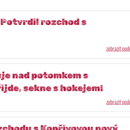
 Potvrdil rozchod s
zobrazit po
uje nad potomkem s
řijde, sekne s hokejem!
zobrazit po
zchodu s Kopřivovou nový