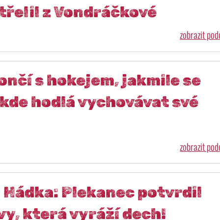
třelil z Vondráčkové
zobrazit po
končí s hokejem, jakmile se
 kde hodlá vychovávat své
zobrazit po
 Hádka: Plekanec potvrdil
vy, která vyráží dech!