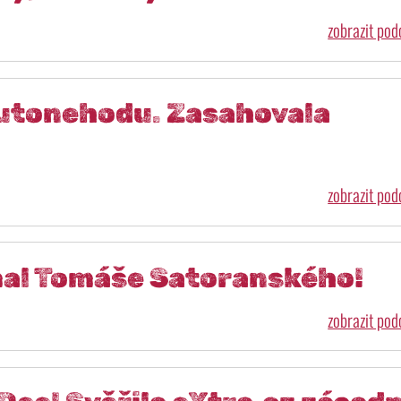
zobrazit po
autonehodu. Zasahovala
zobrazit po
mal Tomáše Satoranského!
zobrazit po