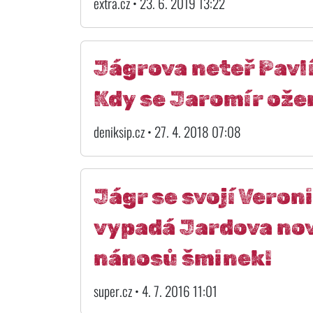
extra.cz • 23. 6. 2019 13:22
Jágrova neteř Pav
Kdy se Jaromír ože
deniksip.cz • 27. 4. 2018 07:08
Jágr se svojí Veron
vypadá Jardova nov
nánosů šminek!
super.cz • 4. 7. 2016 11:01