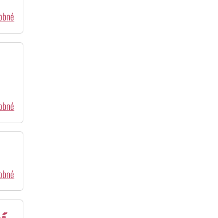
dobné
dobné
dobné