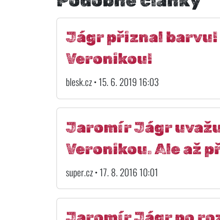
Podobné články
Jágr přiznal barvu!
Veronikou!
blesk.cz • 15. 6. 2019 16:03
Jaromír Jágr uvaž
Veronikou. Ale až p
super.cz • 17. 8. 2016 10:01
Jaromír Jágr po ro