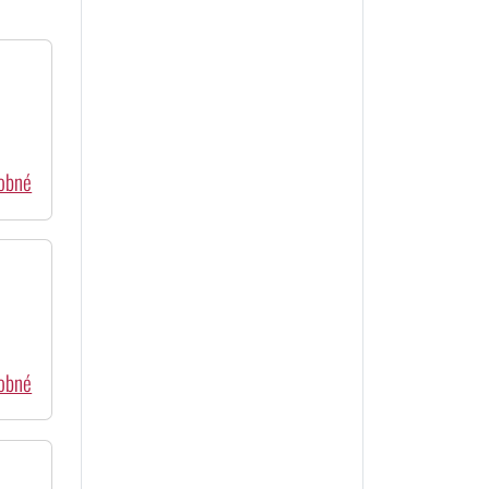
dobné
dobné