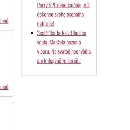
Perry SPF nepodceňuje, má
dokonce svého osobního
dobné
natírače!
Sestřička Jarka z Ulice se
vdala. Manžela poznala
v baru. Na svatbě nechyběla
ani kolegyně ze seriálu
dobné