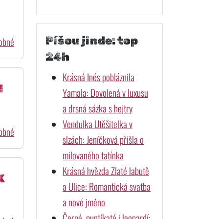
Píšou jinde: top
dobné
24h
Krásná Inés pobláznila
u
Yamala: Dovolená v luxusu
a drsná sázka s hejtry
Vendulka Utěšitelka v
dobné
slzách: Jeníčková přišla o
milovaného tatínka
Krásná hvězda Zlaté labutě
k
a Ulice: Romantická svatba
a nové jméno
Černé, puntíkaté i leopardí: