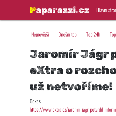
Paparazzi.cz
Hlavní stra
Nejnovější
Dnešní top
Top 24h
Top
Jaromír Jágr 
eXtra o rozcho
už netvoříme!
Odkaz:
https://www.extra.cz/jaromir-jagr-potvrdil-info