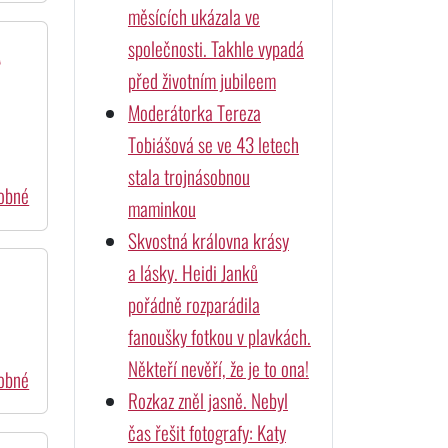
měsících ukázala ve
společnosti. Takhle vypadá
é
před životním jubileem
Moderátorka Tereza
Tobiášová se ve 43 letech
stala trojnásobnou
dobné
maminkou
Skvostná královna krásy
a lásky. Heidi Janků
pořádně rozparádila
fanoušky fotkou v plavkách.
Někteří nevěří, že je to ona!
dobné
Rozkaz zněl jasně. Nebyl
čas řešit fotografy: Katy