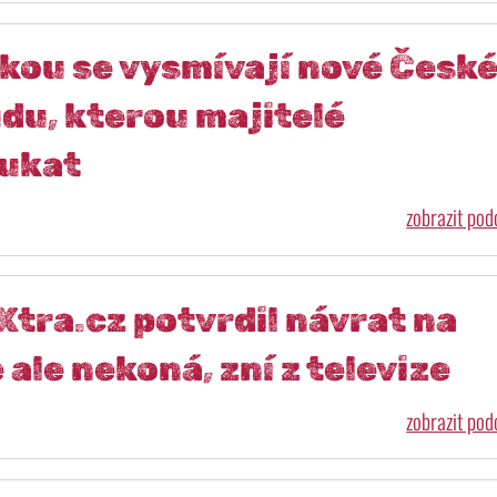
ikou se vysmívají nové Česk
udu, kterou majitelé
oukat
zobrazit po
tra.cz potvrdil návrat na
 ale nekoná, zní z televize
zobrazit po