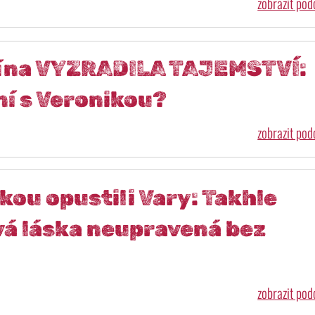
zobrazit po
lína VYZRADILA TAJEMSTVÍ:
ní s Veronikou?
zobrazit po
ikou opustili Vary: Takhle
á láska neupravená bez
zobrazit po