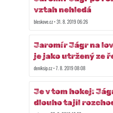
vztah nehledá
bleskove.cz • 31. 8. 2019 06:26
Jaromír Jágr na lo
je jako utržený ze ř
deniksip.cz • 7. 8. 2019 08:08
Je v tom hokej: Jág
dlouho tajil rozcho