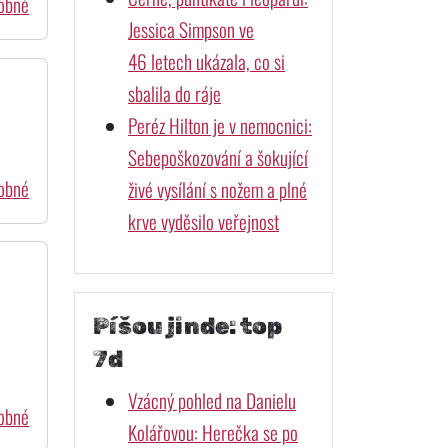
dobné
Jessica Simpson ve
46 letech ukázala, co si
sbalila do ráje
Peréz Hilton je v nemocnici:
Sebepoškozování a šokující
dobné
živé vysílání s nožem a plné
krve vyděsilo veřejnost
Píšou jinde: top
7d
Vzácný pohled na Danielu
dobné
Kolářovou: Herečka se po