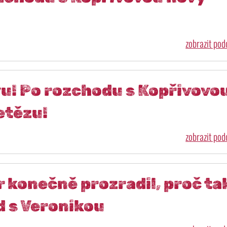
zobrazit po
vu! Po rozchodu s Kopřivovo
etězu!
zobrazit po
r konečně prozradil, proč ta
d s Veronikou