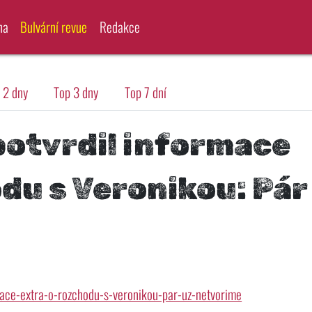
na
Bulvární revue
Redakce
 2 dny
Top 3 dny
Top 7 dní
potvrdil informace
du s Veronikou: Pár
rmace-extra-o-rozchodu-s-veronikou-par-uz-netvorime