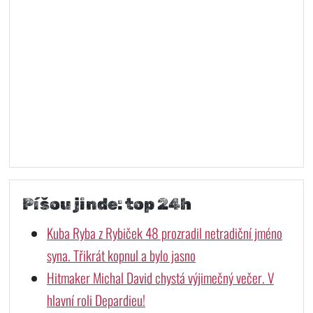
Píšou jinde: top 24h
Kuba Ryba z Rybiček 48 prozradil netradiční jméno
syna. Třikrát kopnul a bylo jasno
Hitmaker Michal David chystá výjimečný večer. V
hlavní roli Depardieu!