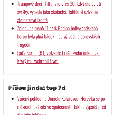
Trumpově dceři Tiffany je přes 30, když ale odloží
svršky, vypadá jako školačka. Takhle si užívá na
stometrové jachtě
Zplodil nejméně 11 dětí: Rodina hollywoodského
herce byla plná hádek, nevraživosti a obrovských
tragédií
Laďa Kerndl (81) v slzách: Přežil svého onkologa!
Který mu zachránil život!
Píšou jinde: top 7d
Vzácný pohled na Danielu Kolářovou: Herečka se po
měsících ukázala ve společnosti. Takhle vypadá před
životním jubileem