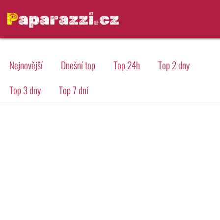
Paparazzi.cz
Nejnovější
Dnešní top
Top 24h
Top 2 dny
Top 3 dny
Top 7 dní