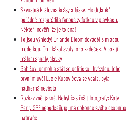
Skvostná královna krásy a lásky. Heidi Janků
pořádně rozparádila fanoušky fotkou v plavkách.
Někteří nevěří, že je to ona!
To jsou výhledy! Orlando Bloom dováděl s mladou
modelkou. On ukázal svaly, ona zadeček. A pak jí
málem spadly plavky
Babišovi pomohla stát se politickou hvězdou: Jeho
první mluvčí Lucie Kubovičová se vdala, byla
nádherná nevěsta
Rozkaz zněl jasně. Nebyl čas řešit fotografy: Katy
Perry SPF nepodceňuje, má dokonce svého osobního
natírače!