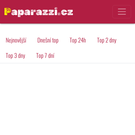
Paparazzi.cz
Nejnovější
Dnešní top
Top 24h
Top 2 dny
Top 3 dny
Top 7 dní