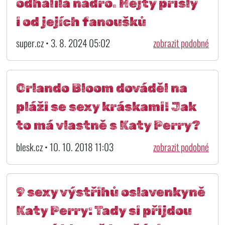
odhalila ňadro. Hejty přišly
i od jejích fanoušků
super.cz • 3. 8. 2024 05:02
zobrazit podobné
Orlando Bloom dováděl na
pláži se sexy kráskami! Jak
to má vlastně s Katy Perry?
blesk.cz • 10. 10. 2018 11:03
zobrazit podobné
9 sexy výstřihů oslavenkyně
Katy Perry: Tady si přijdou