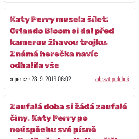
Katy Perry musela šílet:
Orlando Bloom si dal před
kamerou žhavou trojku.
Známá herečka navíc
odhalila vše
super.cz • 28. 9. 2016 06:02
zobrazit podobné
Zoufalá doba si žádá zoufalé
činy. Katy Perry po
neúspěchu své písně