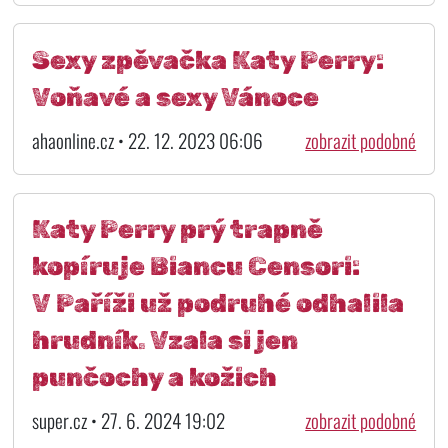
Sexy zpěvačka Katy Perry:
Voňavé a sexy Vánoce
ahaonline.cz • 22. 12. 2023 06:06
zobrazit podobné
Katy Perry prý trapně
kopíruje Biancu Censori:
V Paříži už podruhé odhalila
hrudník. Vzala si jen
punčochy a kožich
super.cz • 27. 6. 2024 19:02
zobrazit podobné