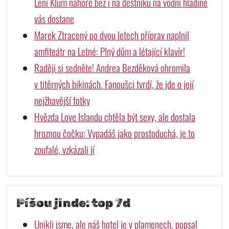
Leni Klum nahoře bez i na deštníku na vodní hladině
vás dostane
Marek Ztracený po dvou letech příprav naplnil
amfiteátr na Letné: Plný dům a létající klavír!
Raději si sedněte! Andrea Bezděková ohromila
v titěrných bikinách. Fanoušci tvrdí, že jde o její
nejžhavější fotky
Hvězda Love Islandu chtěla být sexy, ale dostala
hroznou čočku: Vypadáš jako prostoduchá, je to
zoufalé, vzkázali jí
Píšou jinde: top 7d
Unikli jsme, ale náš hotel je v plamenech, popsal