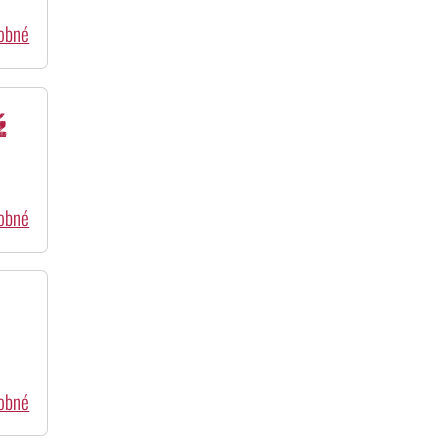
dobné
ž
dobné
dobné