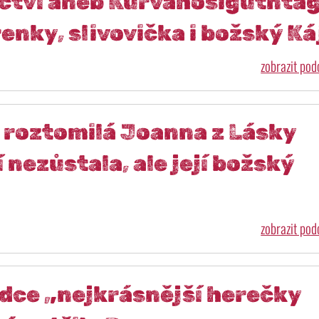
ictví aneb Kurvahošigutntag
enky, slivovička i božský Ká
zobrazit po
 roztomilá Joanna z Lásky
 nezůstala, ale její božský
zobrazit po
rdce „nejkrásnější herečky