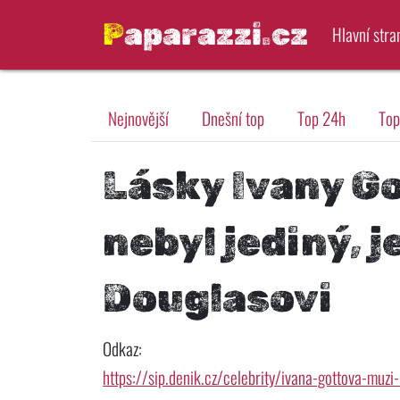
Paparazzi.cz
Hlavní stra
Nejnovější
Dnešní top
Top 24h
Top
Lásky Ivany G
nebyl jediný, je
Douglasovi
Odkaz:
https://sip.denik.cz/celebrity/ivana-gottova-muz