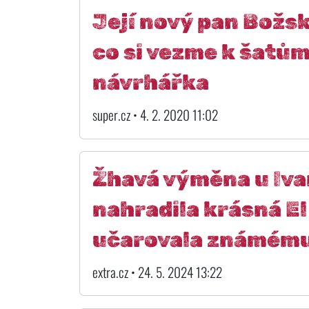
Její nový pan Božs
co si vezme k šatů
návrhářka
super.cz • 4. 2. 2020 11:02
Žhavá výměna u Ivan
nahradila krásná El
učarovala známému
extra.cz • 24. 5. 2024 13:22