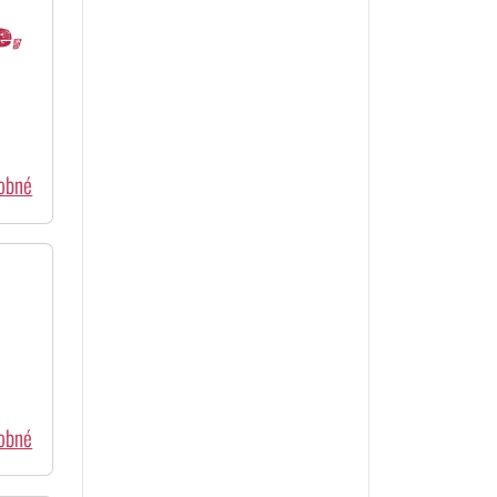
e,
dobné
dobné