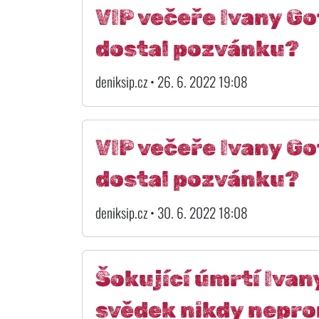
VIP večeře Ivany Got
dostal pozvánku?
deniksip.cz • 26. 6. 2022 19:08
VIP večeře Ivany Got
dostal pozvánku?
deniksip.cz • 30. 6. 2022 18:08
Šokující úmrtí Ivan
svědek nikdy nepro