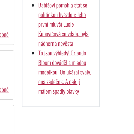
Babišovi pomohla stát se
politickou hvězdou: Jeho
první mluvčí Lucie
Kubovičová se vdala, byla
dobné
nádherná nevěsta
To jsou výhledy! Orlando
Bloom dováděl s mladou
modelkou. On ukázal svaly,
ona zadeček. A pak jí
dobné
málem spadly plavky