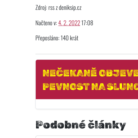
Zdroj: rss z deniksip.cz
Načteno v:
4. 2. 2022
17:08
Přeposláno: 140 krát
NEČEKANĚ OBJEVE
PEVNOST NA SLUNC
Podobné články