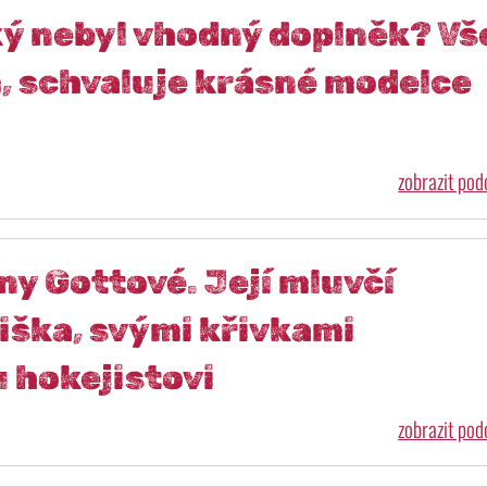
ký nebyl vhodný doplněk? Vš
m, schvaluje krásné modelce
zobrazit po
y Gottové. Její mluvčí
iška, svými křivkami
 hokejistovi
zobrazit po