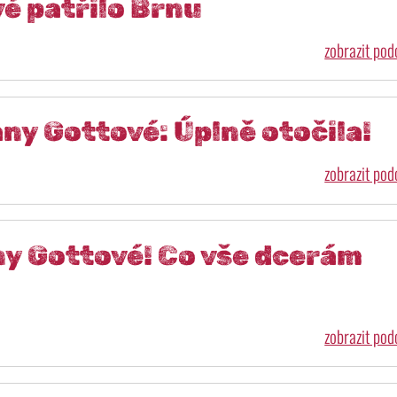
vé patřilo Brnu
zobrazit po
ny Gottové: Úplně otočila!
zobrazit po
ny Gottové! Co vše dcerám
zobrazit po