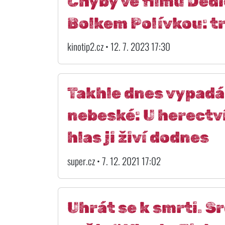
Chyby ve filmu Děd
Bolkem Polívkou: tr
kinotip2.cz • 12. 7. 2023 17:30
Takhle dnes vypadá
nebeské: U herectví
hlas ji živí dodnes
super.cz • 7. 12. 2021 17:02
Uhrát se k smrti. S