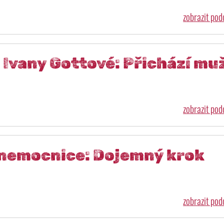
zobrazit po
 Ivany Gottové: Přichází mu
zobrazit po
 nemocnice: Dojemný krok
zobrazit po