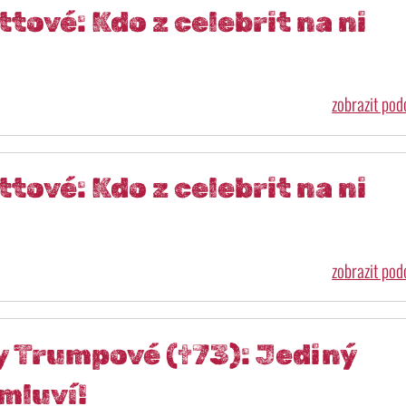
tové: Kdo z celebrit na ni
zobrazit po
tové: Kdo z celebrit na ni
zobrazit po
y Trumpové (†73): Jediný
mluví!