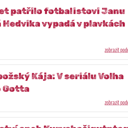
et patřilo fotbalistovi Janu
á Hedvika vypadá v plavkách
zobrazit po
ožský Kája: V seriálu Volha
 Gotta
zobrazit po