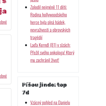
 s
Zplodil nejméně 11 dětí:
ja
Rodina hollywoodského
dobné
herce byla plná hádek,
nevraživosti a obrovských
tragédií
Laďa Kerndl (81) v slzách:
Přežil svého onkologa! Který
mu zachránil život!
dobné
Píšou jinde: top
7d
Vzácný pohled na Danielu