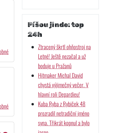
Píšou jinde: top
24h
Ztracený škrtl ohňostroj na
dobné
Letné! Ještě nezačal a už
boduje u Pražanů
Hitmaker Michal David
chystá výjimečný večer. V
hlavní roli Depardieu!
Kuba Ryba z Rybiček 48
dobné
prozradil netradiční jméno
syna. Třikrát kopnul a bylo
jasno