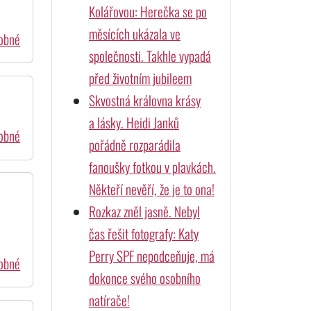
Kolářovou: Herečka se po
měsících ukázala ve
dobné
společnosti. Takhle vypadá
před životním jubileem
Skvostná královna krásy
a lásky. Heidi Janků
dobné
pořádně rozparádila
fanoušky fotkou v plavkách.
Někteří nevěří, že je to ona!
Rozkaz zněl jasně. Nebyl
čas řešit fotografy: Katy
Perry SPF nepodceňuje, má
dobné
dokonce svého osobního
natírače!