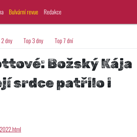
na
Bulvární revue
Redakce
 2 dny
Top 3 dny
Top 7 dní
ottové: Božský Kája
jí srdce patřilo i
i-2022.html