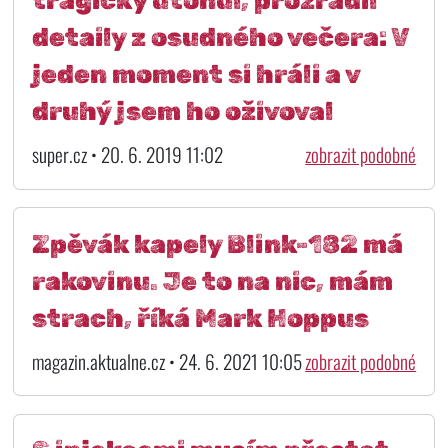
tragicky utonul, prozradil
detaily z osudného večera: V
jeden moment si hráli a v
druhý jsem ho oživoval
super.cz • 20. 6. 2019 11:02
zobrazit podobné
Zpěvák kapely Blink-182 má
rakovinu. Je to na nic, mám
strach, říká Mark Hoppus
magazin.aktualne.cz • 24. 6. 2021 10:05
zobrazit podobné