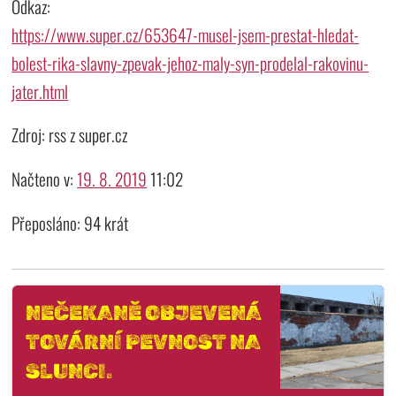
Odkaz:
https://www.super.cz/653647-musel-jsem-prestat-hledat-
bolest-rika-slavny-zpevak-jehoz-maly-syn-prodelal-rakovinu-
jater.html
Zdroj: rss z super.cz
Načteno v:
19. 8. 2019
11:02
Přeposláno: 94 krát
NEČEKANĚ OBJEVENÁ
TOVÁRNÍ PEVNOST NA
SLUNCI.