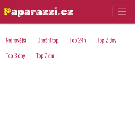
Paparazzi.cz
Nejnovější
Dnešní top
Top 24h
Top 2 dny
Top 3 dny
Top 7 dní