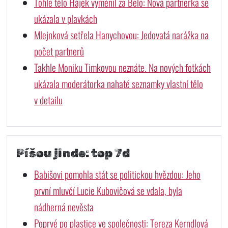
Tohle tělo Hájek vyměnil za Belo: Nová partnerka se
ukázala v plavkách
Mlejnková setřela Hanychovou: Jedovatá narážka na
počet partnerů
Takhle Moniku Timkovou neznáte. Na nových fotkách
ukázala moderátorka nahaté seznamky vlastní tělo
v detailu
Píšou jinde: top 7d
Babišovi pomohla stát se politickou hvězdou: Jeho
první mluvčí Lucie Kubovičová se vdala, byla
nádherná nevěsta
Poprvé po plastice ve společnosti: Tereza Kerndlová