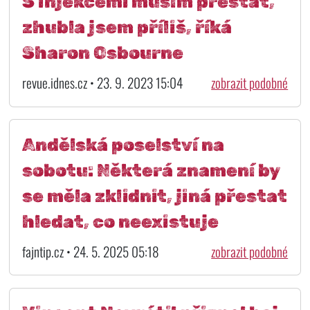
S injekcemi musím přestat,
zhubla jsem příliš, říká
Sharon Osbourne
revue.idnes.cz • 23. 9. 2023 15:04
zobrazit podobné
Andělská poselství na
sobotu: Některá znamení by
se měla zklidnit, jiná přestat
hledat, co neexistuje
fajntip.cz • 24. 5. 2025 05:18
zobrazit podobné