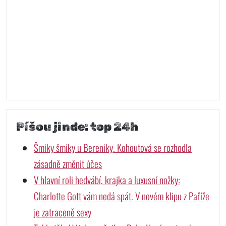
Píšou jinde: top 24h
Šmiky šmiky u Bereniky. Kohoutová se rozhodla
zásadně změnit účes
V hlavní roli hedvábí, krajka a luxusní nožky:
Charlotte Gott vám nedá spát. V novém klipu z Paříže
je zatraceně sexy