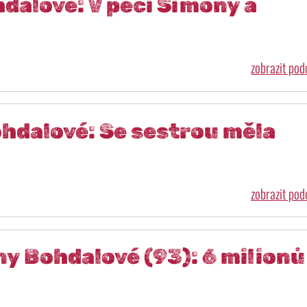
dalové: V péči Simony a
zobrazit po
ohdalové: Se sestrou měla
zobrazit po
ny Bohdalové (93): 6 milionů