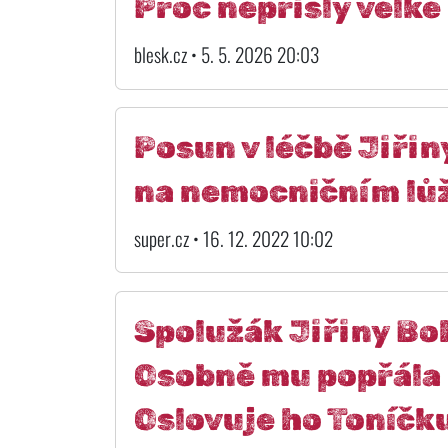
Proč nepřišly velké
blesk.cz • 5. 5. 2026 20:03
Posun v léčbě Jiřin
na nemocničním lů
super.cz • 16. 12. 2022 10:02
Spolužák Jiřiny Boh
Osobně mu popřála 
Oslovuje ho Toníčk