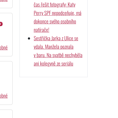
čas řešit fotografy: Katy
Perry SPF nepodceňuje, má
dokonce svého osobního
o
natírače!
Sestřička Jarka z Ulice se
vdala. Manžela poznala
dobné
v baru. Na svatbě nechyběla
ani kolegyně ze seriálu
dobné