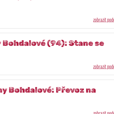
zobrazit po
 Bohdalové (94): Stane se
zobrazit po
ny Bohdalové: Převoz na
zobrazit po