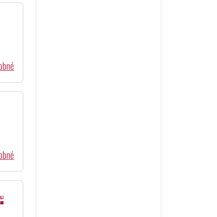
dobné
dobné
: