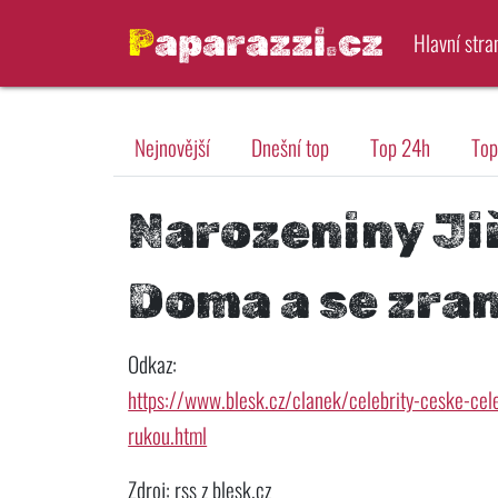
Paparazzi.cz
Hlavní stra
Nejnovější
Dnešní top
Top 24h
Top
Narozeniny Ji
Doma a se zra
Odkaz:
https://www.blesk.cz/clanek/celebrity-ceske-ce
rukou.html
Zdroj: rss z blesk.cz