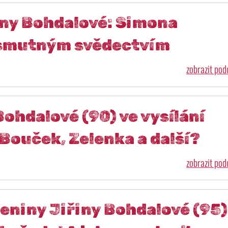
iny Bohdalové: Simona
e smutným svědectvím
zobrazit po
ohdalové (90) ve vysílání
i Bouček, Zelenka a další?
zobrazit po
eniny Jiřiny Bohdalové (95)