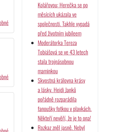
Kolářovou: Herečka se po
měsících ukázala ve
dobné
společnosti. Takhle vypadá
před životním jubileem
Moderátorka Tereza
Tobiášová se ve 43 letech
stala trojnásobnou
maminkou
dobné
Skvostná královna krásy
a lásky. Heidi Janků
pořádně rozparádila
fanoušky fotkou v plavkách.
Někteří nevěří, že je to ona!
Rozkaz zněl jasně. Nebyl
dobné