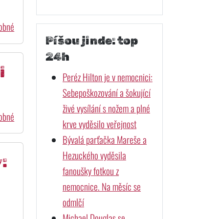
dobné
Píšou jinde: top
24h
i
Peréz Hilton je v nemocnici:
Sebepoškozování a šokující
živé vysílání s nožem a plné
dobné
krve vyděsilo veřejnost
Bývalá parťačka Mareše a
Hezuckého vyděsila
:
fanoušky fotkou z
nemocnice. Na měsíc se
odmlčí
Michael Douglas se