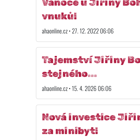
Vánoce u Jiřiny Boh
vnuků!
ahaonline.cz • 27. 12. 2022 06:06
Tajemství Jiřiny B
stejného...
ahaonline.cz • 15. 4. 2026 06:06
Nová investice Jiři
za minibyt!