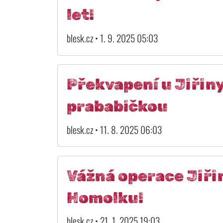
let!
blesk.cz • 1. 9. 2025 05:03
Překvapení u Jiřiny
prababičkou
blesk.cz • 11. 8. 2025 06:03
Vážná operace Jiři
Homolku!
blesk.cz • 21. 1. 2025 19:03