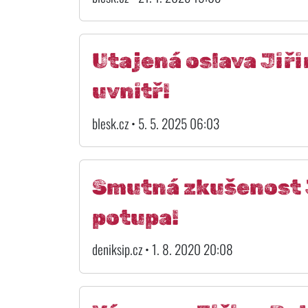
Utajená oslava Jiři
uvnitř!
blesk.cz • 5. 5. 2025 06:03
Smutná zkušenost J
potupa!
deniksip.cz • 1. 8. 2020 20:08