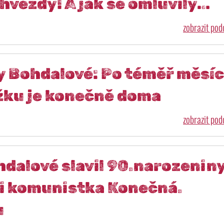
 hvězdy! A jak se omluvily…
zobrazit po
y Bohdalové: Po téměř měsíc
žku je konečně doma
zobrazit po
dalové slavil 90.narozeniny
i komunistka Konečná.
u