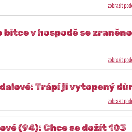
zobrazit po
o bitce v hospodě se zraněn
zobrazit po
dalové: Trápí ji vytopený d
zobrazit po
ové (94): Chce se dožít 103