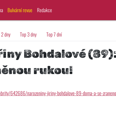
na
Bulvární revue
Redakce
 2 dny
Top 3 dny
Top 7 dní
řiny Bohdalové (89)
něnou rukou!
lebrity/642686/narozeniny-jiriny-bohdalove-89-doma-a-se-zranen