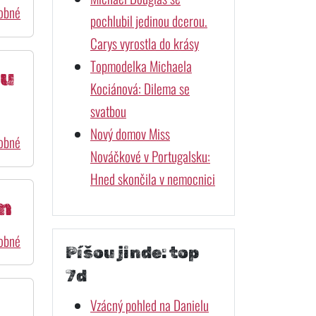
dobné
pochlubil jedinou dcerou.
Carys vyrostla do krásy
Topmodelka Michaela
ou
Kociánová: Dilema se
svatbou
Nový domov Miss
dobné
Nováčkové v Portugalsku:
Hned skončila v nemocnici
ům
dobné
Píšou jinde: top
7d
Vzácný pohled na Danielu