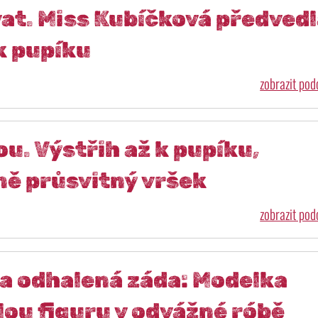
ívat. Miss Kubíčková předved
k pupíku
zobrazit po
u. Výstřih až k pupíku,
ně průsvitný vršek
zobrazit po
 a odhalená záda: Modelka
hlou figuru v odvážné róbě