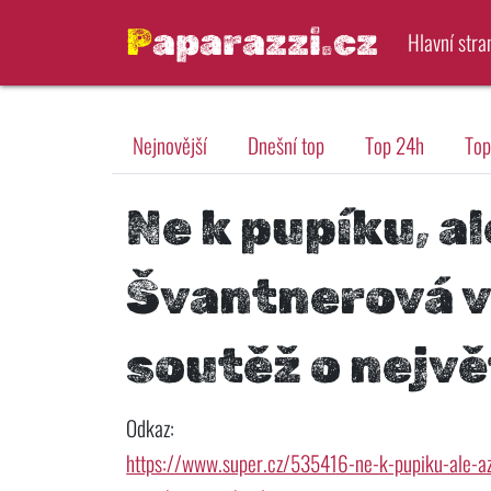
Paparazzi.cz
Hlavní stra
Nejnovější
Dnešní top
Top 24h
Top
Ne k pupíku, al
Švantnerová 
soutěž o nejvě
Odkaz:
https://www.super.cz/535416-ne-k-pupiku-ale-az