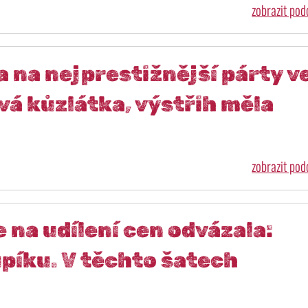
zobrazit po
 na nejprestižnější párty v
vá kůzlátka, výstřih měla
zobrazit po
na udílení cen odvázala:
upíku. V těchto šatech