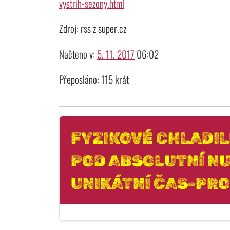
vystrih-sezony.html
Zdroj: rss z super.cz
Načteno v:
5. 11. 2017
06:02
Přeposláno: 115 krát
FYZIKOVÉ CHLADI
POD ABSOLUTNÍ NU
UNIKÁTNÍ ČAS-PR