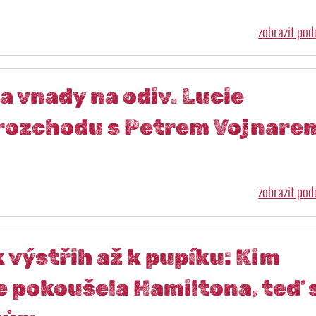
zobrazit po
 a vnady na odiv. Lucie
 rozchodu s Petrem Vojnare
zobrazit po
k výstřih až k pupíku: Kim
e pokoušela Hamiltona, teď 