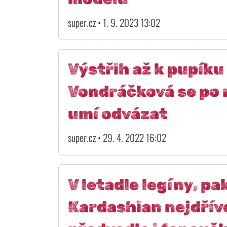
super.cz • 1. 9. 2023 13:02
Výstřih až k pupíku
Vondráčková se po
umí odvázat
super.cz • 29. 4. 2022 16:02
V letadle legíny, pa
Kardashian nejdřív