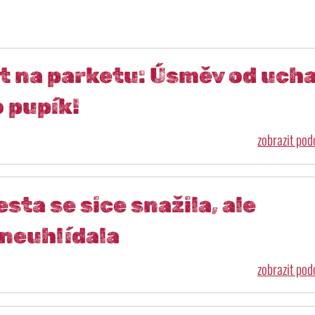
t na parketu: Úsměv od ucha
o pupík!
zobrazit po
ta se sice snažila, ale
 neuhlídala
zobrazit po