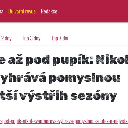
na
Bulvární revue
Redakce
 2 dny
Top 3 dny
Top 7 dní
e až pod pupík: Niko
vyhrává pomyslnou
tší výstřih sezóny
-pod-pupik-nikol-svantnerova-vyhrava-pomyslnou-soutez-o-nejvets