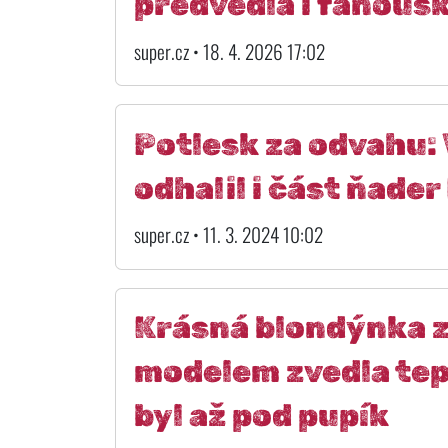
předvedla i fanou
super.cz • 18. 4. 2026 17:02
Potlesk za odvahu: 
odhalil i část ňader
super.cz • 11. 3. 2024 10:02
Krásná blondýnka z
modelem zvedla tep
byl až pod pupík