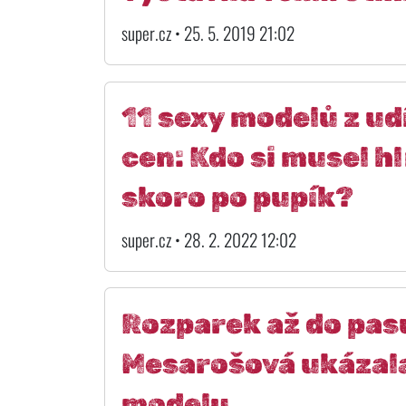
super.cz • 25. 5. 2019 21:02
11 sexy modelů z ud
cen: Kdo si musel hl
skoro po pupík?
super.cz • 28. 2. 2022 12:02
Rozparek až do pasu
Mesarošová ukázala
modelu