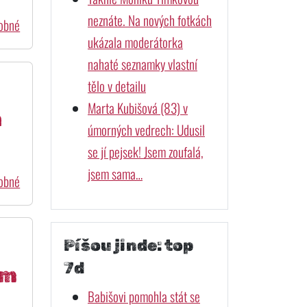
neznáte. Na nových fotkách
dobné
ukázala moderátorka
nahaté seznamky vlastní
tělo v detailu
Marta Kubišová (83) v
h
úmorných vedrech: Udusil
se jí pejsek! Jsem zoufalá,
jsem sama…
dobné
Píšou jinde: top
7d
ém
Babišovi pomohla stát se