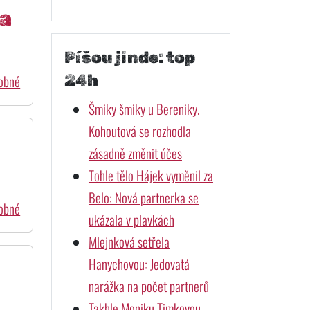
la
Píšou jinde: top
24h
dobné
Šmiky šmiky u Bereniky.
Kohoutová se rozhodla
zásadně změnit účes
Tohle tělo Hájek vyměnil za
Belo: Nová partnerka se
dobné
ukázala v plavkách
Mlejnková setřela
Hanychovou: Jedovatá
narážka na počet partnerů
Takhle Moniku Timkovou