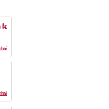
 k
dobné
dobné