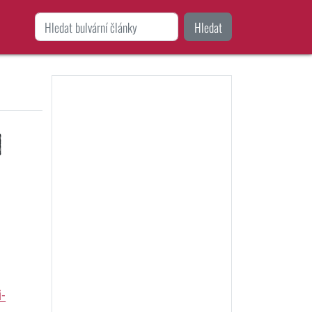
Hledat
l
i-