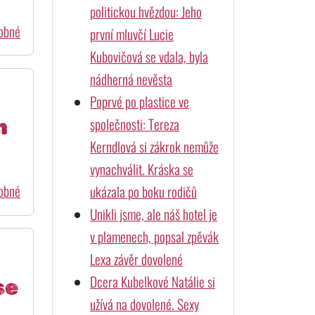
politickou hvězdou: Jeho
dobné
první mluvčí Lucie
Kubovičová se vdala, byla
nádherná nevěsta
Poprvé po plastice ve
společnosti: Tereza
m
Kerndlová si zákrok nemůže
vynachválit. Kráska se
dobné
ukázala po boku rodičů
Unikli jsme, ale náš hotel je
v plamenech, popsal zpěvák
Lexa závěr dovolené
Dcera Kubelkové Natálie si
se
užívá na dovolené. Sexy