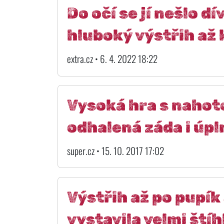
Do očí se jí nešlo d
hluboký výstřih až 
extra.cz • 6. 4. 2022 18:22
Vysoká hra s nahoto
odhalená záda i úpl
super.cz • 15. 10. 2017 17:02
Výstřih až po pupík
vystavila velmi ští