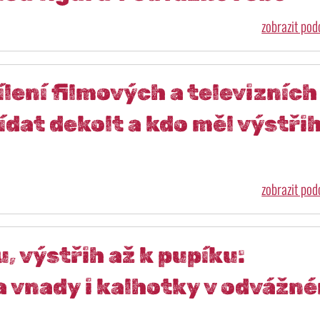
zobrazit po
ílení filmových a televizních
ídat dekolt a kdo měl výstři
zobrazit po
, výstřih až k pupíku:
 vnady i kalhotky v odvážn