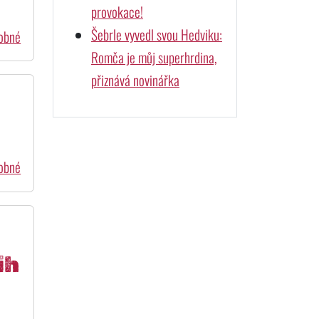
provokace!
Šebrle vyvedl svou Hedviku:
dobné
Romča je můj superhrdina,
přiznává novinářka
dobné
ih