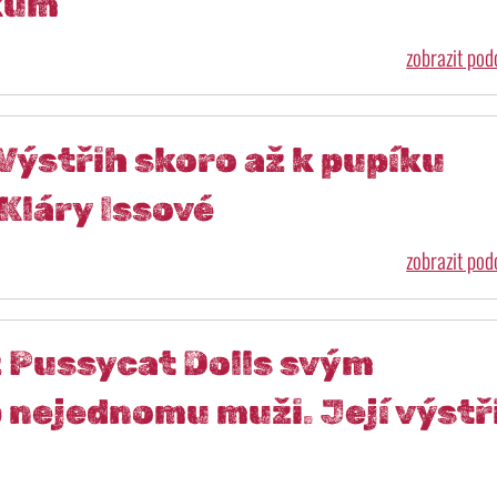
škům
zobrazit po
Výstřih skoro až k pupíku
 Kláry Issové
zobrazit po
 Pussycat Dolls svým
 nejednomu muži. Její výstř