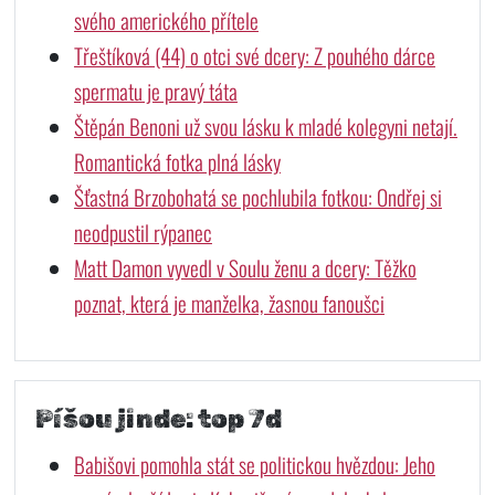
svého amerického přítele
Třeštíková (44) o otci své dcery: Z pouhého dárce
spermatu je pravý táta
Štěpán Benoni už svou lásku k mladé kolegyni netají.
Romantická fotka plná lásky
Šťastná Brzobohatá se pochlubila fotkou: Ondřej si
neodpustil rýpanec
Matt Damon vyvedl v Soulu ženu a dcery: Těžko
poznat, která je manželka, žasnou fanoušci
Píšou jinde: top 7d
Babišovi pomohla stát se politickou hvězdou: Jeho