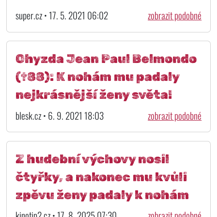
super.cz • 17. 5. 2021 06:02
zobrazit podobné
Ohyzda Jean Paul Belmondo
(†88): K nohám mu padaly
nejkrásnější ženy světa!
blesk.cz • 6. 9. 2021 18:03
zobrazit podobné
Z hudební výchovy nosil
čtyřky, a nakonec mu kvůli
zpěvu ženy padaly k nohám
kinotip2.cz • 17. 8. 2025 07:30
zobrazit podobné