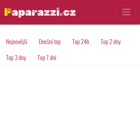
Paparazzi.cz
Nejnovější
Dnešní top
Top 24h
Top 2 dny
Top 3 dny
Top 7 dní