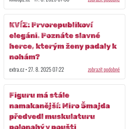
KVÍZ: Prvorepublikoví
elegáni. Poznáte slavné
herce, kterým ženy padaly k
nohám?
extra.cz • 27. 8. 2025 07:22
zobrazit podobné
Figuru má stále
namakanější: Miro Šmajda
předvedl muskulaturu
polonahý v poušti