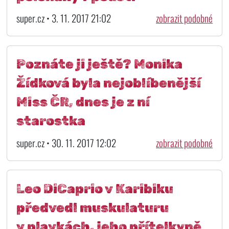
super.cz • 3. 11. 2017 21:02
zobrazit podobné
Poznáte ji ještě? Monika
Žídková byla nejoblíbenější
Miss ČR, dnes je z ní
starostka
super.cz • 30. 11. 2017 12:02
zobrazit podobné
Leo DiCaprio v Karibiku
předvedl muskulaturu
v plavkách, jeho přítelkyně