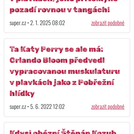
pozadí rovnou v tangách!
super.cz • 2. 1. 2025 08:02
zobrazit podobné
Ta Katy Perry se ale má:
Orlando Bloom předvedl
vypracovanou muskulaturu
v plavkách jako z Pobřežní
hlídky
super.cz • 5. 6. 2022 12:02
zobrazit podobné
Kdysi obézní Štěpán Kozub