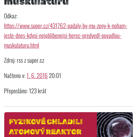
muskulaturu
Odkaz:
https://www.super.cz/431762-padaly-by-mu-zeny-k-noham-
jeste-dnes-kdysi-nejoblibenejsi-herec-predvedl-povadlou-
muskulaturu.html
Zdroj: rss z super.cz
Načteno v:
1. 6. 2016
20:01
Přeposláno: 123 krát
FYZIKOVÉ CHLADILI
ATOMOVÝ REAKTOR