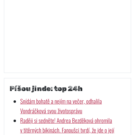
Píšou jinde: top 24h
Snídám bohatě a nejím na večer, odhalila
Vondráčková svou životosprávu
Raději si sedněte! Andrea Bezděková ohromila
v titěrných bikinách. Fanoušci tvrdí, že jde o její