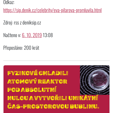
Odkaz:
https://sip.denik.cz/celebrity/eva-pilarova-promluvila.html
Zdroj: rss z deniksip.cz
Načteno v:
6. 10. 2019
13:08
Přeposláno: 200 krát
FYZIKOVÉ CHLADILI
ATOMOVÝ REAKTOR
POD ABSOLUTNÍ
NULOU A VYTVOŘILI UNIKÁTNÍ
ČAS-PROSTOROVOU BUBLINU.