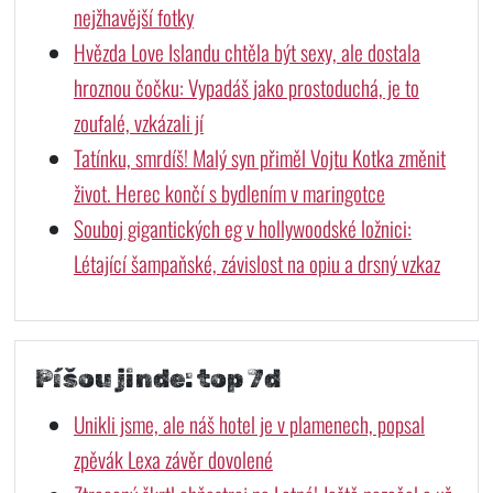
nejžhavější fotky
Hvězda Love Islandu chtěla být sexy, ale dostala
hroznou čočku: Vypadáš jako prostoduchá, je to
zoufalé, vzkázali jí
Tatínku, smrdíš! Malý syn přiměl Vojtu Kotka změnit
život. Herec končí s bydlením v maringotce
Souboj gigantických eg v hollywoodské ložnici:
Létající šampaňské, závislost na opiu a drsný vzkaz
Píšou jinde: top 7d
Unikli jsme, ale náš hotel je v plamenech, popsal
zpěvák Lexa závěr dovolené