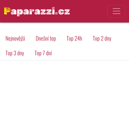
Paparazzi.cz
Nejnovější
Dnešní top
Top 24h
Top 2 dny
Top 3 dny
Top 7 dní