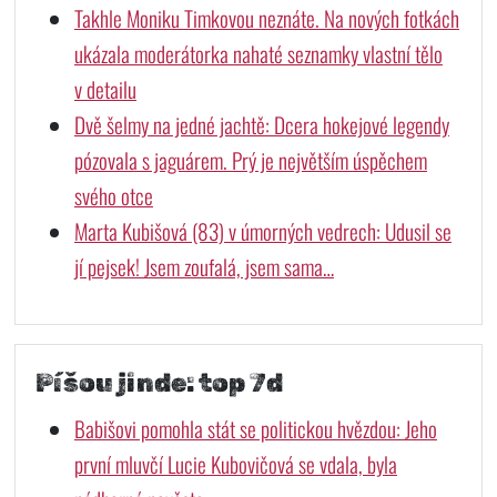
Takhle Moniku Timkovou neznáte. Na nových fotkách
ukázala moderátorka nahaté seznamky vlastní tělo
v detailu
Dvě šelmy na jedné jachtě: Dcera hokejové legendy
pózovala s jaguárem. Prý je největším úspěchem
svého otce
Marta Kubišová (83) v úmorných vedrech: Udusil se
jí pejsek! Jsem zoufalá, jsem sama…
Píšou jinde: top 7d
Babišovi pomohla stát se politickou hvězdou: Jeho
první mluvčí Lucie Kubovičová se vdala, byla