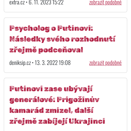
extra.cz • 6. 11. 2023 15:22
zobrazit podobné
Psycholog o Putinovi:
Následky svého rozhodnutí
zřejmě podceňoval
deniksip.cz • 13. 3. 2022 19:08
zobrazit podobné
Putinovi zase ubývají
generálové: Prigožinův
kamarád zmizel, další
zřejmě zabíjejí Ukrajinci