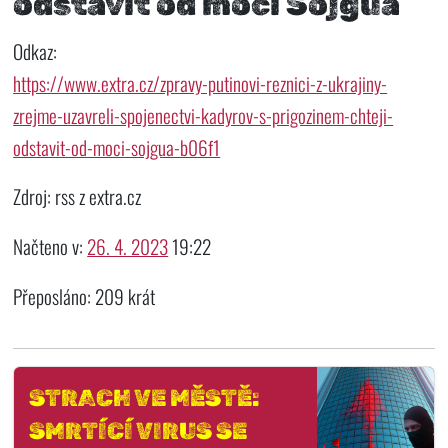
odstavit od moci Šojgua
Odkaz:
https://www.extra.cz/zpravy-putinovi-reznici-z-ukrajiny-
zrejme-uzavreli-spojenectvi-kadyrov-s-prigozinem-chteji-
odstavit-od-moci-sojgua-b06f1
Zdroj: rss z extra.cz
Načteno v:
26. 4. 2023
19:22
Přeposláno: 209 krát
STRACH VE MĚSTĚ:
SMRTÍCÍ VIRUS SE