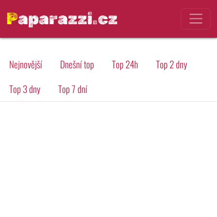
Paparazzi.cz
Nejnovější
Dnešní top
Top 24h
Top 2 dny
Top 3 dny
Top 7 dní