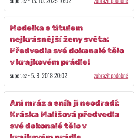
super.cz • 13. 10. 2025 10:02
zobrazit podobné
Modelka s titulem
nejkrásnější ženy světa:
Předvedla své dokonalé tělo
v krajkovém prádle!
super.cz • 5. 8. 2018 20:02
zobrazit podobné
Ani mráz a sníh ji neodradí:
Kráska Mališová předvedla
své dokonalé tělo v
krajkovém prádle