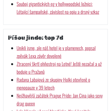
Souboj gigantických eg v hollywoodské ložnici:
Létající šampaňské, závislost na opiu a drsný vzkaz
Píšou jinde: top 7d
Unikli jsme, ale náš hotel je v plamenech, popsal
zpěvák Lexa závěr dovolené
Ztracený škrtl ohňostroj na Letné! Ještě nezačal a už
boduje u Pražanů
Radana Labajová ze skupiny Holki otevřeně o
menopauze v 39 letech
Nejžhavější začátek Prague Pride: Jan Cina jako sexy
drag queen