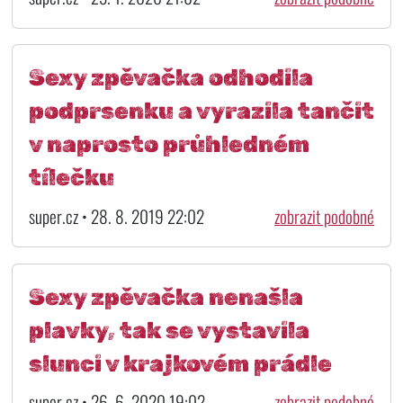
Sexy zpěvačka odhodila
podprsenku a vyrazila tančit
v naprosto průhledném
tílečku
super.cz • 28. 8. 2019 22:02
zobrazit podobné
Sexy zpěvačka nenašla
plavky, tak se vystavila
slunci v krajkovém prádle
super.cz • 26. 6. 2020 19:02
zobrazit podobné