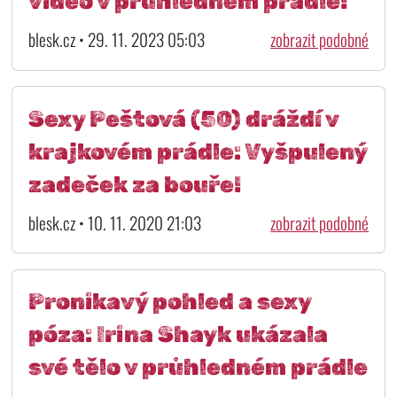
video v průhledném prádle!
blesk.cz • 29. 11. 2023 05:03
zobrazit podobné
Sexy Peštová (50) dráždí v
krajkovém prádle: Vyšpulený
zadeček za bouře!
blesk.cz • 10. 11. 2020 21:03
zobrazit podobné
Pronikavý pohled a sexy
póza: Irina Shayk ukázala
své tělo v průhledném prádle