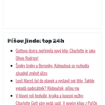
Píšou jinde: top 24h
Gottova dcera zveřejnila nový klip: Charlotte je jako
Olivie Rodrigo!
Šmiky šmiky u Bereniky. Kohoutová se rozhodla
zásadně změnit účes
Leoš Mareš šel do plavek a vystavil své tělo: Takhle
vypadá padesátník? Klobouček, píšou mu
V hlavní roli hedvábí, krajka a luxusní nožky:
Charlotte Gott vám nedá spát. V novém klipu z Paříže