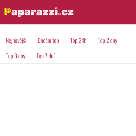
Paparazzi.cz
Nejnovější
Dnešní top
Top 24h
Top 2 dny
Top 3 dny
Top 7 dní