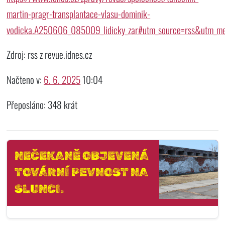
martin-pragr-transplantace-vlasu-dominik-
vodicka.A250606_085009_lidicky_zar#utm_source=rss&utm_m
Zdroj: rss z revue.idnes.cz
Načteno v:
6. 6. 2025
10:04
Přeposláno: 348 krát
NEČEKANĚ OBJEVENÁ
TOVÁRNÍ PEVNOST NA
SLUNCI.