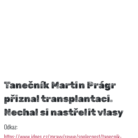
Tanečník Martin Prágr
přiznal transplantaci.
Nechal si nastřelit vlasy
Odkaz:
https://www.idnes.cz/zpravy/revue/spolecnost/tanecnik-