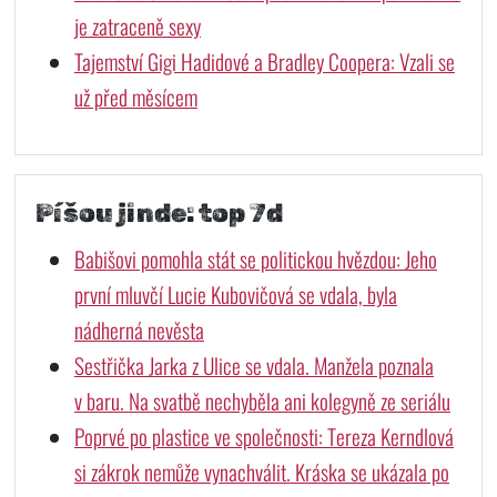
je zatraceně sexy
Tajemství Gigi Hadidové a Bradley Coopera: Vzali se
už před měsícem
Píšou jinde: top 7d
Babišovi pomohla stát se politickou hvězdou: Jeho
první mluvčí Lucie Kubovičová se vdala, byla
nádherná nevěsta
Sestřička Jarka z Ulice se vdala. Manžela poznala
v baru. Na svatbě nechyběla ani kolegyně ze seriálu
Poprvé po plastice ve společnosti: Tereza Kerndlová
si zákrok nemůže vynachválit. Kráska se ukázala po