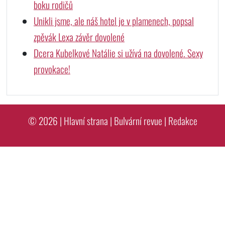
boku rodičů
Unikli jsme, ale náš hotel je v plamenech, popsal
zpěvák Lexa závěr dovolené
Dcera Kubelkové Natálie si užívá na dovolené. Sexy
provokace!
© 2026 |
Hlavní strana
|
Bulvární revue
|
Redakce