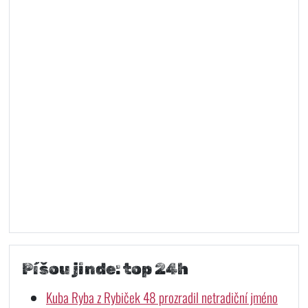
Píšou jinde: top 24h
Kuba Ryba z Rybiček 48 prozradil netradiční jméno