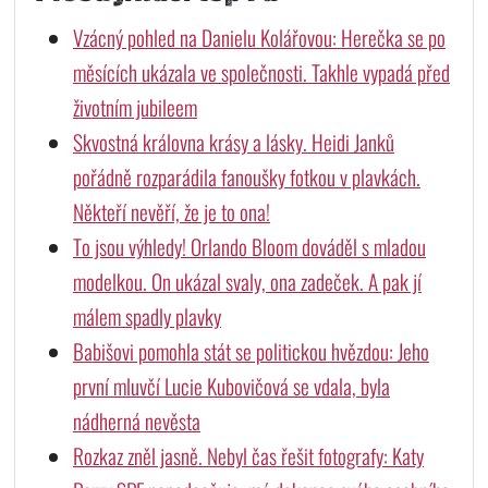
Vzácný pohled na Danielu Kolářovou: Herečka se po
měsících ukázala ve společnosti. Takhle vypadá před
životním jubileem
Skvostná královna krásy a lásky. Heidi Janků
pořádně rozparádila fanoušky fotkou v plavkách.
Někteří nevěří, že je to ona!
To jsou výhledy! Orlando Bloom dováděl s mladou
modelkou. On ukázal svaly, ona zadeček. A pak jí
málem spadly plavky
Babišovi pomohla stát se politickou hvězdou: Jeho
první mluvčí Lucie Kubovičová se vdala, byla
nádherná nevěsta
Rozkaz zněl jasně. Nebyl čas řešit fotografy: Katy