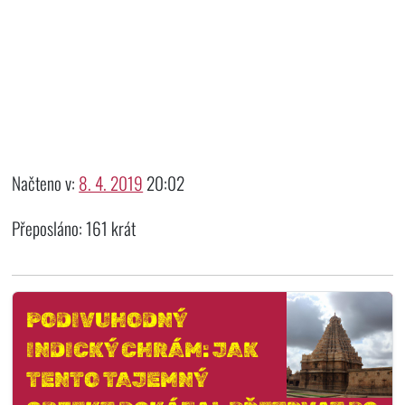
Načteno v:
8. 4. 2019
20:02
Přeposláno: 161 krát
PODIVUHODNÝ
INDICKÝ CHRÁM: JAK
TENTO TAJEMNÝ