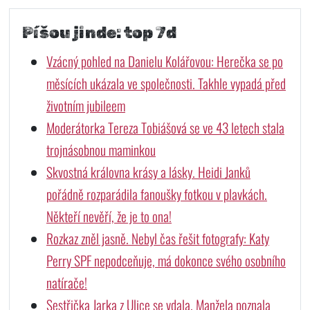
Píšou jinde: top 7d
Vzácný pohled na Danielu Kolářovou: Herečka se po
měsících ukázala ve společnosti. Takhle vypadá před
životním jubileem
Moderátorka Tereza Tobiášová se ve 43 letech stala
trojnásobnou maminkou
Skvostná královna krásy a lásky. Heidi Janků
pořádně rozparádila fanoušky fotkou v plavkách.
Někteří nevěří, že je to ona!
Rozkaz zněl jasně. Nebyl čas řešit fotografy: Katy
Perry SPF nepodceňuje, má dokonce svého osobního
natírače!
Sestřička Jarka z Ulice se vdala. Manžela poznala