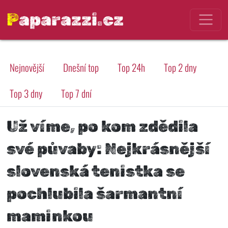
Paparazzi.cz
Nejnovější
Dnešní top
Top 24h
Top 2 dny
Top 3 dny
Top 7 dní
Už víme, po kom zdědila
své půvaby: Nejkrásnější
slovenská tenistka se
pochlubila šarmantní
maminkou