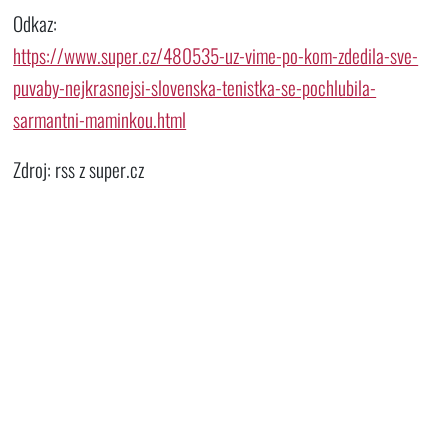
Odkaz:
https://www.super.cz/480535-uz-vime-po-kom-zdedila-sve-
puvaby-nejkrasnejsi-slovenska-tenistka-se-pochlubila-
sarmantni-maminkou.html
Zdroj: rss z super.cz