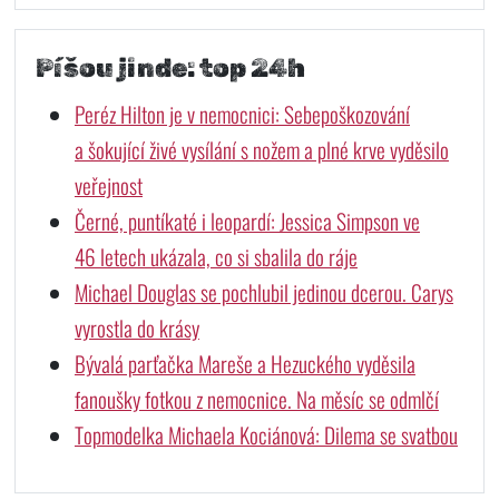
Píšou jinde: top 24h
Peréz Hilton je v nemocnici: Sebepoškozování
a šokující živé vysílání s nožem a plné krve vyděsilo
veřejnost
Černé, puntíkaté i leopardí: Jessica Simpson ve
46 letech ukázala, co si sbalila do ráje
Michael Douglas se pochlubil jedinou dcerou. Carys
vyrostla do krásy
Bývalá parťačka Mareše a Hezuckého vyděsila
fanoušky fotkou z nemocnice. Na měsíc se odmlčí
Topmodelka Michaela Kociánová: Dilema se svatbou