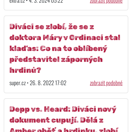
extra.cz • 4. 3. 2024 05:22
zobrazit podobné
Diváci se zlobí, že se z
doktora Máry v Ordinaci stal
klaďas: Co na to oblíbený
představitel záporných
hrdinů?
super.cz • 26. 8. 2022 17:02
zobrazit podobné
Depp vs. Heard: Diváci nový
dokument cupují. Dělá z
Amber oběť a hrdinku, zlobí