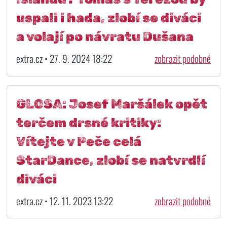
uspali i hada, zlobí se diváci
a volají po návratu Dušana
extra.cz • 27. 9. 2024 18:22
zobrazit podobné
GLOSA: Josef Maršálek opět
terčem drsné kritiky:
Vítejte v Peče celá
StarDance, zlobí se natvrdlí
diváci
extra.cz • 12. 11. 2023 13:22
zobrazit podobné