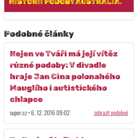
HISTORII PODOBY AUSTRALIA.
Podobné články
Nejen ve Tváři má její vítěz
různé podoby: V divadle
hraje Jan Cina polonahého
Mauglího i autistického
chlapce
super.cz • 6. 12. 2016 09:02
zobrazit podobné