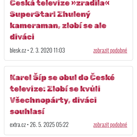
Česká televize »zradila«
SuperStar! Zhulený
kameraman, zlobí se ale
diváci
blesk.cz • 2. 3. 2020 11:03
zobrazit podobné
Karel Šíp se obul do České
televize: Zlobí se kvůli
Všechnopárty, diváci
souhlasí
extra.cz • 26. 5. 2025 05:22
zobrazit podobné