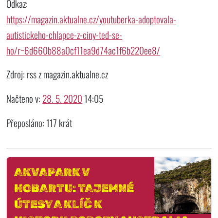
Odkaz:
https://magazin.aktualne.cz/youtuberka-adoptovala-
autistickeho-chlapce-z-ciny-ted-se-
ho/r~6d660b88a0cf11ea9d74ac1f6b220ee8/
Zdroj: rss z magazin.aktualne.cz
Načteno v:
28. 5. 2020
14:05
Přeposláno: 117 krát
AKVAPARK V
HOBARTU: TAJEMNÉ
ÚTESY A KLÍČ K