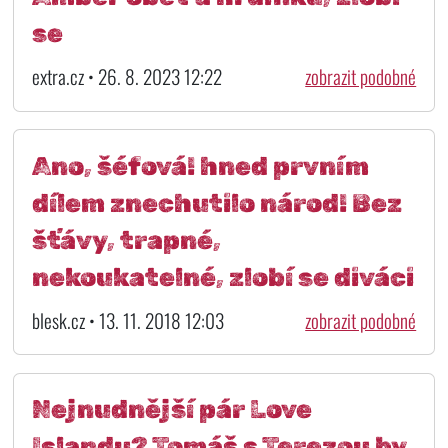
se
extra.cz • 26. 8. 2023 12:22
zobrazit podobné
Ano, šéfová! hned prvním
dílem znechutilo národ! Bez
šťávy, trapné,
nekoukatelné, zlobí se diváci
blesk.cz • 13. 11. 2018 12:03
zobrazit podobné
Nejnudnější pár Love
Islandu? Tomáš s Terezou by