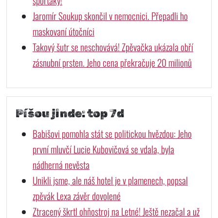
sporťáky!
Jaromír Soukup skončil v nemocnici. Přepadli ho
maskovaní útočníci
Takový šutr se neschovává! Zpěvačka ukázala obří
zásnubní prsten. Jeho cena překračuje 20 milionů
Píšou jinde: top 7d
Babišovi pomohla stát se politickou hvězdou: Jeho
první mluvčí Lucie Kubovičová se vdala, byla
nádherná nevěsta
Unikli jsme, ale náš hotel je v plamenech, popsal
zpěvák Lexa závěr dovolené
Ztracený škrtl ohňostroj na Letné! Ještě nezačal a už