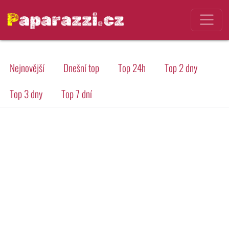
Paparazzi.cz
Nejnovější
Dnešní top
Top 24h
Top 2 dny
Top 3 dny
Top 7 dní