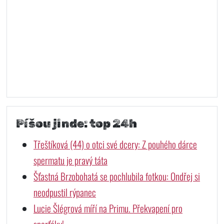
Píšou jinde: top 24h
Třeštíková (44) o otci své dcery: Z pouhého dárce
spermatu je pravý táta
Šťastná Brzobohatá se pochlubila fotkou: Ondřej si
neodpustil rýpanec
Lucie Šlégrová míří na Primu. Překvapení pro