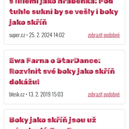
s liliemi jako hraběnka: Pod
tuhle sukni by se vešly i boky
jako skříň
super.cz • 25. 2. 2024 14:02
zobrazit podobné
Ewa Farna o StarDance:
Rozvlnit své boky jako skříň
dokážu!
blesk.cz • 13. 2. 2019 15:03
zobrazit podobné
Boky jako skříň jsou už