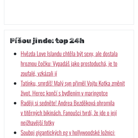
Píšou jinde: top 24h
Hvězda Love Islandu chtěla být sexy, ale dostala
hroznou čočku: Vypadáš jako prostoduchá, je to
zoufalé, vzkázali jí
Tatínku, smrdíš! Malý syn přiměl Vojtu Kotka změnit
život. Herec končí s bydlením v maringotce
Raději si sedněte! Andrea Bezděková ohromila
v titěrných bikinách. Fanoušci tvrdí, že jde o její
nejžhavější fotky
Souboj gigantických eg v hollywoodské ložnici: