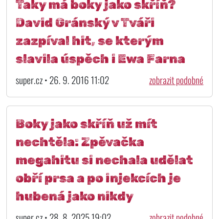
Taky má boky jako skříň?
David Gránský v Tváři
zazpíval hit, se kterým
slavila úspěch i Ewa Farna
super.cz • 26. 9. 2016 11:02
zobrazit podobné
Boky jako skříň už mít
nechtěla: Zpěvačka
megahitu si nechala udělat
obří prsa a po injekcích je
hubená jako nikdy
super.cz • 28. 8. 2025 19:02
zobrazit podobné