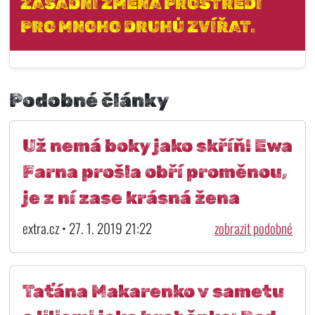
ZÁSADNÍ ZMĚNA PROSTŘEDÍ
PRO MNOHO DRUHŮ ZVÍŘAT.
Podobné články
Už nemá boky jako skříň! Ewa
Farna prošla obří proměnou,
je z ní zase krásná žena
extra.cz • 27. 1. 2019 21:22
zobrazit podobné
Taťána Makarenko v sametu