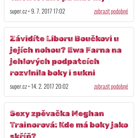
super.cz • 9. 7. 2017 17:02
zobrazit podobné
Závidíte Liboru Boučkovi u
jejích nohou? Ewa Farna na
jehlových podpatcích
rozvlnila boky i sukni
super.cz • 14. 2. 2017 20:02
zobrazit podobné
Sexy zpěvačka Meghan
Trainorová: Kde má boky jako
skříň?