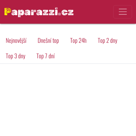
Paparazzi.cz
Nejnovější
Dnešní top
Top 24h
Top 2 dny
Top 3 dny
Top 7 dní