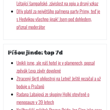
Létající šampaňské, závislost na opiu a drsný vzkaz
Dřív platil za největšího pařmena party Primy, teď je
s Hedvikou všechno jinak! Jsem pod dohledem,
přiznal moderátor
Píšou jinde: top 7d
Unikli jsme, ale náš hotel je v plamenech, popsal
zpěvák Lexa závěr dovolené
Ztracený škrtl ohňostroj na Letné! Ještě nezačal a už
boduje u Pražanů
Radana Labajová ze skupiny Holki otevřeně o
menopauze v 39 letech
Nejžhavější začátek Prague Pride: Jan Cina jako sexy