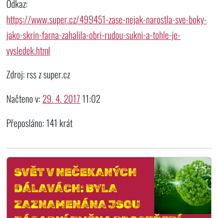
Odkaz:
https://www.super.cz/499451-zase-nejak-narostla-sve-boky-
jako-skrin-farna-zahalila-obri-rudou-sukni-a-tohle-je-
vysledek.html
Zdroj: rss z super.cz
Načteno v:
29. 4. 2017
11:02
Přeposláno: 141 krát
SVĚT V NEČEKANÝCH
DÁLAVÁCH: BYLA
ZAZNAMENÁNA JSOU