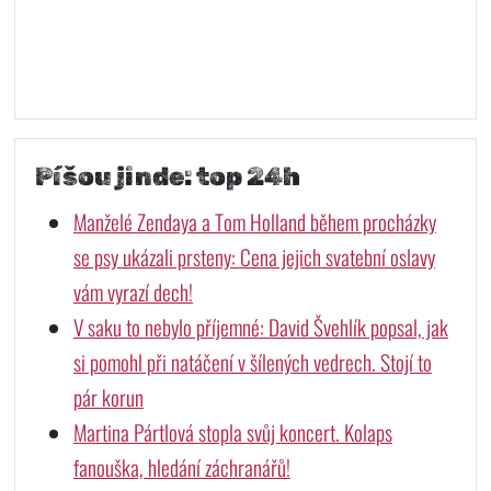
Píšou jinde: top 24h
Manželé Zendaya a Tom Holland během procházky
se psy ukázali prsteny: Cena jejich svatební oslavy
vám vyrazí dech!
V saku to nebylo příjemné: David Švehlík popsal, jak
si pomohl při natáčení v šílených vedrech. Stojí to
pár korun
Martina Pártlová stopla svůj koncert. Kolaps
fanouška, hledání záchranářů!