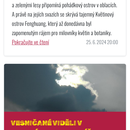
a zelenými lesy připomíná pohádkový ostrov v oblacích.
A právě na jejích svazích se skrývá tajemný Květinový
ostrov Fenghuang, který až donedávna byl
zapomenutým rájem pro milovníky květin a botaniky.
Pokračujte ve čtení
25. 6. 2024 20:00
VESNIČANÉ VIDĚLI V