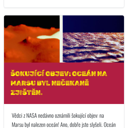
ŠOKUJÍCÍ OBJEV: OCEÁN NA
MARSU BYL NEČEKANĚ
ZJIŠTĚN.
Vědci z NASA nedávno oznámili šokující objev: na
Marsu byl nalezen oceán! Ano, dobře jste slyšeli. Oceán