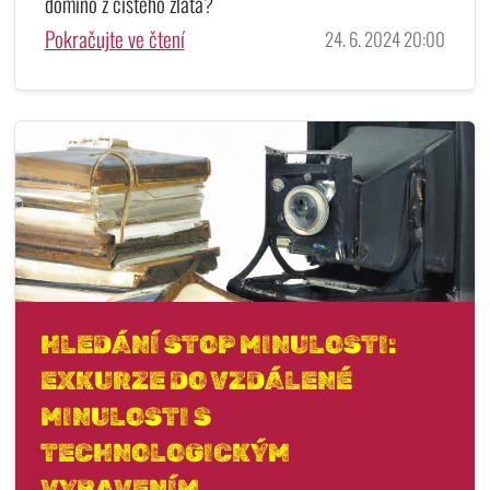
domino z čistého zlata?
Pokračujte ve čtení
24. 6. 2024 20:00
HLEDÁNÍ STOP MINULOSTI:
EXKURZE DO VZDÁLENÉ
MINULOSTI S
TECHNOLOGICKÝM
VYBAVENÍM.