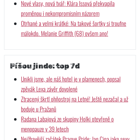
Nové vlasy, nová tvář: Klára Issová překvapila
proměnou i nekompromisním názorem
Otrhané a velmi krátké: Na takové šortky si troufne
málokdo. Melanie Griffith (68) ovšem ano!
Píšou jinde: top 7d
Unikli jsme, ale náš hotel je v plamenech, popsal
zpěvák Lexa závěr dovolené
Ztracený škrtl ohňostroj na Letné! Ještě nezačal a už
boduje u Pražanů
Radana Labajová ze skupiny Holki otevřeně o
menopauze v 39 letech
Nejžhavější začátek Prague Pride: Jan Cina jako sexy