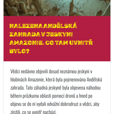
NALEZENA ANDĚLSKÁ
ZAHRADA V JESKYNI
AMAZONIE. CO TAM UVNITŘ
BYLO?
Vědci nedávno objevili dosud neznámou jeskyni v
hlubinách Amazonie, která byla pojmenována Andělská
zahrada. Tato záhadná jeskyně byla objevena náhodou
během průzkumu oblasti pomocí dronů a hned po
objevu se do ní vydali odvážní dobrodruzi a vědci, aby
zjistili, co se uvnitř nachází.