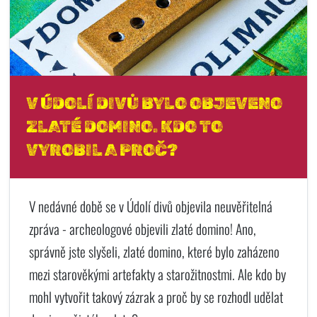
V ÚDOLÍ DIVŮ BYLO OBJEVENO
ZLATÉ DOMINO. KDO TO
VYROBIL A PROČ?
V nedávné době se v Údolí divů objevila neuvěřitelná
zpráva - archeologové objevili zlaté domino! Ano,
správně jste slyšeli, zlaté domino, které bylo zaházeno
mezi starověkými artefakty a starožitnostmi. Ale kdo by
mohl vytvořit takový zázrak a proč by se rozhodl udělat