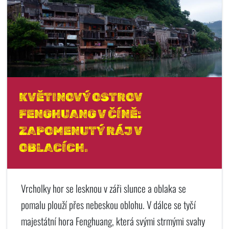
KVĚTINOVÝ OSTROV
FENGHUANG V ČÍNĚ:
ZAPOMENUTÝ RÁJ V
OBLACÍCH.
Vrcholky hor se lesknou v záři slunce a oblaka se
pomalu plouží přes nebeskou oblohu. V dálce se tyčí
majestátní hora Fenghuang, která svými strmými svahy