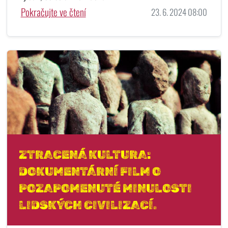
Pokračujte ve čtení
23. 6. 2024 08:00
ZTRACENÁ KULTURA:
DOKUMENTÁRNÍ FILM O
POZAPOMENUTÉ MINULOSTI
LIDSKÝCH CIVILIZACÍ.