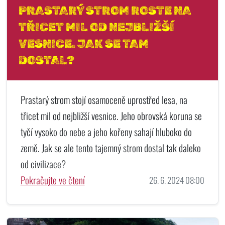
PRASTARÝ STROM ROSTE NA
TŘICET MIL OD NEJBLIŽŠÍ
VESNICE. JAK SE TAM
DOSTAL?
Prastarý strom stojí osamoceně uprostřed lesa, na
třicet mil od nejbližší vesnice. Jeho obrovská koruna se
tyčí vysoko do nebe a jeho kořeny sahají hluboko do
země. Jak se ale tento tajemný strom dostal tak daleko
od civilizace?
Pokračujte ve čtení
26. 6. 2024 08:00