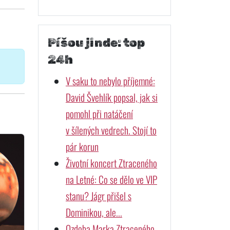
Píšou jinde: top
24h
V saku to nebylo příjemné:
David Švehlík popsal, jak si
pomohl při natáčení
v šílených vedrech. Stojí to
pár korun
Životní koncert Ztraceného
na Letné: Co se dělo ve VIP
stanu? Jágr přišel s
Dominikou, ale...
Ozdoba Marka Ztraceného