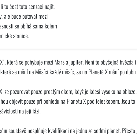
i tu čest tuto senzaci najít.
y, ale bude putovat mezi
časnosti se obíhá sama kolem
mické stanice.
“, která se pohybuje mezi Mars a jupiter. Není to obyčejná hvězda i
, které se mění na Měsíci každý měsíc, se na Planetě X mění po dobu 
 X lze pozorovat pouze prostým okem, když je kdesi vysoko na obloze
mohou objevit pouze při pohledu na Planetu X pod teleskopem. Jsou to
islosti na její fázi.
ční soustavě nesplňuje kvalifikaci na jednu ze sedmi planet. Přesto 