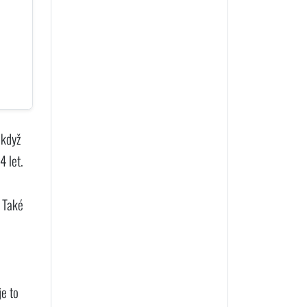
 když
4 let.
. Také
je to