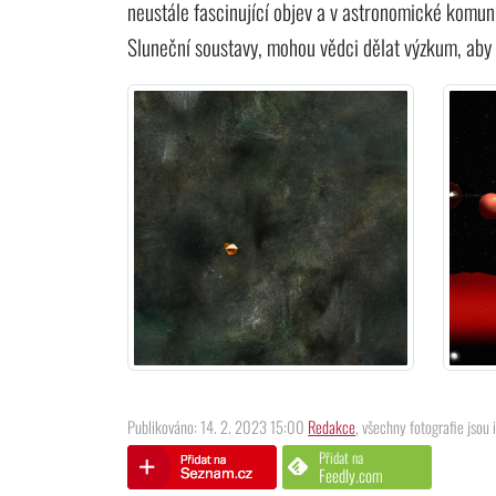
neustále fascinující objev a v astronomické komuni
Sluneční soustavy, mohou vědci dělat výzkum, aby 
Publikováno: 14. 2. 2023 15:00
Redakce
, všechny fotografie jsou 
Přidat na
Feedly.com