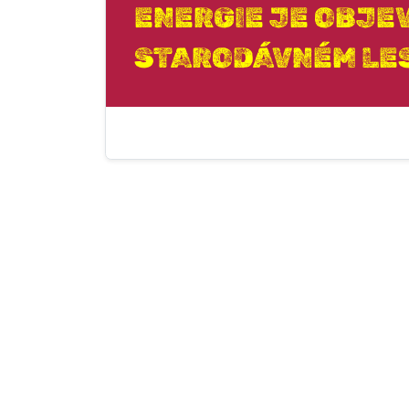
ENERGIE JE OBJE
STARODÁVNÉM LES