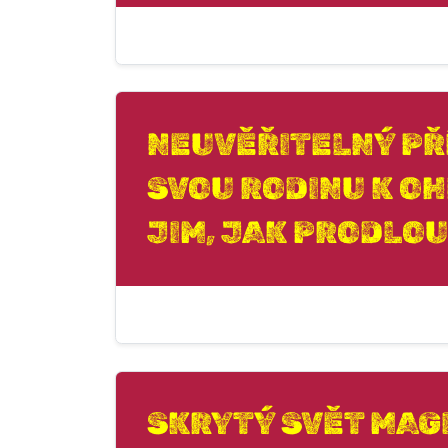
NEUVĚŘITELNÝ PŘ
SVOU RODINU K OH
JIM, JAK PRODLOU
SKRYTÝ SVĚT MAG