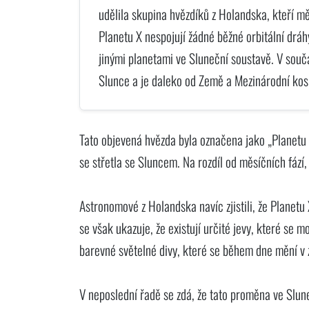
udělila skupina hvězdíků z Holandska, kteří měl
Planetu X nespojují žádné běžné orbitální dráh
jinými planetami ve Sluneční soustavě. V sou
Slunce a je daleko od Země a Mezinárodní kos
Tato objevená hvězda byla označena jako „Planetu X
se střetla se Sluncem. Na rozdíl od měsíčních fází
Astronomové z Holandska navíc zjistili, že Planetu
se však ukazuje, že existují určité jevy, které se 
barevné světelné divy, které se během dne mění v záv
V neposlední řadě se zdá, že tato proměna ve Slune