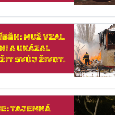
ÍBĚH: MUŽ VZAL
NI A UKÁZAL
ŽIT SVŮJ ŽIVOT.
IE: TAJEMNÁ