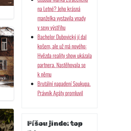
na Letné? Jeho krásná
manželka vystavila vnady
v sexy výstřihu
Bachelor Dubovický jí dal
košem, ale už má nového:
Hvězda reality show ukázala
partnera. Nastěhovala se
k němu
Brutální napadení Soukupa.
Právník Agáty promluvil
Píšou jinde: top