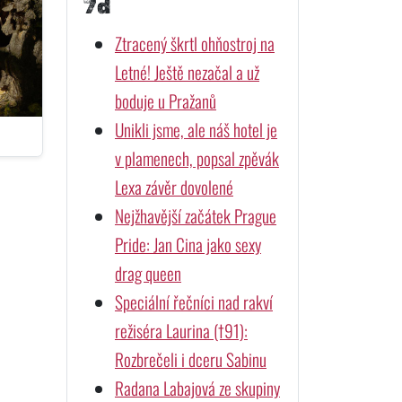
7d
Ztracený škrtl ohňostroj na
Letné! Ještě nezačal a už
boduje u Pražanů
Unikli jsme, ale náš hotel je
v plamenech, popsal zpěvák
Lexa závěr dovolené
Nejžhavější začátek Prague
Pride: Jan Cina jako sexy
drag queen
Speciální řečníci nad rakví
režiséra Laurina (†91):
Rozbrečeli i dceru Sabinu
Radana Labajová ze skupiny