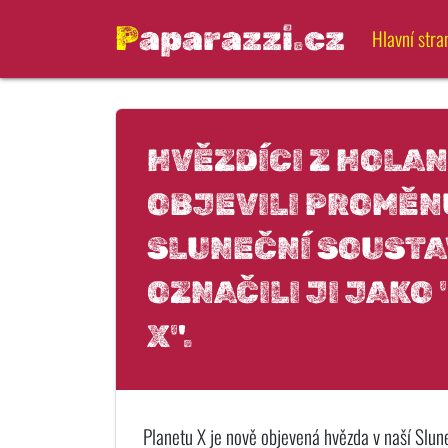
Paparazzi.cz
Hlavní stra
HVĚZDÍCI Z HOLA
OBJEVILI PROMĚN
SLUNEČNÍ SOUSTA
OZNAČILI JI JAKO
X".
Planetu X je nově objevená hvězda v naší Slun