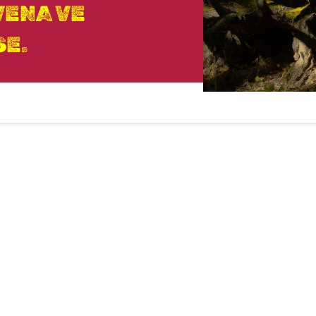
VENA VE
E.