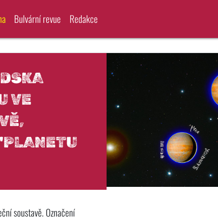
na
Bulvární revue
Redakce
NDSKA
U VE
VĚ,
 "PLANETU
eční soustavě. Označení