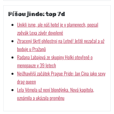
Píšou jinde: top 7d
Unikli jsme, ale náš hotel je v plamenech, popsal
zpěvák Lexa závěr dovolené
Ztracený škrtl ohňostroj na Letné! Ještě nezačal a už
boduje u Pražanů
Radana Labajová ze skupiny Holki otevřeně o
menopauze v 39 letech
Nejžhavější začátek Prague Pride: Jan Cina jako sexy
drag queen
Lela Vémola už není blondýnka. Nová kapitola,
oznámila a ukázala proměnu