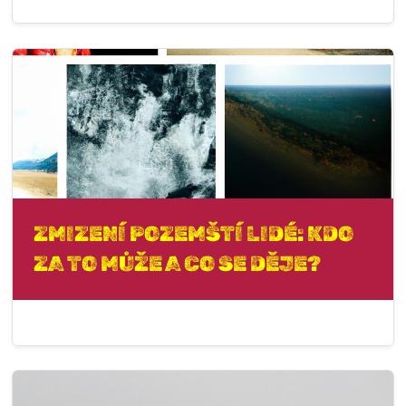
ZMIZENÍ POZEMŠTÍ LIDÉ: KDO
ZA TO MŮŽE A CO SE DĚJE?