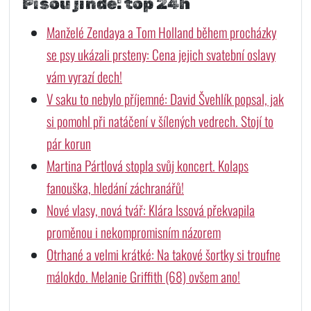
Píšou jinde: top 24h
Manželé Zendaya a Tom Holland během procházky
se psy ukázali prsteny: Cena jejich svatební oslavy
vám vyrazí dech!
V saku to nebylo příjemné: David Švehlík popsal, jak
si pomohl při natáčení v šílených vedrech. Stojí to
pár korun
Martina Pártlová stopla svůj koncert. Kolaps
fanouška, hledání záchranářů!
Nové vlasy, nová tvář: Klára Issová překvapila
proměnou i nekompromisním názorem
Otrhané a velmi krátké: Na takové šortky si troufne
málokdo. Melanie Griffith (68) ovšem ano!