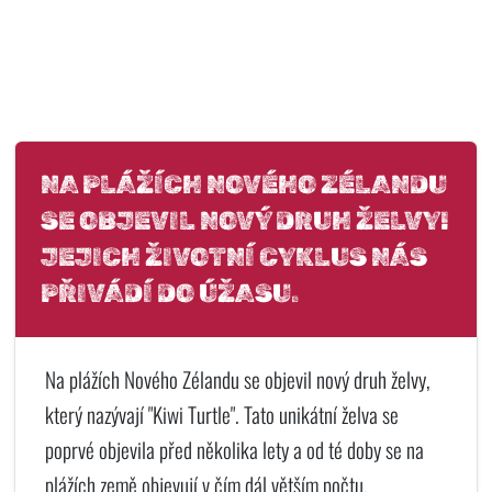
NA PLÁŽÍCH NOVÉHO ZÉLANDU
SE OBJEVIL NOVÝ DRUH ŽELVY!
JEJICH ŽIVOTNÍ CYKLUS NÁS
PŘIVÁDÍ DO ÚŽASU.
Na plážích Nového Zélandu se objevil nový druh želvy,
který nazývají "Kiwi Turtle". Tato unikátní želva se
poprvé objevila před několika lety a od té doby se na
plážích země objevují v čím dál větším počtu.