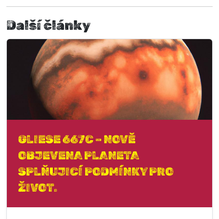
Další články
GLIESE 667C – NOVĚ
OBJEVENA PLANETA
SPLŇUJICÍ PODMÍNKY PRO
ŽIVOT.