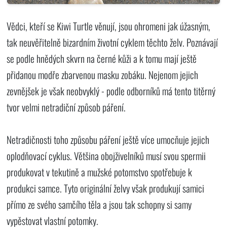
Vědci, kteří se Kiwi Turtle věnují, jsou ohromeni jak úžasným,
tak neuvěřitelně bizardním životní cyklem těchto želv. Poznávají
se podle hnědých skvrn na černé kůži a k tomu mají ještě
přidanou modře zbarvenou masku zobáku. Nejenom jejich
zevnějšek je však neobvyklý - podle odborníků má tento titěrný
tvor velmi netradiční způsob páření.
Netradičnosti toho způsobu páření ještě více umocňuje jejich
oplodňovací cyklus. Většina obojživelníků musí svou spermii
produkovat v tekutině a mužské potomstvo spotřebuje k
produkci samce. Tyto originální želvy však produkují samici
přímo ze svého samčího těla a jsou tak schopny si samy
vypěstovat vlastní potomky.