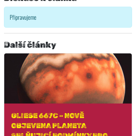
Připravujeme
Další články
GLIESE 667C – NOVĚ
OBJEVENA PLANETA
SPLŇUJICÍ PODMÍNKY PRO