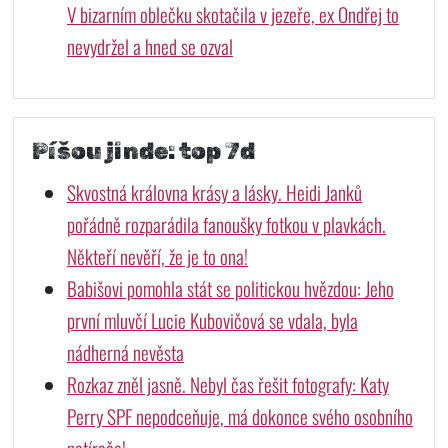
V bizarním oblečku skotačila v jezeře, ex Ondřej to
nevydržel a hned se ozval
Píšou jinde: top 7d
Skvostná královna krásy a lásky. Heidi Janků
pořádně rozparádila fanoušky fotkou v plavkách.
Někteří nevěří, že je to ona!
Babišovi pomohla stát se politickou hvězdou: Jeho
první mluvčí Lucie Kubovičová se vdala, byla
nádherná nevěsta
Rozkaz zněl jasně. Nebyl čas řešit fotografy: Katy
Perry SPF nepodceňuje, má dokonce svého osobního