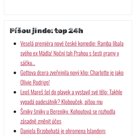
Píšou jinde: top 24h
Veselá premiéra nové české komedie: Ramba líbala
svého ex Mádla! Noční tah Prahou s šesti gramy v
sáčku…
Gottova dcera zveřejnila nový klip: Charlotte je jako
Olivie Rodrigo!
Leoš Mareš šel do plavek a vystavil své tělo: Takhle
vypadá padesátník? Klobouček, píšou mu
Šmiky šmiky u Bereniky. Kohoutová se rozhodla
zásadně změnit účes
Daniela Brzobohatá je ohromena Islandem: