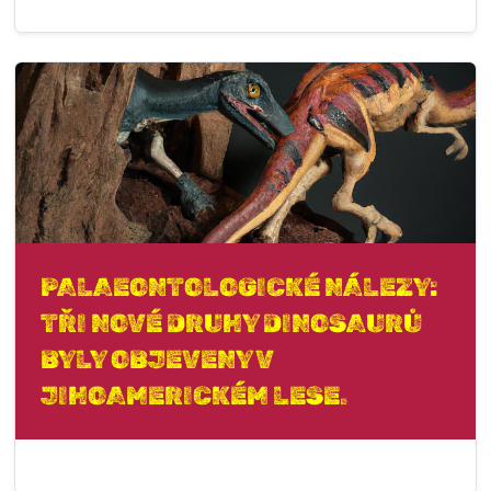
PALAEONTOLOGICKÉ NÁLEZY:
TŘI NOVÉ DRUHY DINOSAURŮ
BYLY OBJEVENY V
JIHOAMERICKÉM LESE.