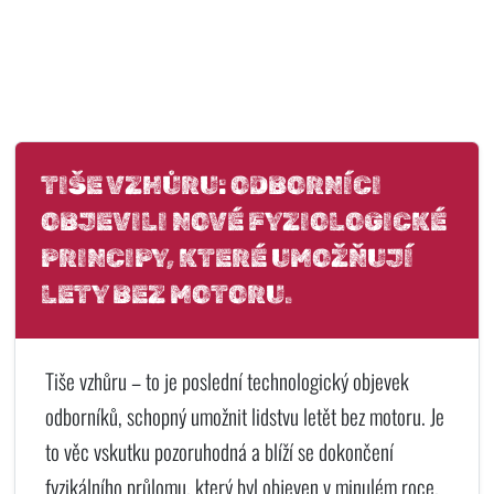
TIŠE VZHŮRU: ODBORNÍCI
OBJEVILI NOVÉ FYZIOLOGICKÉ
PRINCIPY, KTERÉ UMOŽŇUJÍ
LETY BEZ MOTORU.
Tiše vzhůru – to je poslední technologický objevek
odborníků, schopný umožnit lidstvu letět bez motoru. Je
to věc vskutku pozoruhodná a blíží se dokončení
fyzikálního průlomu, který byl objeven v minulém roce.