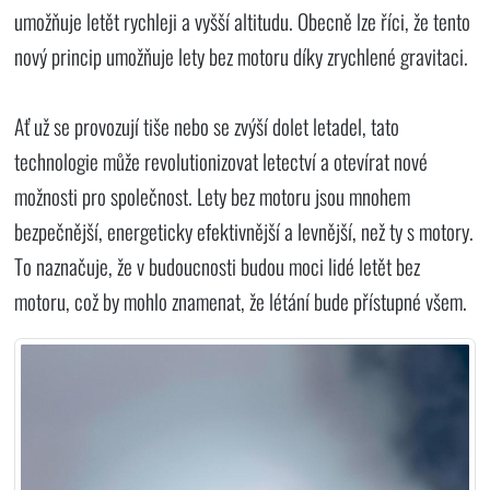
umožňuje letět rychleji a vyšší altitudu. Obecně lze říci, že tento
nový princip umožňuje lety bez motoru díky zrychlené gravitaci.
Ať už se provozují tiše nebo se zvýší dolet letadel, tato
technologie může revolutionizovat letectví a otevírat nové
možnosti pro společnost. Lety bez motoru jsou mnohem
bezpečnější, energeticky efektivnější a levnější, než ty s motory.
To naznačuje, že v budoucnosti budou moci lidé letět bez
motoru, což by mohlo znamenat, že létání bude přístupné všem.